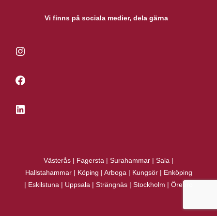
Vi finns på sociala medier, dela gärna
Instagram
Facebook
LinkedIn
Västerås
|
Fagersta
|
Surahammar
|
Sala
|
Hallstahammar
|
Köping
|
Arboga
|
Kungsör
|
Enköping
|
Eskilstuna
|
Uppsala
|
Strängnäs
|
Stockholm
|
Örebro