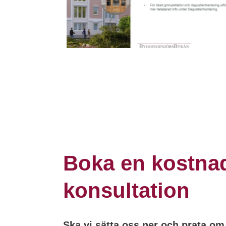
Boka en kostnad
konsultation
Ska vi sätta oss ner och prata om