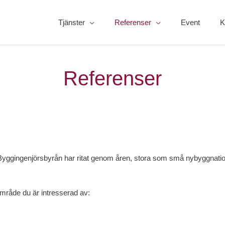
Tjänster
Referenser
Event
K
Referenser
Byggingenjörsbyrån har ritat genom åren, stora som små nybyggnationer
 område du är intresserad av: