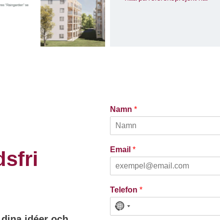
Namn
*
Email
*
sfri
Telefon
*
N
 dina idéer och