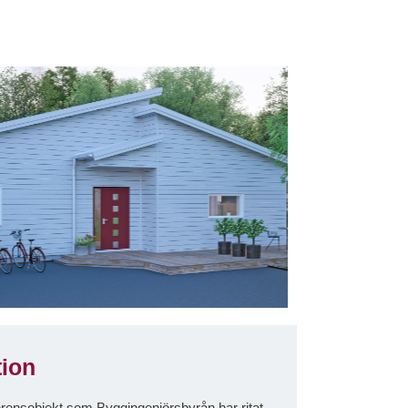
tion
eferensobjekt som Byggingenjörsbyrån har ritat