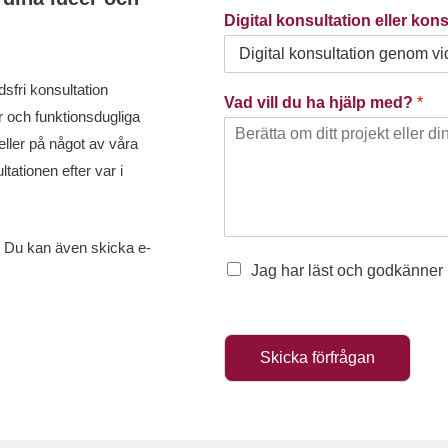
o
Digital konsultation eller ko
c
o
u
sfri konsultation
Vad vill du ha hjälp med?
*
n
r och funktionsdugliga
t
eller på något av våra
r
tationen efter var i
y
s
e
id. Du kan även skicka e-
Jag har läst och godkänner
l
e
c
t
Skicka förfrågan
e
d