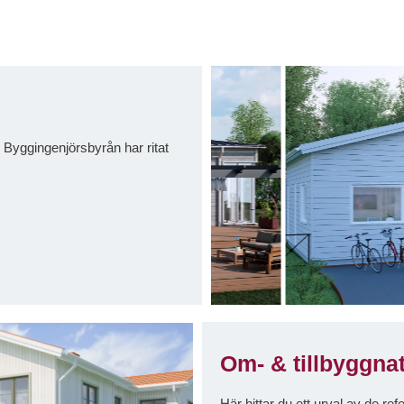
m Byggingenjörsbyrån har ritat
Om- & tillbyggna
Här hittar du ett urval av de r