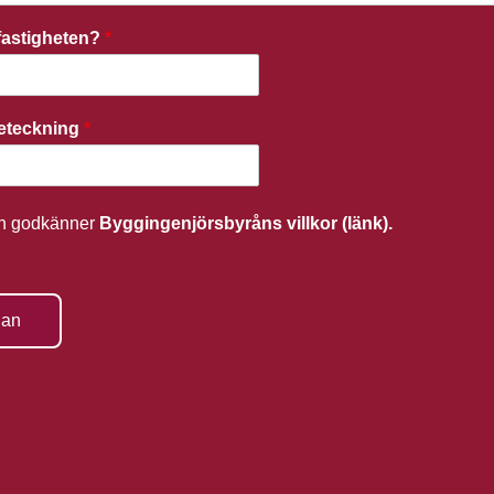
r fastigheten?
*
beteckning
*
ch godkänner
Byggingenjörsbyråns villkor (länk).
gan