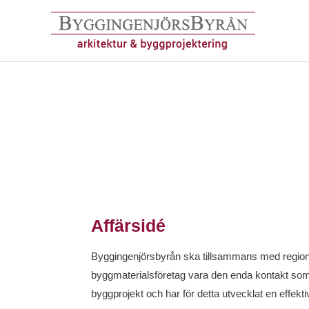
Hoppa
till
innehåll
Affärsidé
Byggingenjörsbyrån ska tillsammans med regio
byggmaterialsföretag vara den enda kontakt som
byggprojekt och har för detta utvecklat en effek