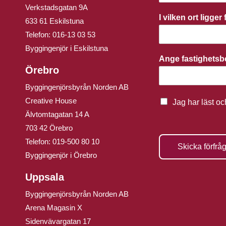
Verkstadsgatan 9A
I vilken ort ligge
633 61 Eskilstuna
Telefon:
016-13 03 53
Byggingenjör i Eskilstuna
Ange fastighets
Örebro
Byggingenjörsbyrån Norden AB
Creative House
Jag har läst o
Älvtomtagatan 14 A
703 42 Örebro
Telefon:
019-500 80 10
Skicka förfrå
Byggingenjör i Örebro
Uppsala
Byggingenjörsbyrån Norden AB
Arena Magasin X
Sidenvävargatan 17