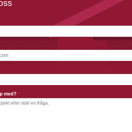
oss
älp med?
*