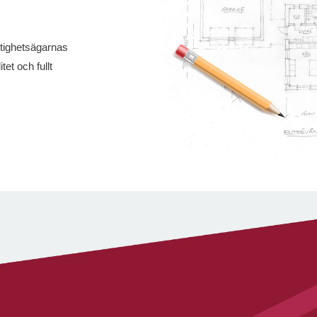
stighetsägarnas
et och fullt