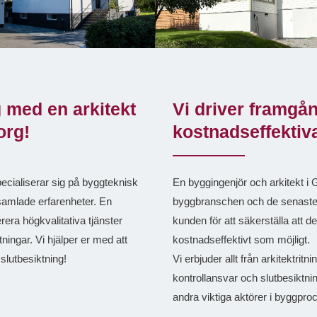
g med en arkitekt
Vi driver framgå
org!
kostnadseffektiva
cialiserar sig på byggteknisk
En byggingenjör och arkitekt i
samlade erfarenheter. En
byggbranschen och de senaste 
erera högkvalitativa tjänster
kunden för att säkerställa att d
ingar. Vi hjälper er med att
kostnadseffektivt som möjligt.
 slutbesiktning!
Vi erbjuder allt från arkitektritni
kontrollansvar och slutbesiktni
andra viktiga aktörer i byggpro