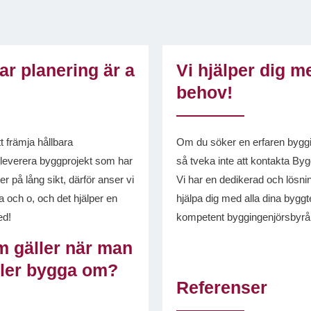
r planering är a
Vi hjälper dig m
behov!
t främja hållbara
Om du söker en erfaren byggin
t leverera byggprojekt som har
så tveka inte att kontakta By
r på lång sikt, därför anser vi
Vi har en dedikerad och lösning
 och o, och det hjälper en
hjälpa dig med alla dina bygg
ed!
kompetent byggingenjörsbyrå k
m gäller när man
eller bygga om?
Referenser