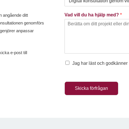
t
e
Vad vill du ha hjälp med?
*
on angående ditt
d
Konsultationen genomförs
S
ingenjörer anpassar
t
a
t
icka e-post till
e
Jag har läst och godkänner
s
+
1
Skicka förfrågan