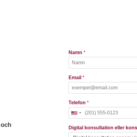
Namn
*
Email
*
Telefon
*
U
n
 och
Digital konsultation eller ko
i