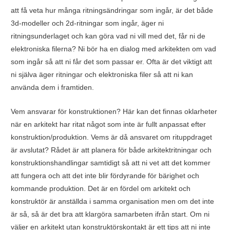
att få veta hur många ritningsändringar som ingår, är det både
3d-modeller och 2d-ritningar som ingår, äger ni
ritningsunderlaget och kan göra vad ni vill med det, får ni de
elektroniska filerna? Ni bör ha en dialog med arkitekten om vad
som ingår så att ni får det som passar er. Ofta är det viktigt att
ni själva äger ritningar och elektroniska filer så att ni kan
använda dem i framtiden.
Vem ansvarar för konstruktionen? Här kan det finnas oklarheter
när en arkitekt har ritat något som inte är fullt anpassat efter
konstruktion/produktion. Vems är då ansvaret om rituppdraget
är avslutat? Rådet är att planera för både arkitektritningar och
konstruktionshandlingar samtidigt så att ni vet att det kommer
att fungera och att det inte blir fördyrande för bärighet och
kommande produktion. Det är en fördel om arkitekt och
konstruktör är anställda i samma organisation men om det inte
är så, så är det bra att klargöra samarbeten ifrån start. Om ni
väljer en arkitekt utan konstruktörskontakt är ett tips att ni inte