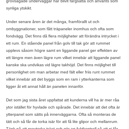
grovsågade underväggar har blivit färgsatta och använts som
synliga ytskikt.
Under senare åren är det många, framförallt ut och
ombyggnationer, som fått träpaneler inomhus och ofta som
fondvägg. Det finns då flera möjligheter att förändra intrycket i
ett rum. En stående panel från golv till tak gör att rummet
upplevs såsom högre samt en liggande panel ger effekten av
ett längre men även lägre rum vilket innebär att liggande panel
kanske ska undvikas vid lägre takhöjd. Det finns möjlighet till
personlighet om man arbetar med fält eller friis runt rummet
vilket innebär att det byggs som en ram i ytterkanterna som
ligger åt ett annat håll än panelen innanför.
Det som jag sista året uppfattat att kunderna vill ha är mer råa
ytor istället för hyvlade och spårade. Det innebär att det ofta är
ytterpanel som sätts på innerväggarna. Ofta så monteras de
tätt och så får de torka isär för att få lite glipor och mellanrum.
Tänk på att provtorka träet och gör en fuktkontroll så att ni får