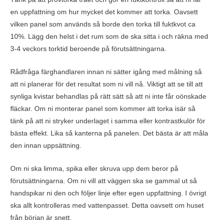
en uppfattning om hur mycket det kommer att torka. Oavsett
vilken panel som används så borde den torka till fuktkvot ca
10%. Lägg den helst i det rum som de ska sitta i och räkna med
3-4 veckors torktid beroende på förutsättningarna.
Rådfråga färghandlaren innan ni sätter igång med målning så
att ni planerar för det resultat som ni vill nå. Viktigt att se till att
synliga kvistar behandlas på rätt sätt så att ni inte får oönskade
fläckar. Om ni monterar panel som kommer att torka isär så
tänk på att ni stryker underlaget i samma eller kontrastkulör för
bästa effekt. Lika så kanterna på panelen. Det bästa är att måla
den innan uppsättning.
Om ni ska limma, spika eller skruva upp dem beror på
förutsättningarna. Om ni vill att väggen ska se gammal ut så
handspikar ni den och följer linje efter egen uppfattning. I övrigt
ska allt kontrolleras med vattenpasset. Detta oavsett om huset
från början är snett.