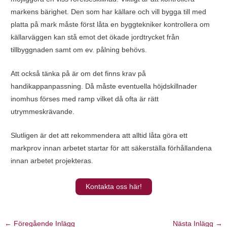
markens bärighet. Den som har källare och vill bygga till med
platta på mark måste först låta en byggtekniker kontrollera om
källarväggen kan stå emot det ökade jordtrycket från
tillbyggnaden samt om ev. pålning behövs.
Att också tänka på är om det finns krav på
handikappanpassning. Då måste eventuella höjdskillnader
inomhus förses med ramp vilket då ofta är rätt
utrymmeskrävande.
Slutligen är det att rekommendera att alltid låta göra ett
markprov innan arbetet startar för att säkerställa förhållandena
innan arbetet projekteras.
Kontakta oss här!
←
Föregående Inlägg
Nästa Inlägg
→