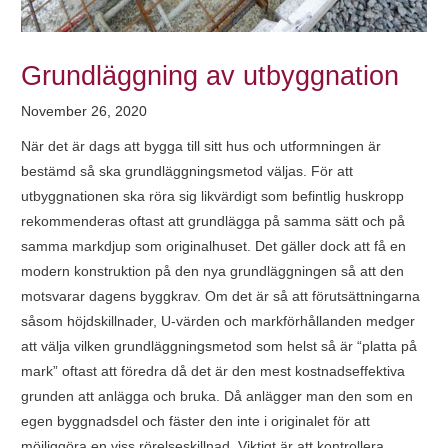
Grundläggning av utbyggnation
November 26, 2020
När det är dags att bygga till sitt hus och utformningen är
bestämd så ska grundläggningsmetod väljas. För att
utbyggnationen ska röra sig likvärdigt som befintlig huskropp
rekommenderas oftast att grundlägga på samma sätt och på
samma markdjup som originalhuset. Det gäller dock att få en
modern konstruktion på den nya grundläggningen så att den
motsvarar dagens byggkrav. Om det är så att förutsättningarna
såsom höjdskillnader, U-värden och markförhållanden medger
att välja vilken grundläggningsmetod som helst så är “platta på
mark” oftast att föredra då det är den mest kostnadseffektiva
grunden att anlägga och bruka. Då anlägger man den som en
egen byggnadsdel och fäster den inte i originalet för att
möjliggöra en viss rörelseskillnad. Viktigt är att kontrollera