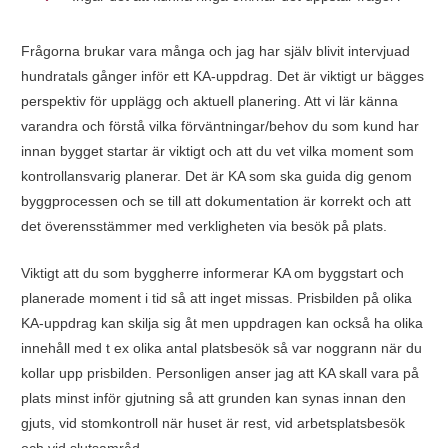
Frågorna brukar vara många och jag har själv blivit intervjuad
hundratals gånger inför ett KA-uppdrag. Det är viktigt ur bägges
perspektiv för upplägg och aktuell planering. Att vi lär känna
varandra och förstå vilka förväntningar/behov du som kund har
innan bygget startar är viktigt och att du vet vilka moment som
kontrollansvarig planerar. Det är KA som ska guida dig genom
byggprocessen och se till att dokumentation är korrekt och att
det överensstämmer med verkligheten via besök på plats.
Viktigt att du som byggherre informerar KA om byggstart och
planerade moment i tid så att inget missas. Prisbilden på olika
KA-uppdrag kan skilja sig åt men uppdragen kan också ha olika
innehåll med t ex olika antal platsbesök så var noggrann när du
kollar upp prisbilden. Personligen anser jag att KA skall vara på
plats minst inför gjutning så att grunden kan synas innan den
gjuts, vid stomkontroll när huset är rest, vid arbetsplatsbesök