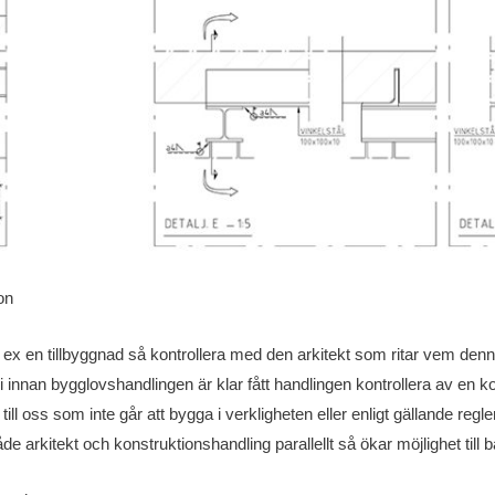
on
 t ex en tillbyggnad så kontrollera med den arkitekt som ritar vem d
 ni innan bygglovshandlingen är klar fått handlingen kontrollera av en k
ill oss som inte går att bygga i verkligheten eller enligt gällande regle
de arkitekt och konstruktionshandling parallellt så ökar möjlighet till b