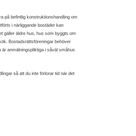
a på befintlig konstruktionshandling om
tförts i närliggande bostäder kan
et gäller äldre hus, hus som byggts om
besök. Bostadsrättsföreningar behöver
on är anmälningspliktiga i såväl småhus
gar så att du inte förlorar tid när det