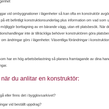
ägenhet
ggar vid ombyggnationer i lägenheter så kan ofta en konstruktör avgör
 på ett befintligt konstruktionsunderlag plus information om vad som u
möjliggör borttagning av en bärande vägg, utan ett platsbesök. När d
uktionshandlingar inte är tillräckliga behöver konstruktören göra plats
r om ändringar görs i lägenheter. Väsentliga förändringar i konstrukti
som har en hög arbetsbelastning så planera framtagande av dina handlin
ngar.
 när du anlitar en konstruktör:
llgå eller finns det i bygglovsarkivet?
gar vid beställt uppdrag?