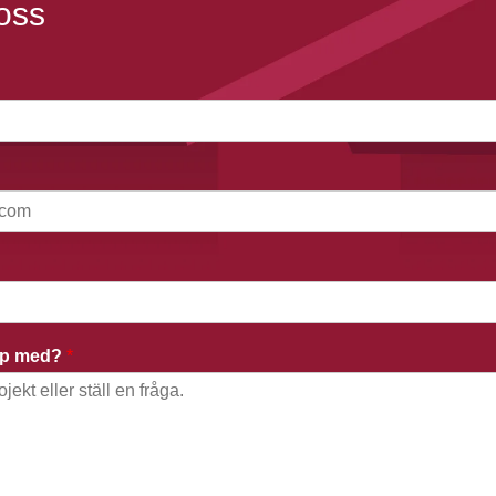
oss
älp med?
*