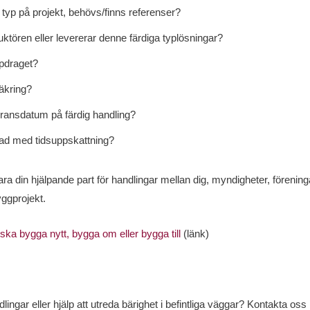
typ på projekt, behövs/finns referenser?
tören eller levererar denne färdiga typlösningar?
ppdraget?
äkring?
eransdatum på färdig handling?
nad med tidsuppskattning?
vara din hjälpande part för handlingar mellan dig, myndigheter, förenin
ggprojekt.
ska bygga nytt, bygga om eller bygga till
(länk)
gar eller hjälp att utreda bärighet i befintliga väggar? Kontakta oss 