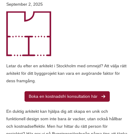
September 2, 2025
Letar du efter en arkitekt i Stockholm med omnejd? Att välja rätt
arkitekt för ditt byggprojekt kan vara en avgörande faktor för
dess framgång.
Boka en kostnadsfri konsultation här
En duktig arkitekt kan hjälpa dig att skapa en unik och
funktionell design som inte bara är vacker, utan också hållbar
och kostnadseffektiv. Men hur hittar du rätt person för
projektet? Här ger vi på Byggingenjörsbyrån några tips att tänka