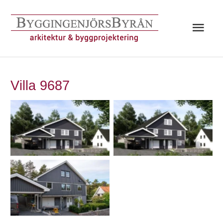
Hoppa
till
Huv
innehåll
Villa 9687