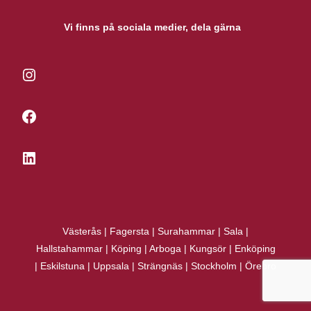
Vi finns på sociala medier, dela gärna
Instagram
Facebook
LinkedIn
Västerås
|
Fagersta
|
Surahammar
|
Sala
|
Hallstahammar
|
Köping
|
Arboga
|
Kungsör
|
Enköping
|
Eskilstuna
|
Uppsala
|
Strängnäs
|
Stockholm
|
Örebro