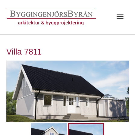
Hoppa
till
Huv
innehåll
Villa 7811