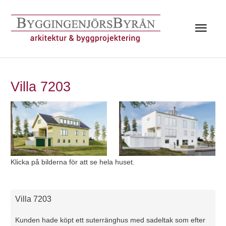
Hoppa
till
Huv
innehåll
Villa 7203
Före
Efter
Klicka på bilderna för att se hela huset.
Villa 7203
Kunden hade köpt ett suterränghus med sadeltak som efter