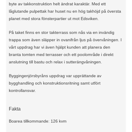
byte av takkonstruktion helt ändrat karaktär. Med ett
låglutande pulpettak har huset nu en hög takhöjd på översta
planet med stora fönsterpartier ut mot Edsviken.
På taket finns en stor takterrass som nås via en invändig
trappa som även släpper in ovanifrån ljus på övervåningen. I
vårt uppdrag har vi även hjälpt kunden att planera den
branta tomten med terrasser och ett poolområde i direkt
anslutning till bastu och relax i sutterängvåningen.
Byggingenjörsbyråns uppdrag var upprättande av
bygghandling och konstruktionsritning samt utfört
kontrollansvar.
Fakta
Boarea tillkommande: 126 kvm