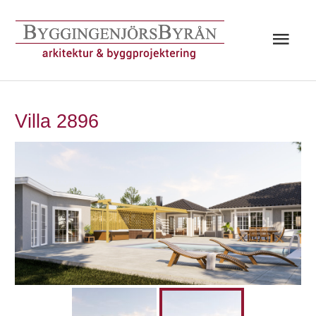
Hoppa
till
Huv
innehåll
Villa 2896