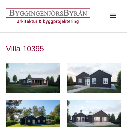
Hoppa
till
Huv
innehåll
Villa 10395