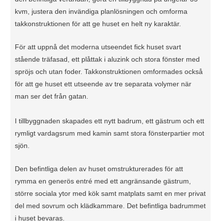
kvm, justera den invändiga planlösningen och omforma
takkonstruktionen för att ge huset en helt ny karaktär.
För att uppnå det moderna utseendet fick huset svart
stående träfasad, ett plåttak i aluzink och stora fönster med
spröjs och utan foder. Takkonstruktionen omformades också
för att ge huset ett utseende av tre separata volymer när
man ser det från gatan.
I tillbyggnaden skapades ett nytt badrum, ett gästrum och ett
rymligt vardagsrum med kamin samt stora fönsterpartier mot
sjön.
Den befintliga delen av huset omstrukturerades för att
rymma en generös entré med ett angränsande gästrum,
större sociala ytor med kök samt matplats samt en mer privat
del med sovrum och klädkammare. Det befintliga badrummet
i huset bevaras.