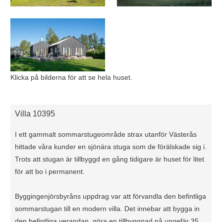
Klicka på bilderna för att se hela huset.
Villa 10395
I ett gammalt sommarstugeområde strax utanför Västerås
hittade våra kunder en sjönära stuga som de förälskade sig i.
Trots att stugan är tillbyggd en gång tidigare är huset för litet
för att bo i permanent.
Byggingenjörsbyråns uppdrag var att förvandla den befintliga
sommarstugan till en modern villa. Det innebar att bygga in
den befintliga verandan, göra en tillbyggnad på ungefär 35