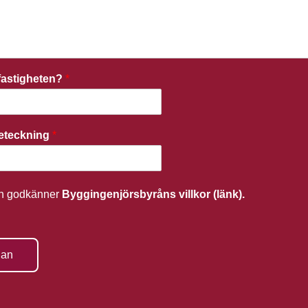
r fastigheten?
*
beteckning
*
ch godkänner
Byggingenjörsbyråns villkor (länk).
gan