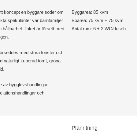
nytt koncept en byggare söder om
Byggarea: 85 kvm
nkta spekulanter var barnfamiljer
Boarea: 75 kvm + 75 kvm
 hållbarhet. Taket är försett med
Antal rum: 6 + 2 WC/dusch
ngen.
förseddes med stora fönster och
ed naturligt kuperad tomt, gröna
id.
e av bygglovshandlingar,
relationshandlingar och
Planritning