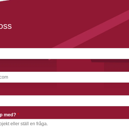
oss
älp med?
*