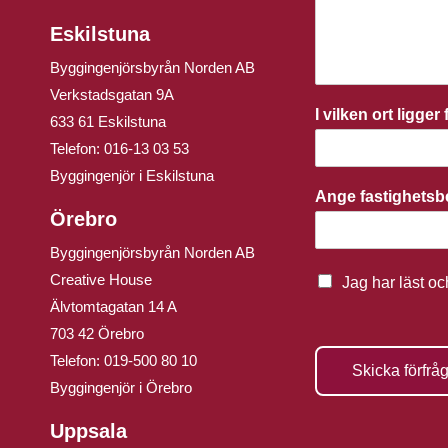
Eskilstuna
Byggingenjörsbyrån Norden AB
Verkstadsgatan 9A
I vilken ort ligge
633 61 Eskilstuna
Telefon:
016-13 03 53
Byggingenjör i Eskilstuna
Ange fastighets
Örebro
Byggingenjörsbyrån Norden AB
Creative House
Jag har läst o
Älvtomtagatan 14 A
703 42 Örebro
Telefon:
019-500 80 10
Skicka förfrå
Byggingenjör i Örebro
Uppsala