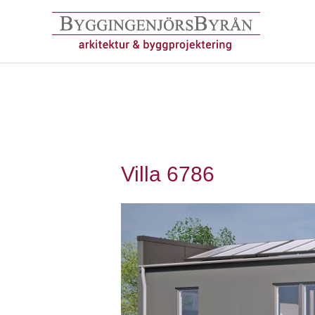
Hoppa
till
innehåll
Villa 6786