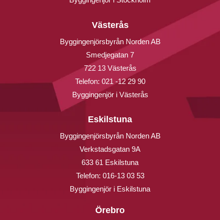
Västerås
Byggingenjörsbyrån Norden AB
Smedjegatan 7
722 13 Västerås
Telefon:
021 -12 29 90
Byggingenjör i Västerås
Eskilstuna
Byggingenjörsbyrån Norden AB
Verkstadsgatan 9A
633 61 Eskilstuna
Telefon:
016-13 03 53
Byggingenjör i Eskilstuna
Örebro