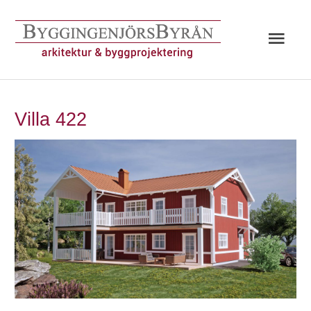
Hoppa
till
Huv
innehåll
Villa 422