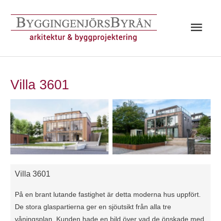
Hoppa
till
Huv
innehåll
Villa 3601
Villa 3601
På en brant lutande fastighet är detta moderna hus uppfört.
De stora glaspartierna ger en sjöutsikt från alla tre
våningsplan. Kunden hade en bild över vad de önskade med