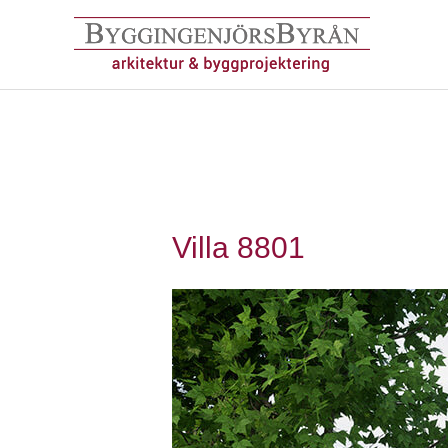
Hoppa
till
innehåll
Villa 8801