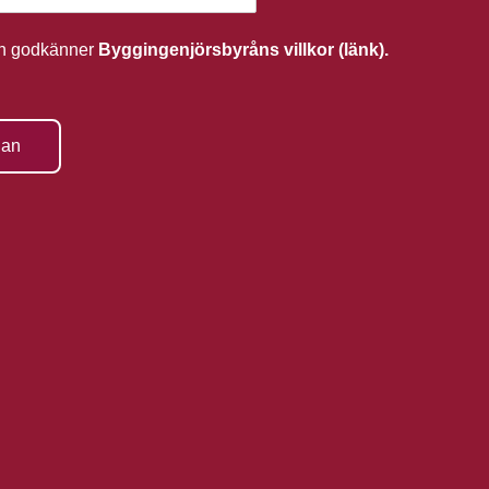
ch godkänner
Byggingenjörsbyråns villkor (länk).
gan