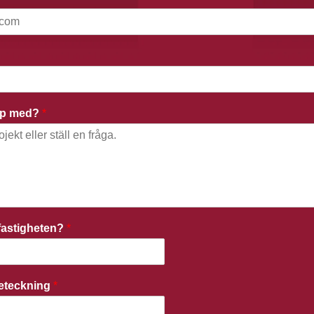
älp med?
*
r fastigheten?
*
beteckning
*