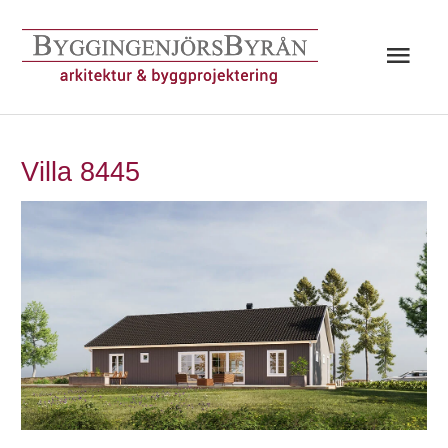
Hoppa
till
Huv
innehåll
Villa 8445