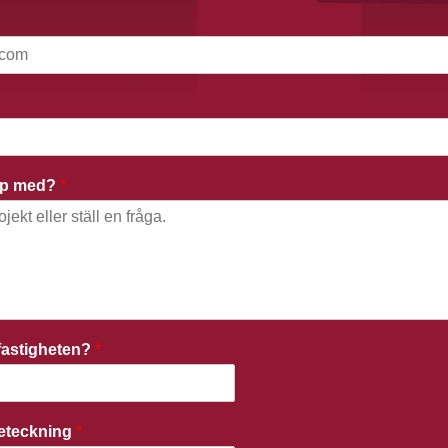
älp med?
*
r fastigheten?
*
beteckning
*