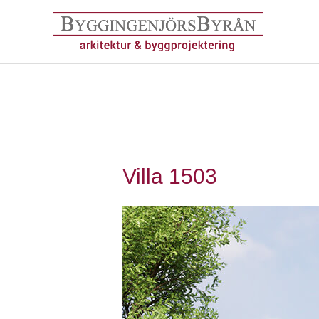
Hoppa
till
innehåll
Villa 1503