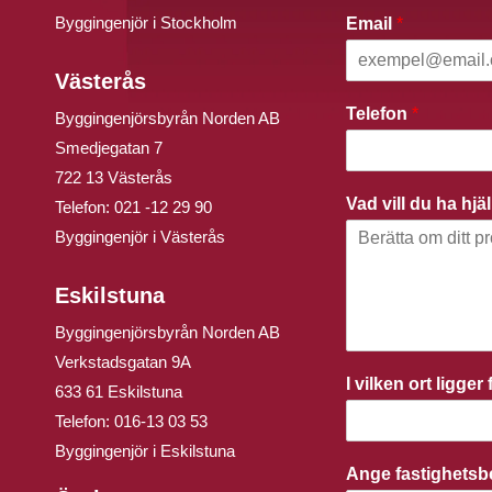
Byggingenjör i Stockholm
Email
*
Västerås
Telefon
*
Byggingenjörsbyrån Norden AB
Smedjegatan 7
722 13 Västerås
Vad vill du ha hj
Telefon:
021 -12 29 90
Byggingenjör i Västerås
Eskilstuna
Byggingenjörsbyrån Norden AB
Verkstadsgatan 9A
I vilken ort ligge
633 61 Eskilstuna
Telefon:
016-13 03 53
Byggingenjör i Eskilstuna
Ange fastighets