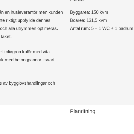
rån en husleverantör men kunden
Byggarea: 150 kvm
e riktigt uppfyllde dennes
Boarea: 131,5 kvm
r och alla utrymmen optimeras.
Antal rum: 5 + 1 WC + 1 badrum
taket.
l i olivgrön kulör med vita
ltak med betongpannor i svart
e av bygglovshandlingar och
Planritning