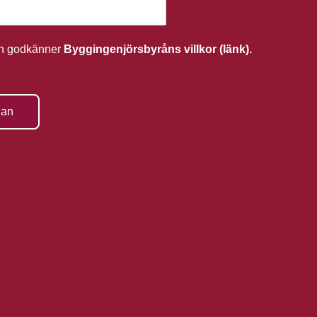
ch godkänner
Byggingenjörsbyråns villkor (länk).
gan