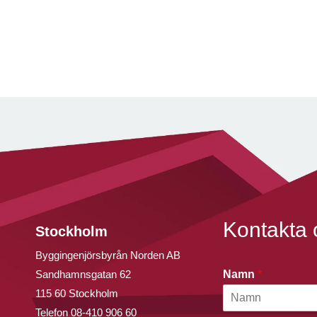
Kontakta 
Stockholm
Byggingenjörsbyrån Norden AB
Sandhamnsgatan 62
Namn
*
115 60 Stockholm
Telefon
08-410 906 60