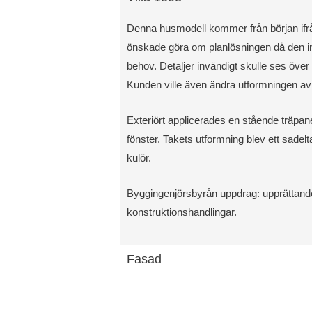
Denna husmodell kommer från början if
önskade göra om planlösningen då den int
behov. Detaljer invändigt skulle ses öve
Kunden ville även ändra utformningen av 
Exteriört applicerades en stående träpane
fönster. Takets utformning blev ett sade
kulör.
Byggingenjörsbyrån uppdrag: upprättand
konstruktionshandlingar.
Fasad