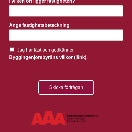
I vilken ort ligger fastigheten?
*
Ange fastighetsbeteckning
*
Jag har läst och godkänner
Byggingenjörsbyråns villkor (länk).
Skicka förfrågan