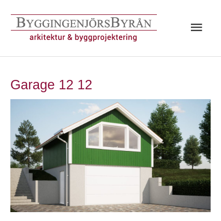
Hoppa
till
Huv
innehåll
Garage 12 12