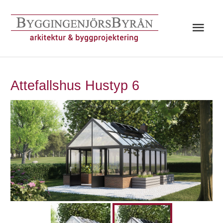
Hoppa
till
Huv
innehåll
Attefallshus Hustyp 6