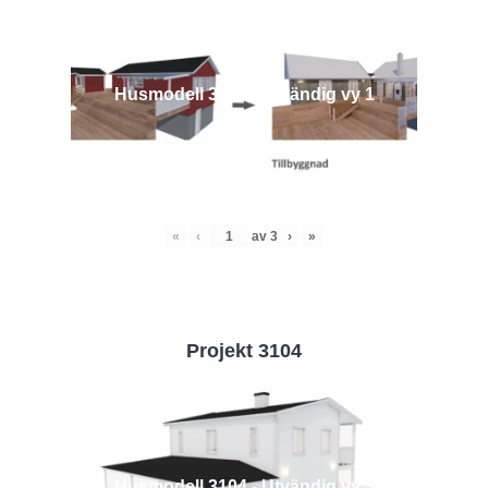
Husmodell 3442 - Utvändig vy 1
«
‹
av
3
›
»
Projekt 3104
Husmodell 3104 - Utvändig vy 3