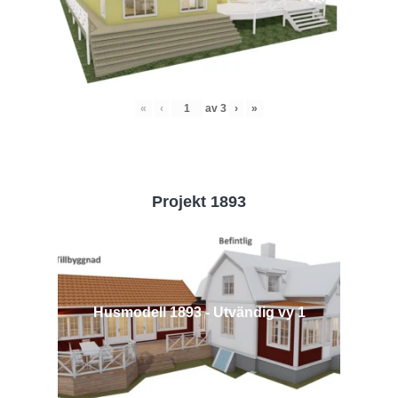
«
‹
av
3
›
»
Projekt 1893
Husmodell 1893 - Utvändig vy 1