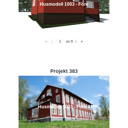
Husmodell 1003 - Före
«
‹
av
9
›
»
Projekt 383
Husmodell 1003 - Foto 4