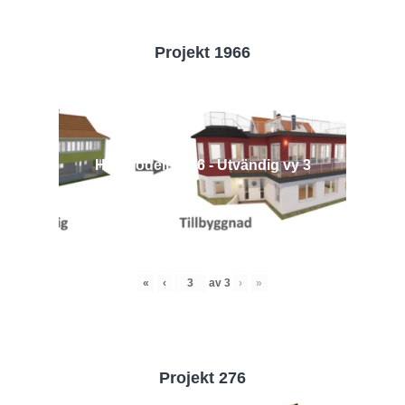
Projekt 1966
Husmodell 1966 - Utvändig vy 3
«
‹
av
3
›
»
Projekt 276