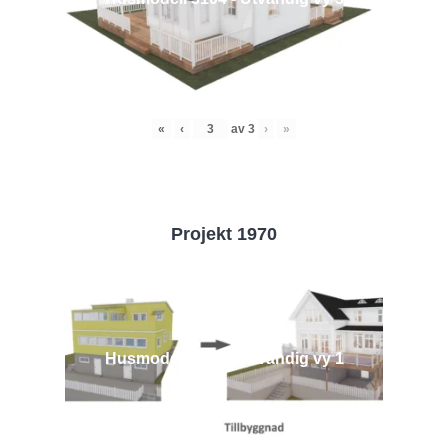
«
‹
av
3
›
»
Projekt 1970
Husmodell 1970 - Utvändig vy 1