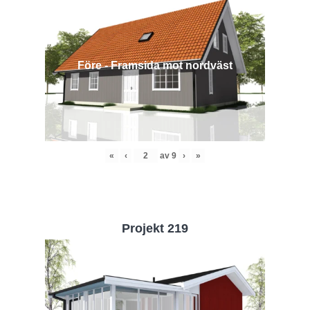
Före - Framsida mot nordväst
«
‹
av
9
›
»
Projekt 219