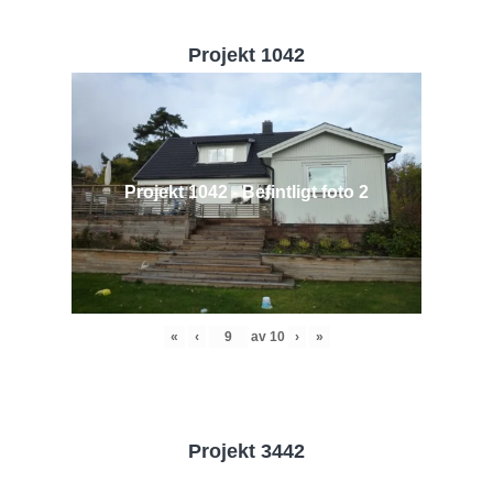
Projekt 1042
Projekt 1042 - Befintligt foto 2
«
‹
av
10
›
»
Projekt 3442