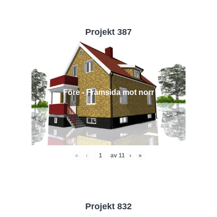
Projekt 387
Före - Framsida mot norr
«
‹
av
11
›
»
Projekt 832