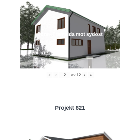
Före - Framsida mot sydost
«
‹
av
12
›
»
Projekt 821