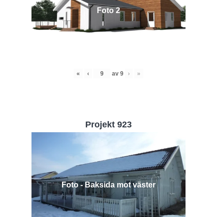
Foto 2
«
‹
av
9
›
»
Projekt 923
Foto - Baksida mot väster