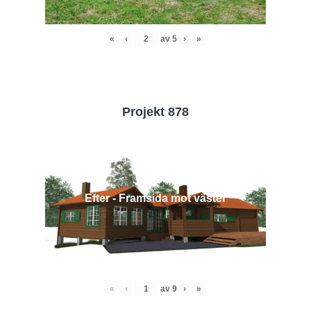
«
‹
av
5
›
»
Projekt 878
Efter - Framsida mot väster
«
‹
av
9
›
»