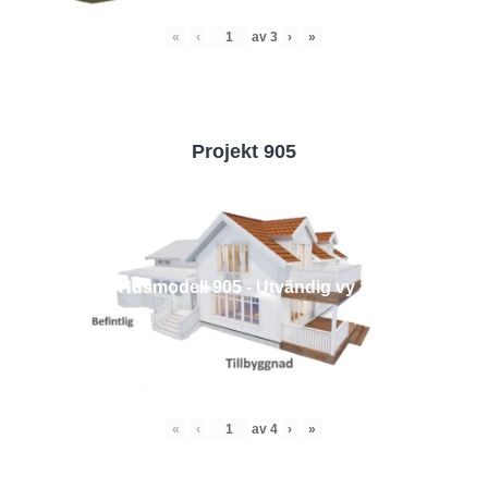
«
‹
av
3
›
»
Projekt 905
Husmodell 905 - Utvändig vy 1
«
‹
av
4
›
»