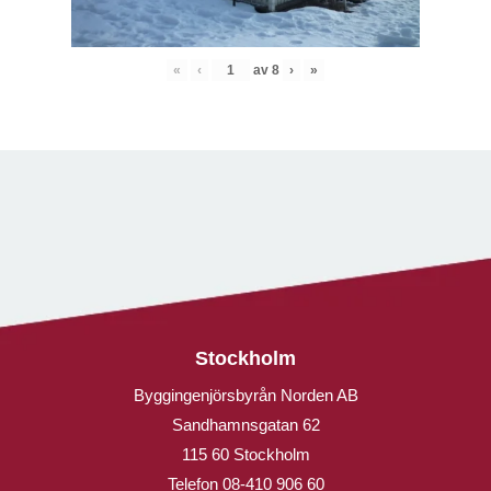
«
‹
av
8
›
»
Stockholm
Byggingenjörsbyrån Norden AB
Sandhamnsgatan 62
115 60 Stockholm
Telefon
08-410 906 60