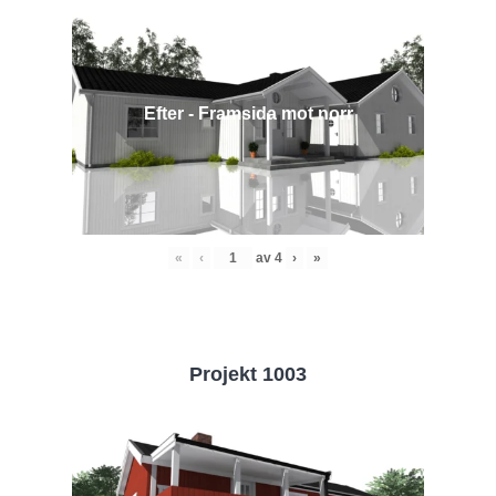
Efter - Framsida mot norr
«
‹
av
4
›
»
Projekt 1003