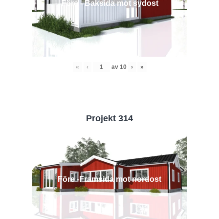
Före - Baksida mot sydost
«
‹
av
10
›
»
Projekt 314
Före -Framsida mot nordost