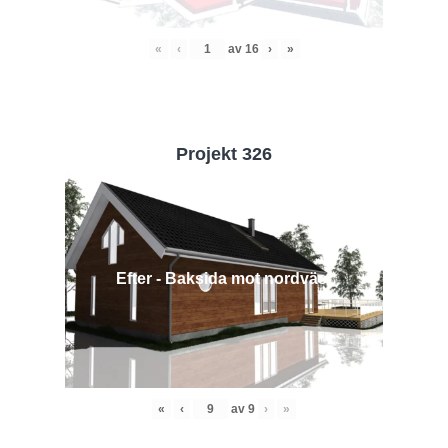
«
‹
av
16
›
»
Projekt 326
Efter - Baksida mot nordväst
«
‹
av
9
›
»