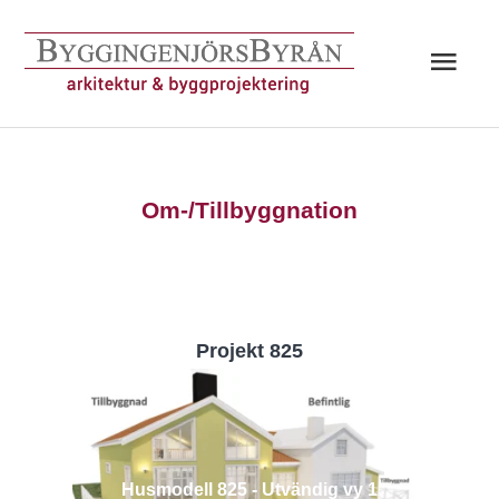
Hoppa
till
Huv
innehåll
Om-/Tillbyggnation
Projekt 825
Husmodell 825 - Utvändig vy 1