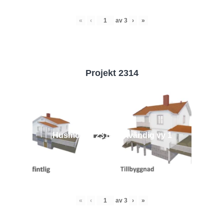
«
‹
av
3
›
»
Projekt 2314
Husmodell 2314 - Utvändig vy 1
«
‹
av
3
›
»