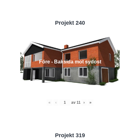
Projekt 240
Före - Baksida mot sydost
«
‹
av
11
›
»
Projekt 319