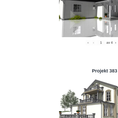
«
‹
av
4
›
Projekt 383