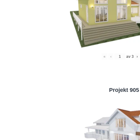
«
‹
av
3
›
Projekt 905