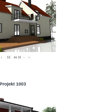
‹
av
11
›
»
Projekt 1003