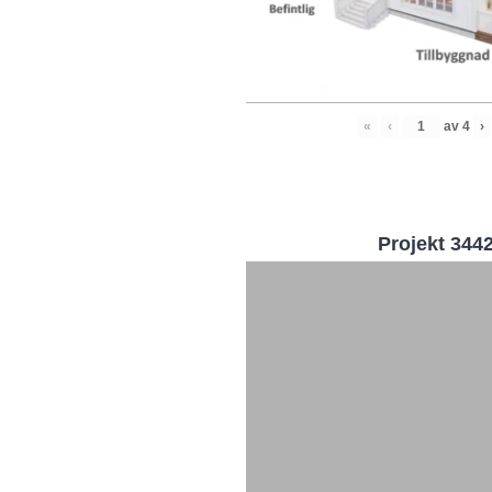
«
‹
av
4
›
Projekt 344