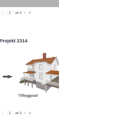
‹
av
3
›
»
Projekt 2314
‹
av
3
›
»