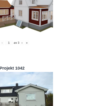
‹
av
3
›
»
Projekt 1042