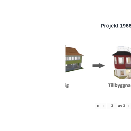
Projekt 196
«
‹
av
3
›