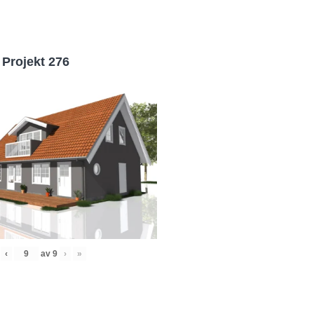
Projekt 276
‹
av
9
›
»