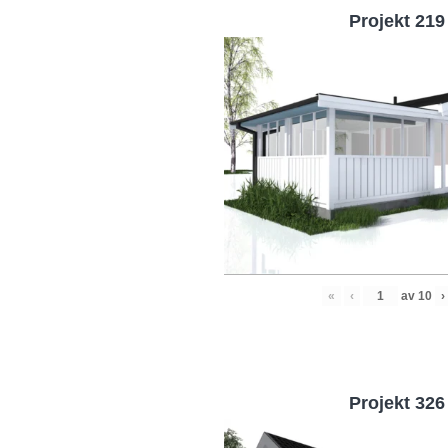
Projekt 219
«
‹
av
10
›
Projekt 326