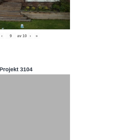
‹
av
10
›
»
Projekt 3104