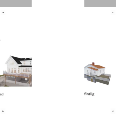
»
«
0
»
«