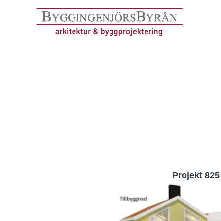
Hoppa
till
innehåll
Projekt 825