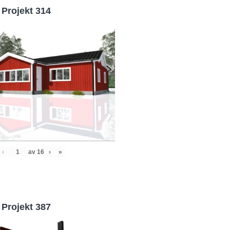
Projekt 314
‹
av
16
›
»
Projekt 387