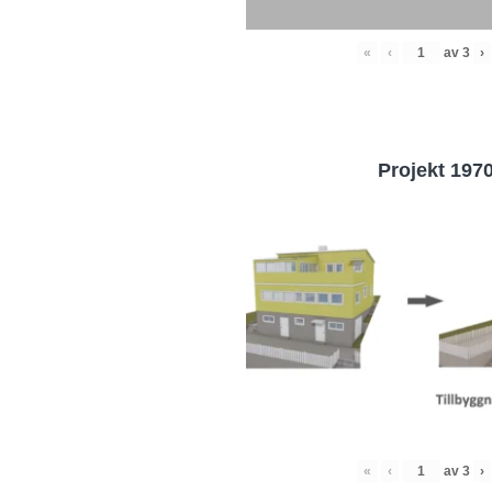
«
‹
av
3
›
Projekt 197
«
‹
av
3
›