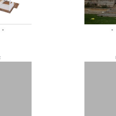
»
«
2