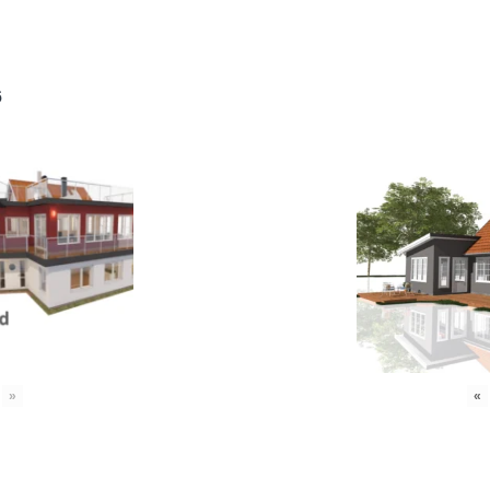
6
»
«