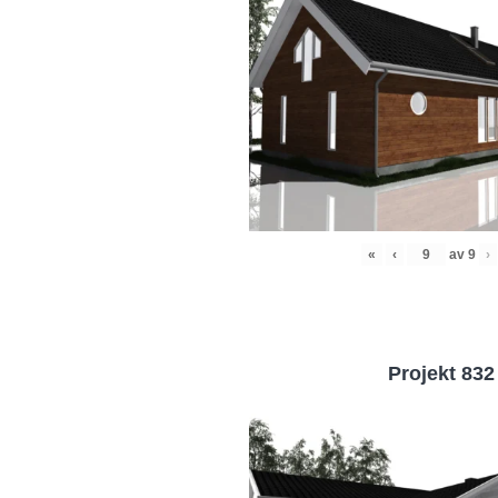
«
‹
av
9
›
Projekt 832