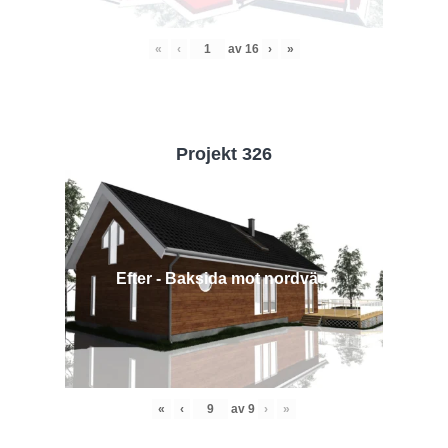
«
‹
av
16
›
»
Projekt 326
Efter - Baksida mot nordväst
«
‹
av
9
›
»