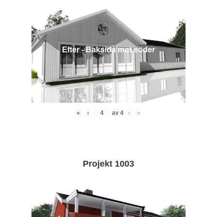
Efter - Baksida mot söder
«
‹
av
4
›
»
Projekt 1003