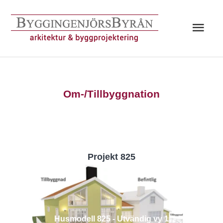
Hoppa
till
Huv
innehåll
Om-/Tillbyggnation
Projekt 825
Husmodell 825 - Utvändig vy 1