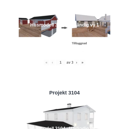
Husmodell 3442 - Utvändig vy 1
«
‹
av
3
›
»
Projekt 3104
Husmodell 3104 - Utvändig vy 3