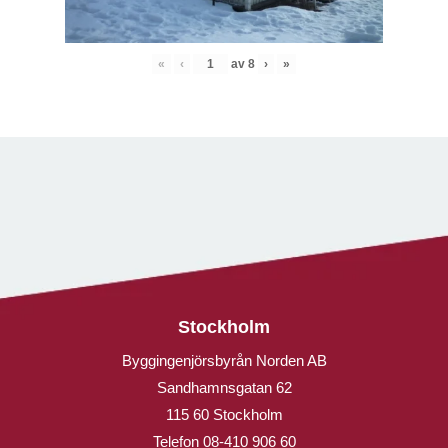
«
‹
av
8
›
»
Stockholm
Byggingenjörsbyrån Norden AB
Sandhamnsgatan 62
115 60 Stockholm
Telefon
08-410 906 60