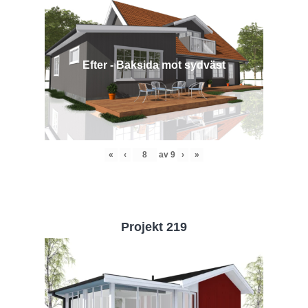
Efter - Baksida mot sydväst
«
‹
av
9
›
»
Projekt 219