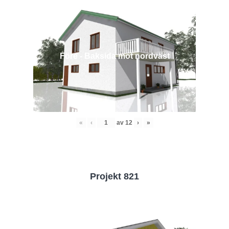
Före - Baksida mot nordväst
«
‹
av
12
›
»
Projekt 821