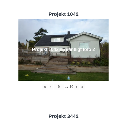
Projekt 1042
Projekt 1042 - Befintligt foto 2
«
‹
av
10
›
»
Projekt 3442