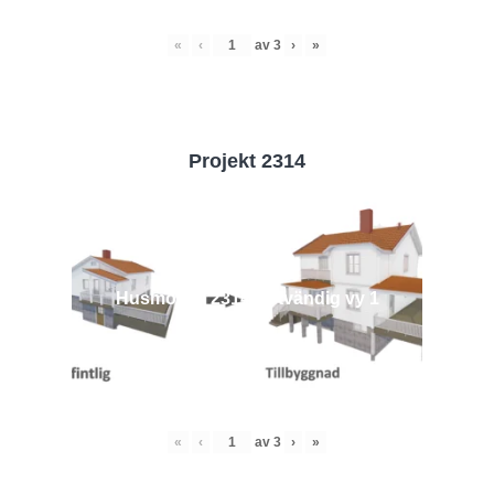
«
‹
av
3
›
»
Projekt 2314
Husmodell 2314 - Utvändig vy 1
«
‹
av
3
›
»