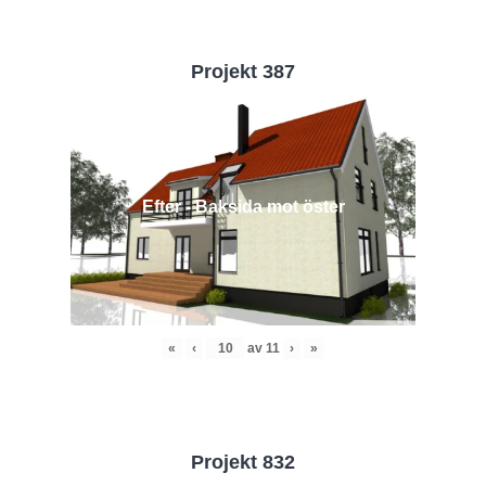
Projekt 387
Efter - Baksida mot öster
«
‹
av
11
›
»
Projekt 832