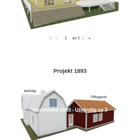
«
‹
av
3
›
»
Projekt 1893
Husmodell 1893 - Utvändig vy 3