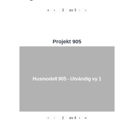
«
‹
av
3
›
»
Projekt 905
Husmodell 905 - Utvändig vy 1
«
‹
av
4
›
»