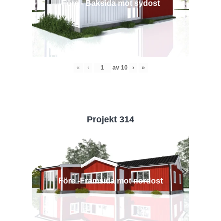
Före - Baksida mot sydost
«
‹
av
10
›
»
Projekt 314
Före -Framsida mot nordost