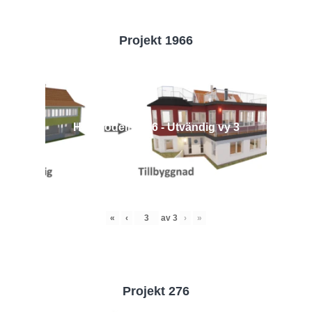
Projekt 1966
Husmodell 1966 - Utvändig vy 3
«
‹
av
3
›
»
Projekt 276