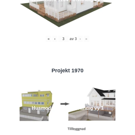
«
‹
av
3
›
»
Projekt 1970
Husmodell 1970 - Utvändig vy 1