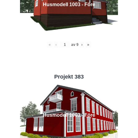
Husmodell 1003 - Före
«
‹
av
9
›
»
Projekt 383
Husmodell 1003 - Före