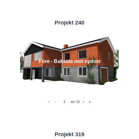
Projekt 240
Före - Baksida mot sydost
«
‹
av
11
›
»
Projekt 319