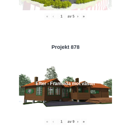
«
‹
av
5
›
»
Projekt 878
Efter - Framsida mot väster
«
‹
av
9
›
»