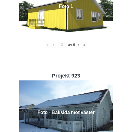
Foto 1
«
‹
av
9
›
»
Projekt 923
Foto - Baksida mot väster