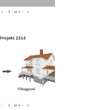
‹
av
3
›
»
Projekt 2314
‹
av
3
›
»