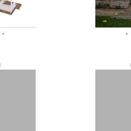
»
«
2