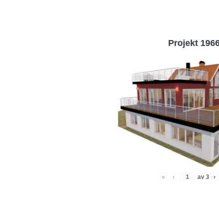
Projekt 196
«
‹
av
3
›