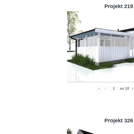
Projekt 219
«
‹
av
10
›
Projekt 326