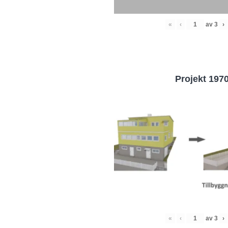
«
‹
av
3
›
Projekt 197
«
‹
av
3
›