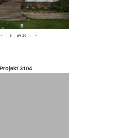
‹
av
10
›
»
Projekt 3104