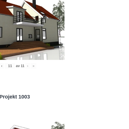
‹
av
11
›
»
Projekt 1003