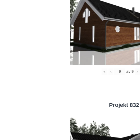
«
‹
av
9
›
Projekt 832