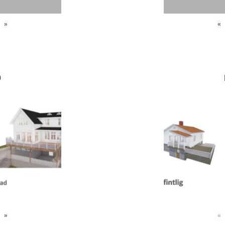
»
«
0
»
«