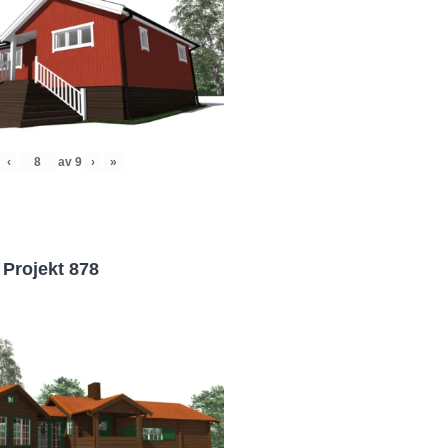
‹
av
9
›
»
Projekt 878