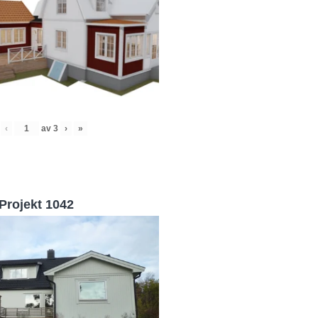
‹
av
3
›
»
Projekt 1042