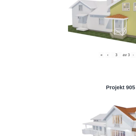
«
‹
av
3
›
Projekt 905