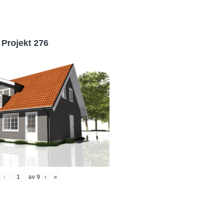
Projekt 276
‹
av
9
›
»