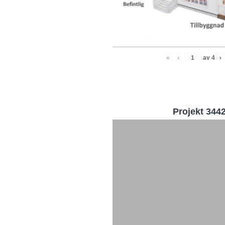
«
‹
av
4
›
Projekt 344