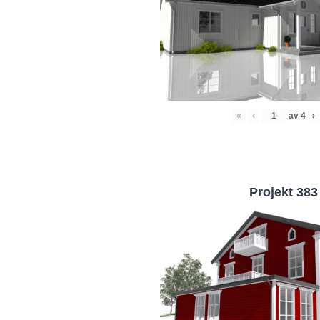
«
‹
av
4
›
Projekt 383