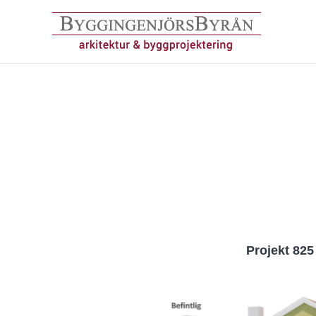
Hoppa
till
innehåll
Projekt 825