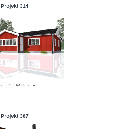
Projekt 314
‹
av
16
›
»
Projekt 387