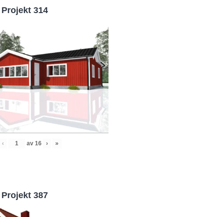
Projekt 314
‹
av
16
›
»
Projekt 387