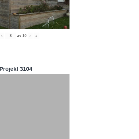
‹
av
10
›
»
Projekt 3104