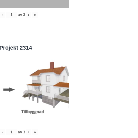
‹
av
3
›
»
Projekt 2314
‹
av
3
›
»