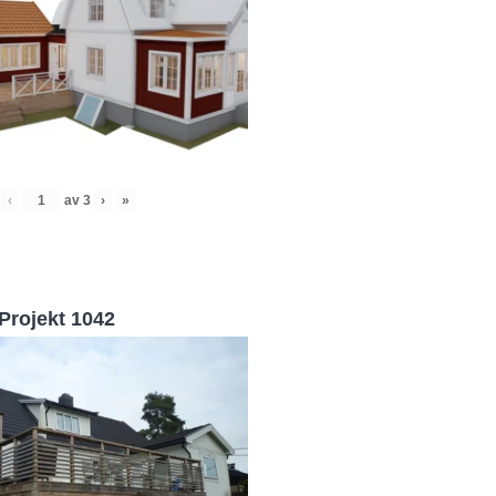
‹
av
3
›
»
Projekt 1042