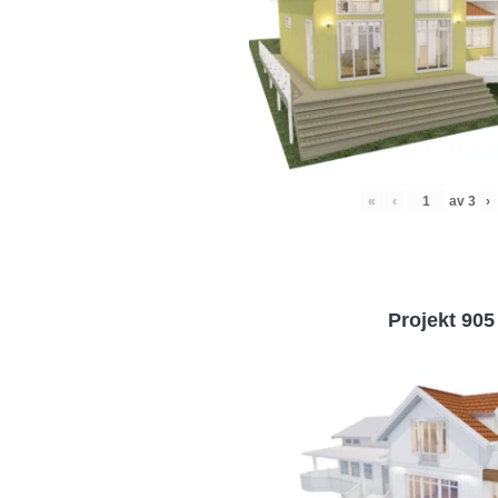
«
‹
av
3
›
Projekt 905