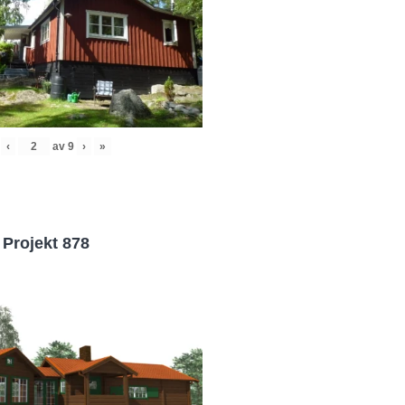
‹
av
9
›
»
Projekt 878