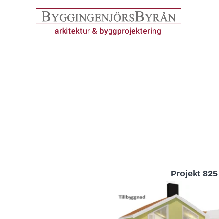
Hoppa
till
innehåll
Projekt 825