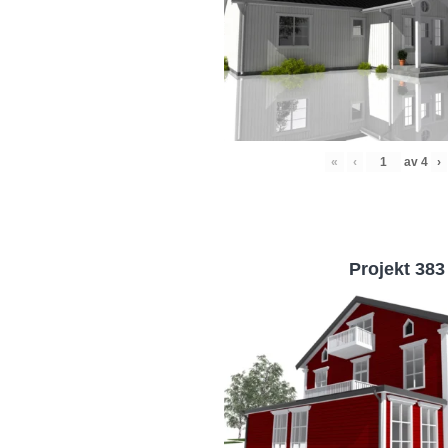
«
‹
av
4
›
Projekt 383