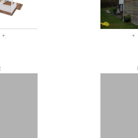
»
«
2