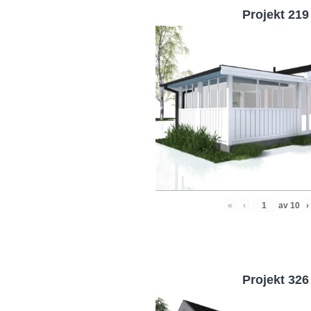
Projekt 219
«
‹
av
10
›
Projekt 326