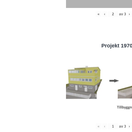
«
‹
av
3
›
Projekt 197
«
‹
av
3
›