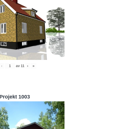
‹
av
11
›
»
Projekt 1003