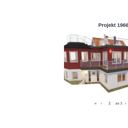
Projekt 196
«
‹
av
3
›