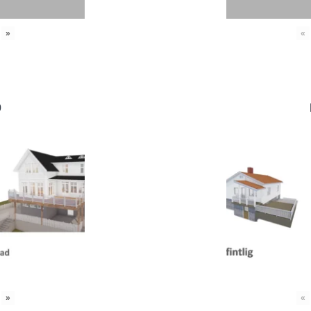
»
«
0
»
«