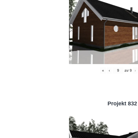
«
‹
av
9
›
Projekt 832