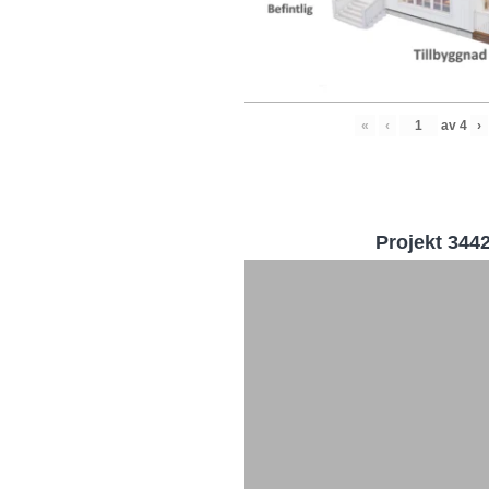
«
‹
av
4
›
Projekt 344