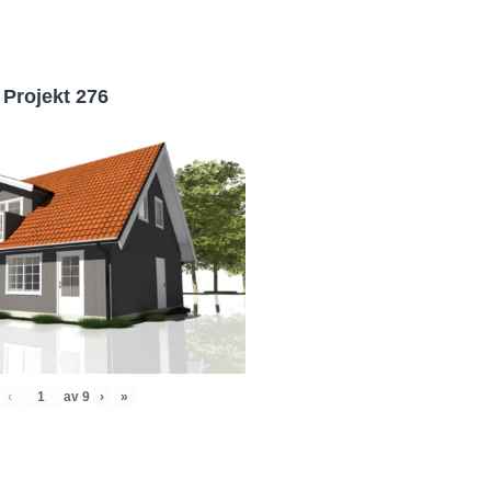
Projekt 276
‹
av
9
›
»