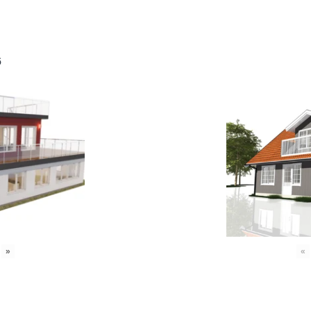
6
»
«