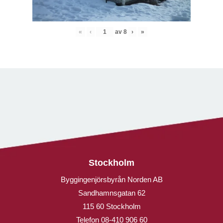
«
‹
av
8
›
»
Stockholm
Byggingenjörsbyrån Norden AB
Sandhamnsgatan 62
115 60 Stockholm
Telefon
08-410 906 60