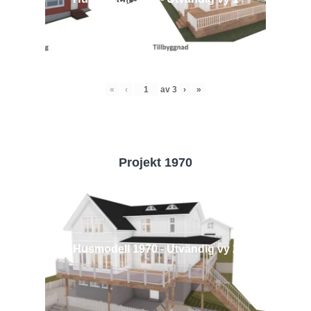
«
‹
av
3
›
»
Projekt 1970
Husmodell 1970 - Utvändig vy 2