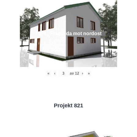
Före - Framsida mot nordost
«
‹
av
12
›
»
Projekt 821