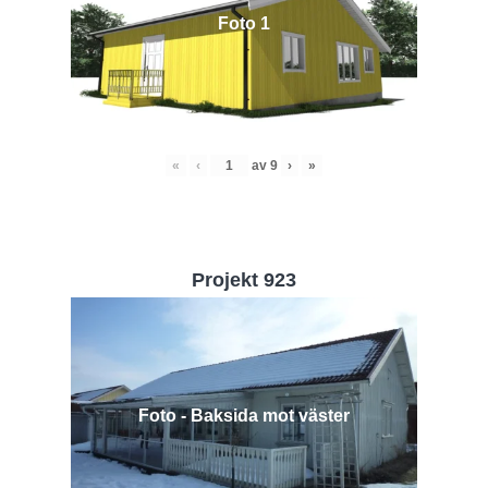
Foto 1
«
‹
av
9
›
»
Projekt 923
Foto - Baksida mot väster