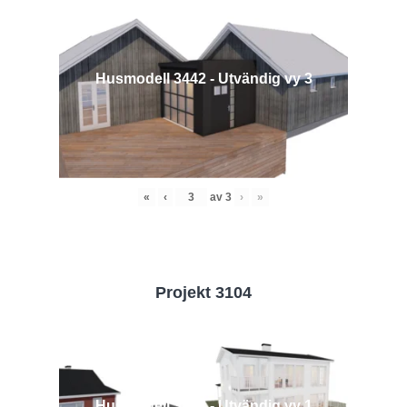
Husmodell 3442 - Utvändig vy 3
«
‹
av
3
›
»
Projekt 3104
Husmodell 3104 - Utvändig vy 1