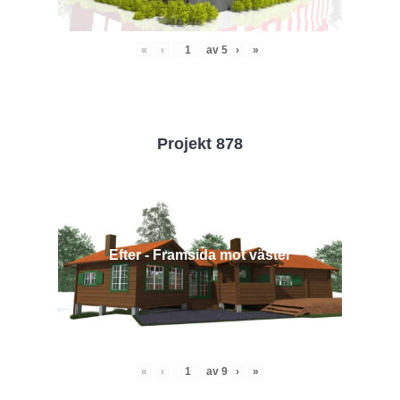
«
‹
av
5
›
»
Projekt 878
Efter - Framsida mot väster
«
‹
av
9
›
»