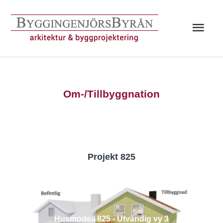
Hoppa
till
Huv
innehåll
Om-/Tillbyggnation
Projekt 825
Husmodell 825 - Utvändig vy 3