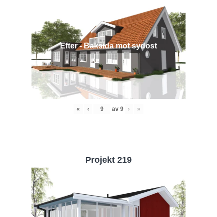
Efter - Baksida mot sydost
«
‹
av
9
›
»
Projekt 219