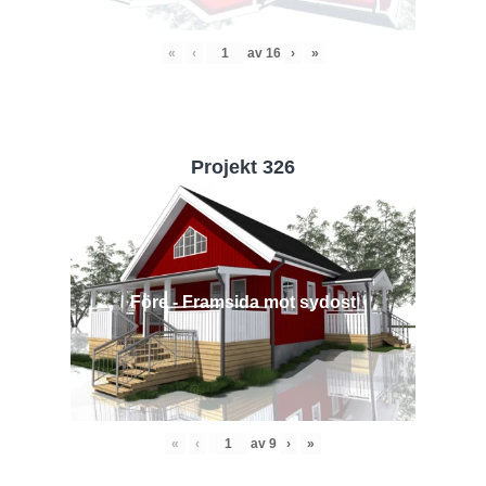
«
‹
av
16
›
»
Projekt 326
Före - Framsida mot sydost
«
‹
av
9
›
»