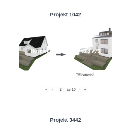
Projekt 1042
Husmodell 1042 - Utvändig vy 2
«
‹
av
10
›
»
Projekt 3442