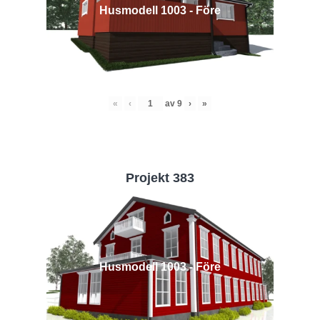
Husmodell 1003 - Före
«
‹
av
9
›
»
Projekt 383
Husmodell 1003 - Före