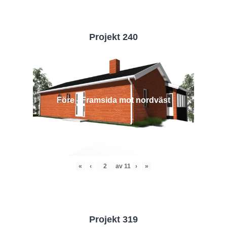
Projekt 240
Före - Framsida mot nordväst
«
‹
av
11
›
»
Projekt 319