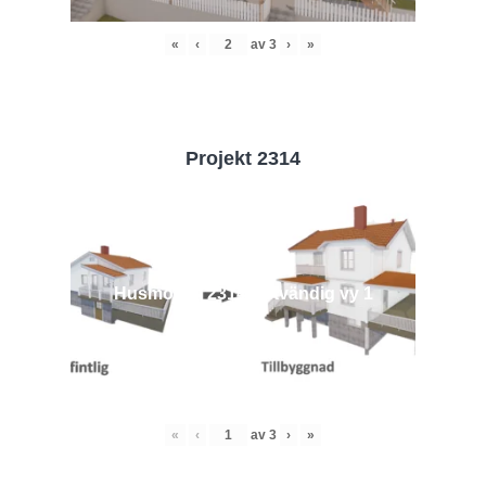
«
‹
av
3
›
»
Projekt 2314
Husmodell 2314 - Utvändig vy 1
«
‹
av
3
›
»