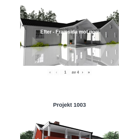
Efter - Framsida mot norr
«
‹
av
4
›
»
Projekt 1003