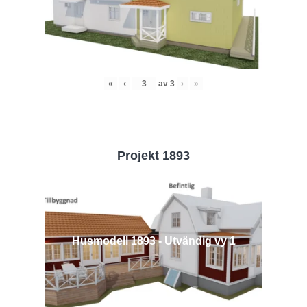
«
‹
av
3
›
»
Projekt 1893
Husmodell 1893 - Utvändig vy 1