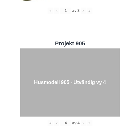
«
‹
av
3
›
»
Projekt 905
Husmodell 905 - Utvändig vy 4
«
‹
av
4
›
»