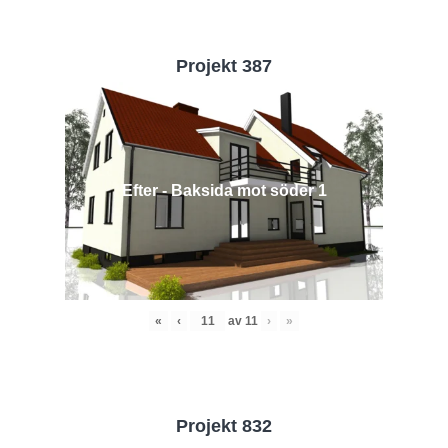
Projekt 387
Efter - Baksida mot söder 1
«
‹
av
11
›
»
Projekt 832