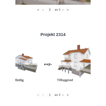
«
‹
av
3
›
»
Projekt 2314
Husmodell 2314 - Utvändig vy 1
«
‹
av
3
›
»