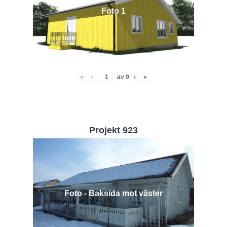
Foto 1
«
‹
av
9
›
»
Projekt 923
Foto - Baksida mot väster