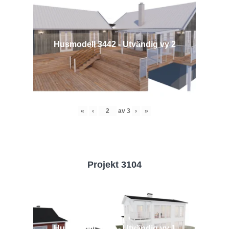
Husmodell 3442 - Utvändig vy 2
«
‹
av
3
›
»
Projekt 3104
Husmodell 3104 - Utvändig vy 1