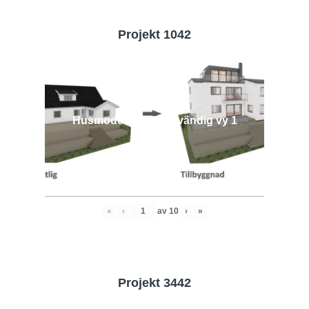
Projekt 1042
Husmodell 1042 - Utvändig vy 1
«
‹
av
10
›
»
Projekt 3442