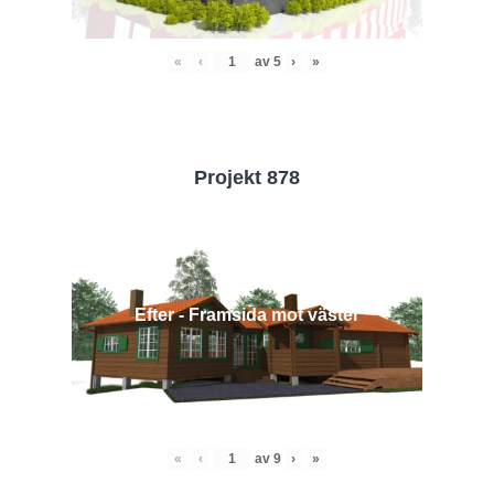
«
‹
av
5
›
»
Projekt 878
Efter - Framsida mot väster
«
‹
av
9
›
»