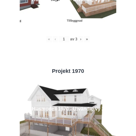
«
‹
av
3
›
»
Projekt 1970
Husmodell 1970 - Utvändig vy 2