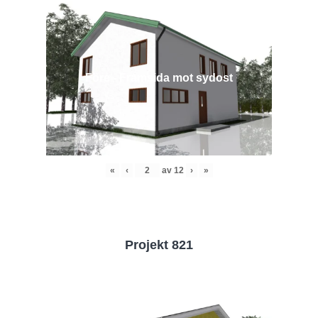
Före - Framsida mot sydost
«
‹
av
12
›
»
Projekt 821