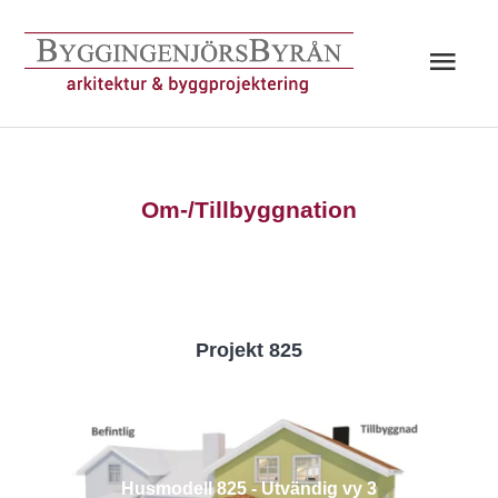
Hoppa
till
Huv
innehåll
Om-/Tillbyggnation
Projekt 825
Husmodell 825 - Utvändig vy 3