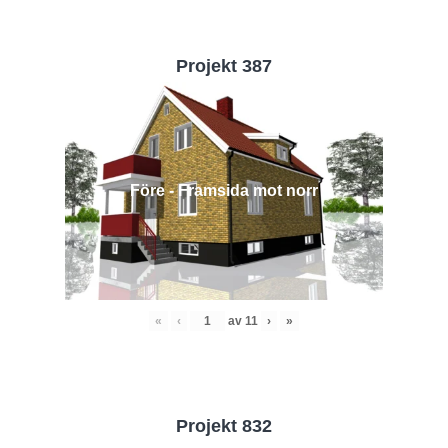
Projekt 387
Före - Framsida mot norr
«
‹
av
11
›
»
Projekt 832