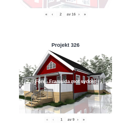
«
‹
av
16
›
»
Projekt 326
Före - Framsida mot sydost
«
‹
av
9
›
»