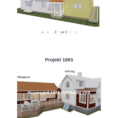
«
‹
av
3
›
»
Projekt 1893
Husmodell 1893 - Utvändig vy 1