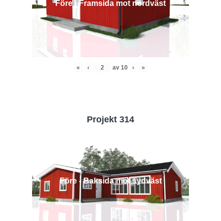
Före - Framsida mot nordväst
«
‹
av
10
›
»
Projekt 314
Före - Baksida mot sydväst