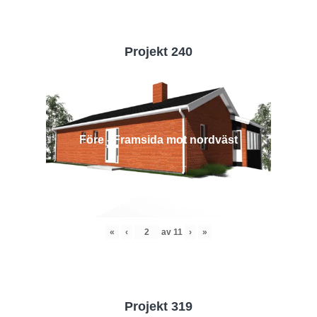
Projekt 240
Före - Framsida mot nordväst
«
‹
av
11
›
»
Projekt 319