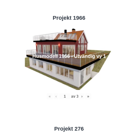
Projekt 1966
Husmodell 1966 - Utvändig vy 1
«
‹
av
3
›
»
Projekt 276