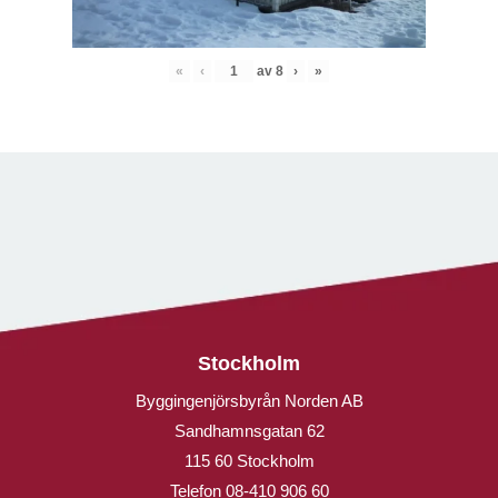
«
‹
av
8
›
»
Stockholm
Byggingenjörsbyrån Norden AB
Sandhamnsgatan 62
115 60 Stockholm
Telefon
08-410 906 60