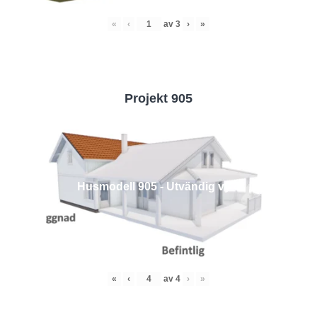
«
‹
av
3
›
»
Projekt 905
Husmodell 905 - Utvändig vy 4
«
‹
av
4
›
»