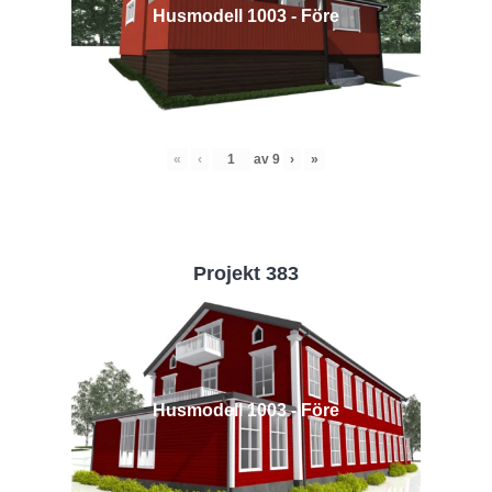
Husmodell 1003 - Före
«
‹
av
9
›
»
Projekt 383
Husmodell 1003 - Före