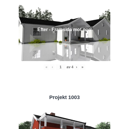
Efter - Framsida mot norr
«
‹
av
4
›
»
Projekt 1003