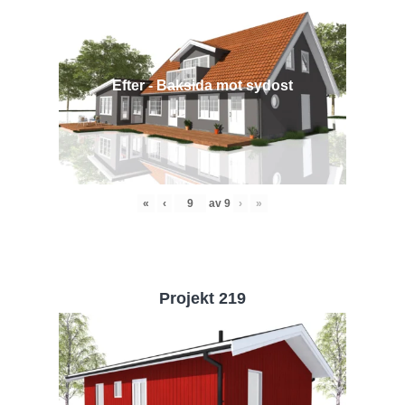
Efter - Baksida mot sydost
«
‹
av
9
›
»
Projekt 219