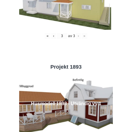
«
‹
av
3
›
»
Projekt 1893
Husmodell 1893 - Utvändig vy 1