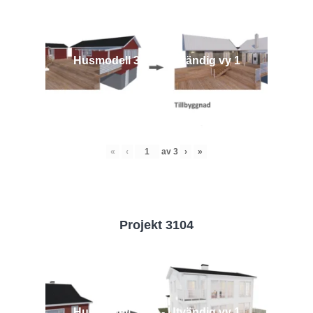
Husmodell 3442 - Utvändig vy 1
«
‹
av
3
›
»
Projekt 3104
Husmodell 3104 - Utvändig vy 1