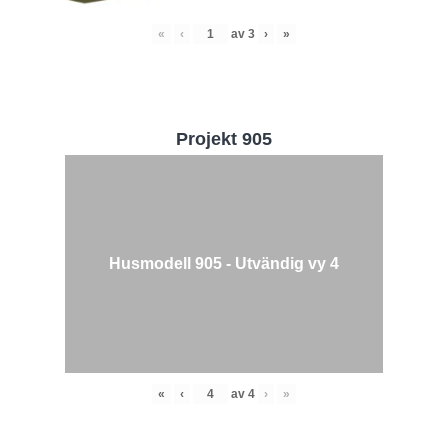
«
‹
av
3
›
»
Projekt 905
Husmodell 905 - Utvändig vy 4
«
‹
av
4
›
»