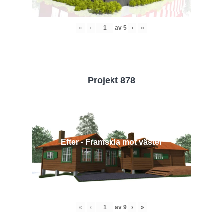
«
‹
av
5
›
»
Projekt 878
Efter - Framsida mot väster
«
‹
av
9
›
»