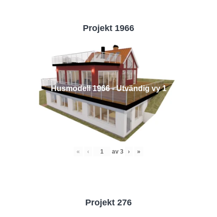
Projekt 1966
Husmodell 1966 - Utvändig vy 1
«
‹
av
3
›
»
Projekt 276