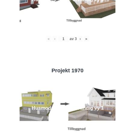
«
‹
av
3
›
»
Projekt 1970
Husmodell 1970 - Utvändig vy 1