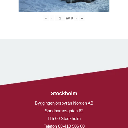
«
‹
av
8
›
»
Stockholm
Byggingenjörsbyrån Norden AB
Sandhamnsgatan 62
115 60 Stockholm
Telefon
08-410 906 60