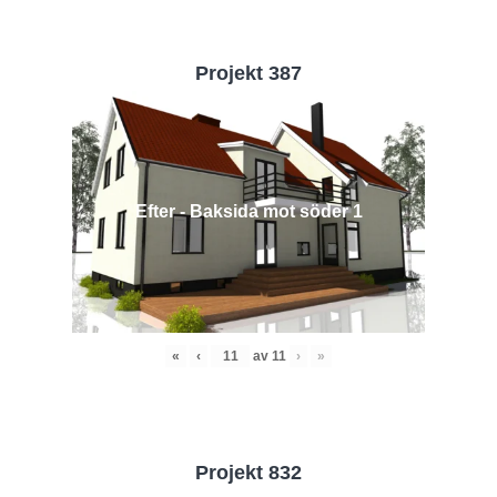
Projekt 387
Efter - Baksida mot söder 1
«
‹
av
11
›
»
Projekt 832