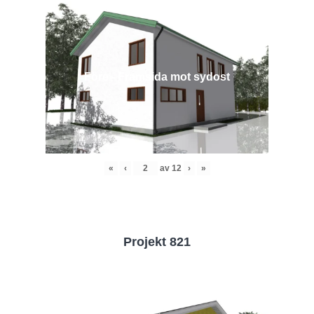
Före - Framsida mot sydost
«
‹
av
12
›
»
Projekt 821