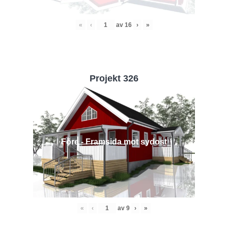
«
‹
av
16
›
»
Projekt 326
Före - Framsida mot sydost
«
‹
av
9
›
»