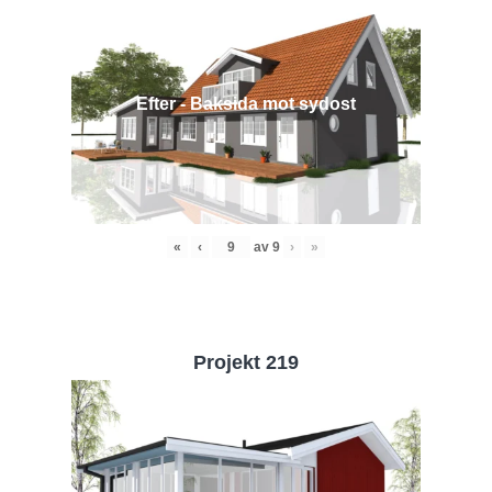
Efter - Baksida mot sydost
«
‹
av
9
›
»
Projekt 219