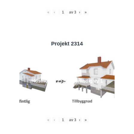
«
‹
av
3
›
»
Projekt 2314
Husmodell 2314 - Utvändig vy 1
«
‹
av
3
›
»