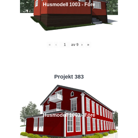
Husmodell 1003 - Före
«
‹
av
9
›
»
Projekt 383
Husmodell 1003 - Före