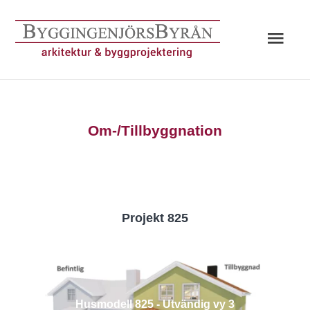
Hoppa
till
Huv
innehåll
Om-/Tillbyggnation
Projekt 825
Husmodell 825 - Utvändig vy 3