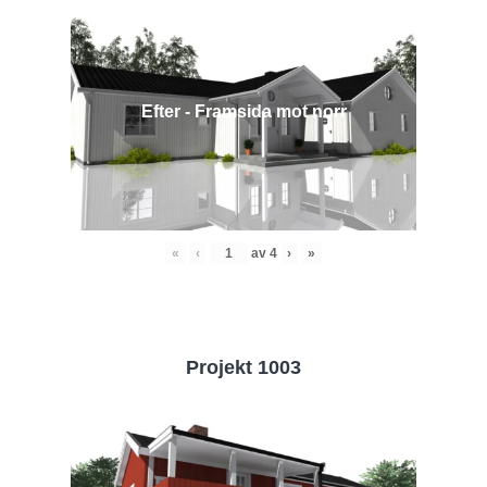
Efter - Framsida mot norr
«
‹
av
4
›
»
Projekt 1003