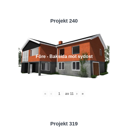
Projekt 240
Före - Baksida mot sydost
«
‹
av
11
›
»
Projekt 319