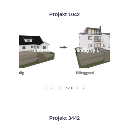
Projekt 1042
Husmodell 1042 - Utvändig vy 1
«
‹
av
10
›
»
Projekt 3442