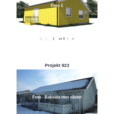
Foto 1
«
‹
av
9
›
»
Projekt 923
Foto - Baksida mot väster