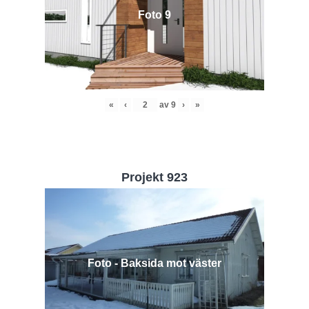
Foto 9
«
‹
av
9
›
»
Projekt 923
Foto - Baksida mot väster