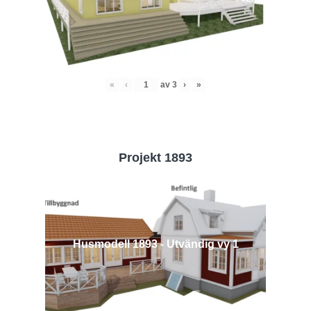
«
‹
av
3
›
»
Projekt 1893
Husmodell 1893 - Utvändig vy 1