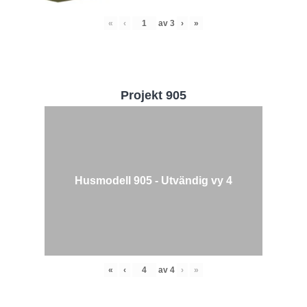
«
‹
av
3
›
»
Projekt 905
Husmodell 905 - Utvändig vy 4
«
‹
av
4
›
»