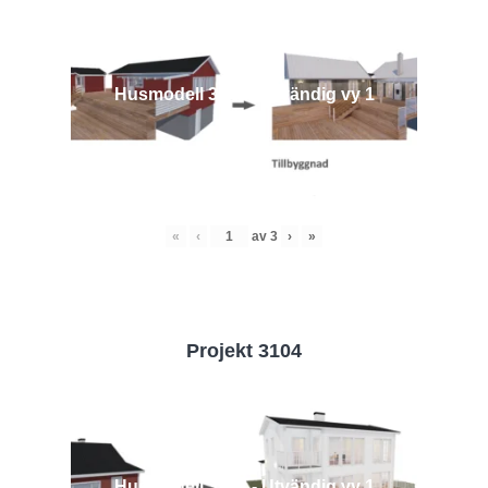
Husmodell 3442 - Utvändig vy 1
«
‹
av
3
›
»
Projekt 3104
Husmodell 3104 - Utvändig vy 1