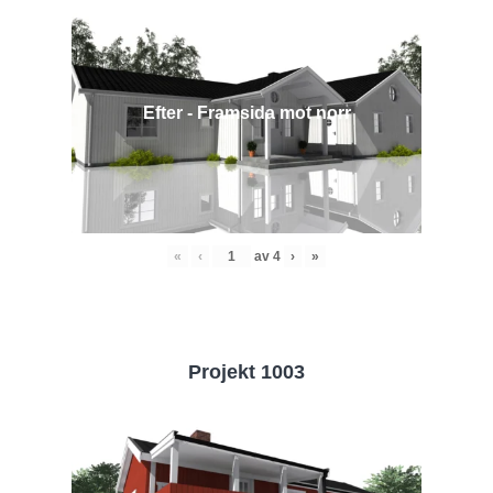
Efter - Framsida mot norr
«
‹
av
4
›
»
Projekt 1003