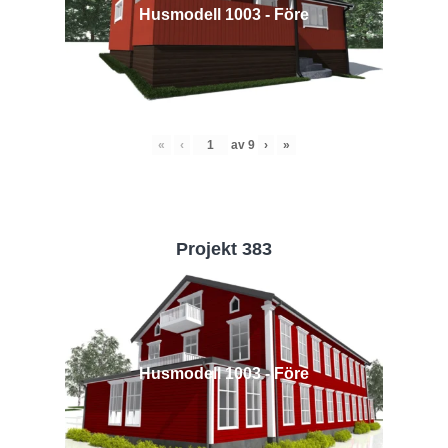
Husmodell 1003 - Före
«
‹
av
9
›
»
Projekt 383
Husmodell 1003 - Före