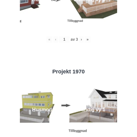
«
‹
av
3
›
»
Projekt 1970
Husmodell 1970 - Utvändig vy 1