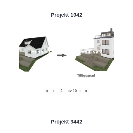
Projekt 1042
Husmodell 1042 - Utvändig vy 2
«
‹
av
10
›
»
Projekt 3442