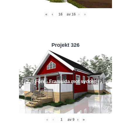
«
‹
av
16
›
»
Projekt 326
Före - Framsida mot sydost
«
‹
av
9
›
»