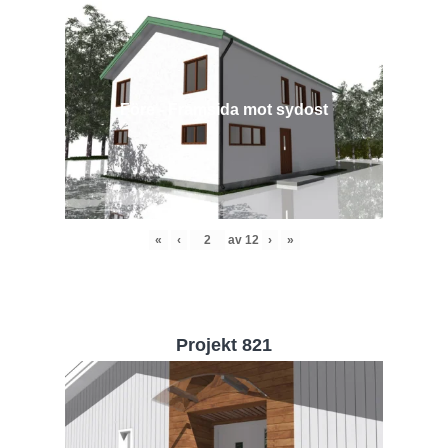
Före - Framsida mot sydost
«
‹
av
12
›
»
Projekt 821