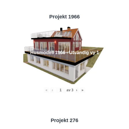
Projekt 1966
Husmodell 1966 - Utvändig vy 1
«
‹
av
3
›
»
Projekt 276