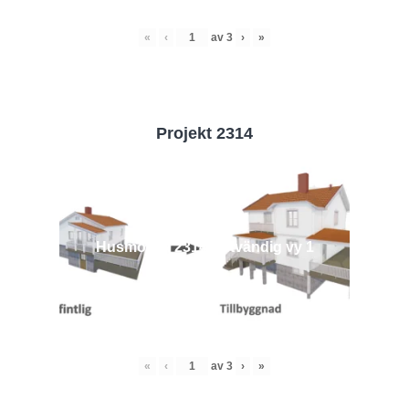
«
‹
av
3
›
»
Projekt 2314
Husmodell 2314 - Utvändig vy 1
«
‹
av
3
›
»