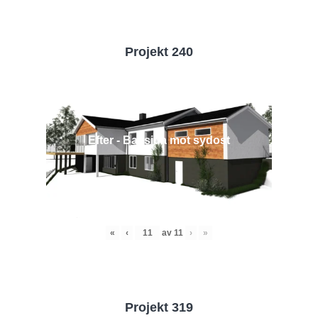
Projekt 240
Efter - Baksida mot sydost
«
‹
av
11
›
»
Projekt 319