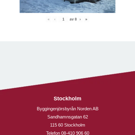
«
‹
av
8
›
»
Stockholm
Byggingenjörsbyrån Norden AB
Sandhamnsgatan 62
115 60 Stockholm
Telefon
08-410 906 60