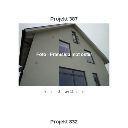
Projekt 387
Foto - Framsida mot öster
«
‹
av
11
›
»
Projekt 832