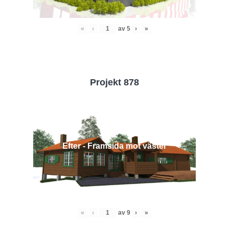
«
‹
av
5
›
»
Projekt 878
Efter - Framsida mot väster
«
‹
av
9
›
»