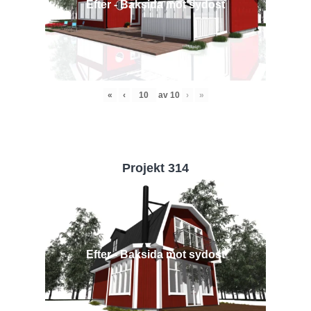
Efter - Baksida mot sydost
«
‹
av
10
›
»
Projekt 314
Efter - Baksida mot sydost