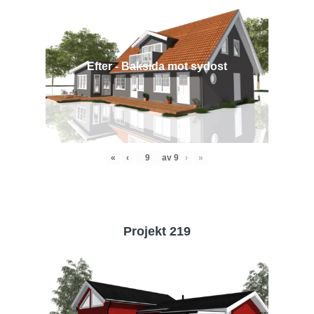
Efter - Baksida mot sydost
«
‹
av
9
›
»
Projekt 219