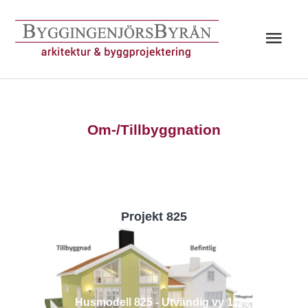
Hoppa
till
Huv
innehåll
Om-/Tillbyggnation
Projekt 825
Husmodell 825 - Utvändig vy 1