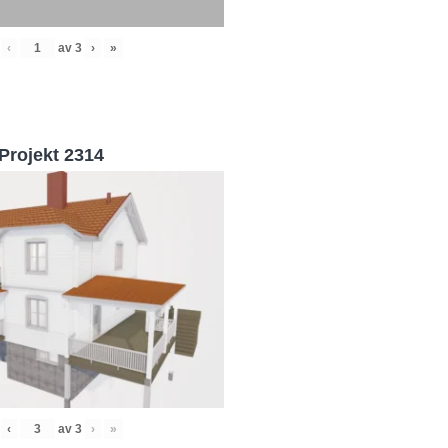
‹
av
3
›
»
Projekt 2314
‹
av
3
›
»