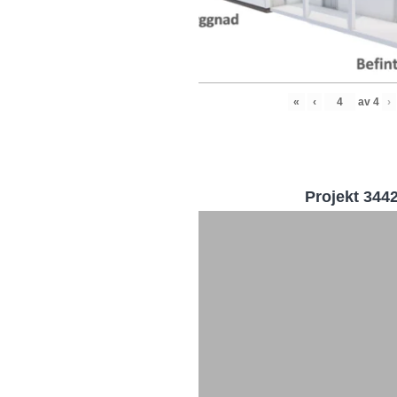
«
‹
av
4
›
Projekt 344