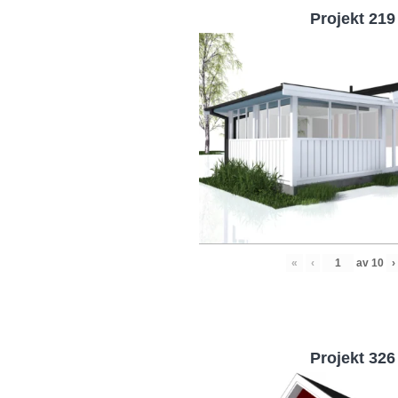
Projekt 219
«
‹
av
10
›
Projekt 326