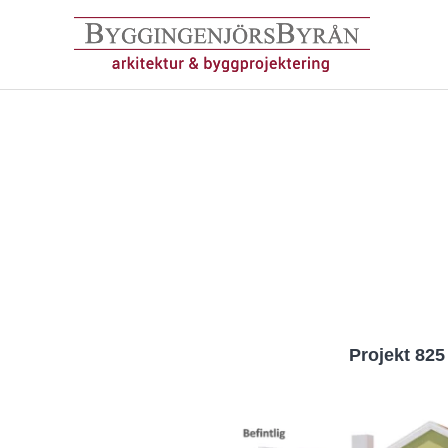
Hoppa
till
innehåll
Projekt 825