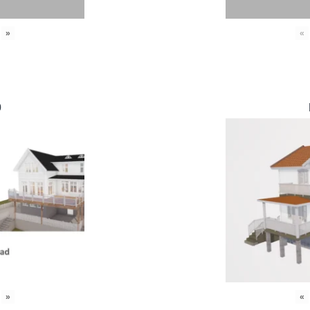
»
«
0
»
«