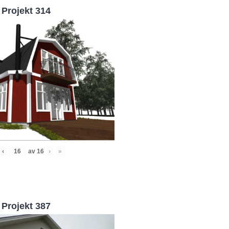
Projekt 314
‹
av
16
›
»
Projekt 387