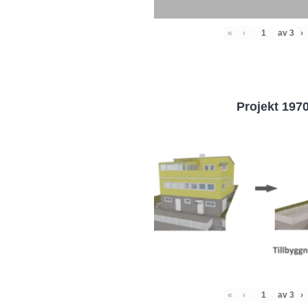
«
‹
av
3
›
Projekt 197
«
‹
av
3
›