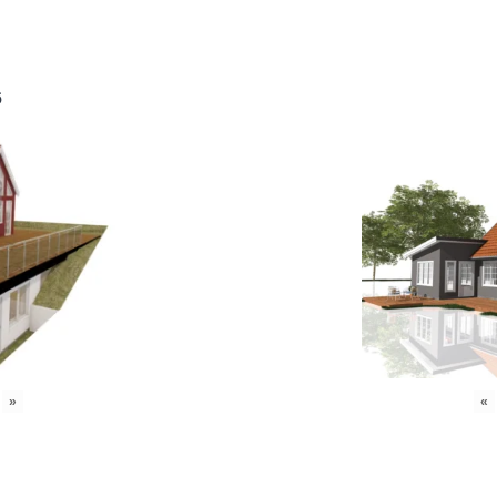
6
»
«