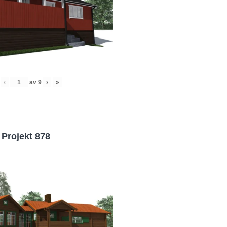
‹
av
9
›
»
Projekt 878