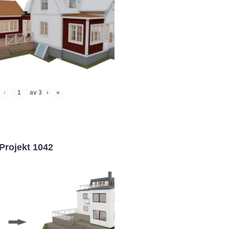
‹
av
3
›
»
Projekt 1042