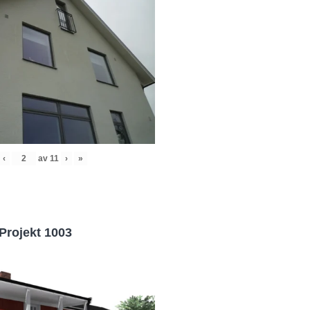
‹
av
11
›
»
Projekt 1003