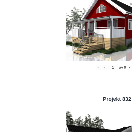
«
‹
av
9
›
Projekt 832