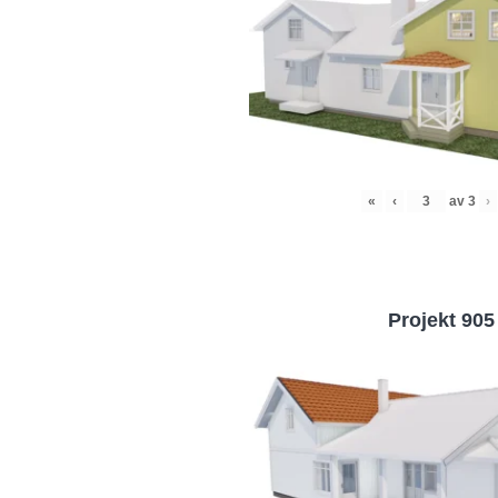
«
‹
av
3
›
Projekt 905