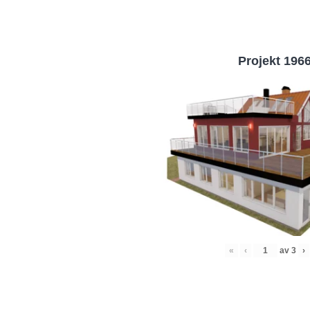
Projekt 196
«
‹
av
3
›