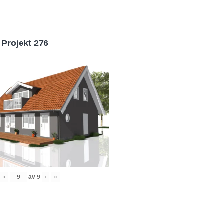
Projekt 276
‹
av
9
›
»