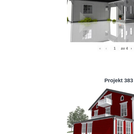
«
‹
av
4
›
Projekt 383