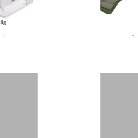
»
«
2