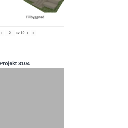
‹
av
10
›
»
Projekt 3104