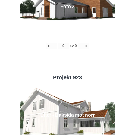
Foto 2
«
‹
av
9
›
»
Projekt 923
Efter - Baksida mot norr