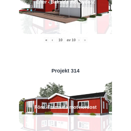
Efter - Baksida mot sydost
«
‹
av
10
›
»
Projekt 314
Före -Framsida mot nordost