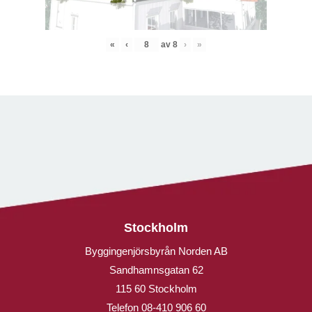
«
‹
av
8
›
»
Stockholm
Byggingenjörsbyrån Norden AB
Sandhamnsgatan 62
115 60 Stockholm
Telefon
08-410 906 60