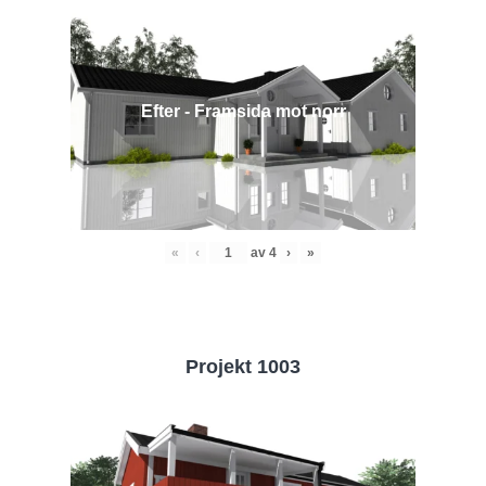
Efter - Framsida mot norr
«
‹
av
4
›
»
Projekt 1003