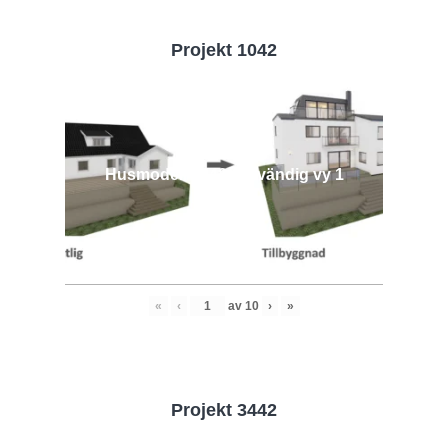
Projekt 1042
Husmodell 1042 - Utvändig vy 1
«
‹
av
10
›
»
Projekt 3442