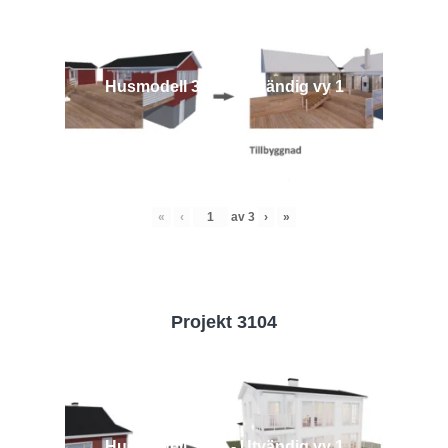
Husmodell 3442 - Utvändig vy 1
«
‹
av
3
›
»
Projekt 3104
Husmodell 3104 - Utvändig vy 1