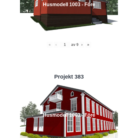
Husmodell 1003 - Före
«
‹
av
9
›
»
Projekt 383
Husmodell 1003 - Före