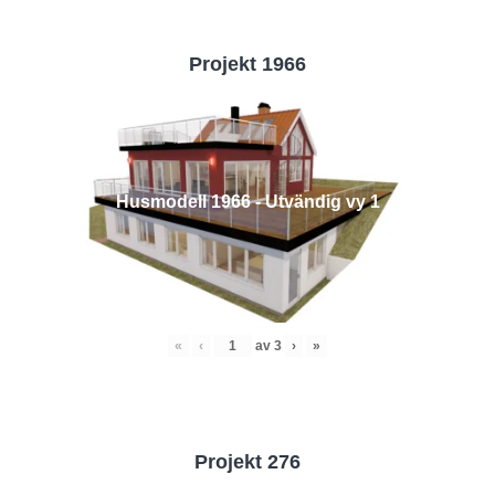
Projekt 1966
Husmodell 1966 - Utvändig vy 1
«
‹
av
3
›
»
Projekt 276