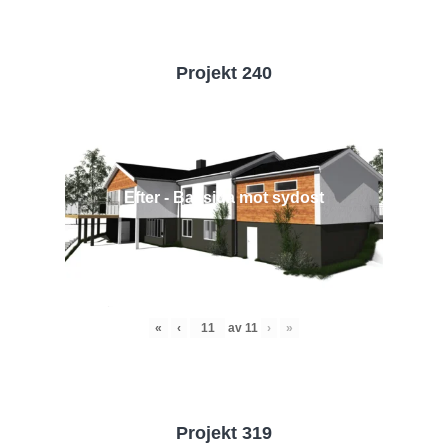
Projekt 240
Efter - Baksida mot sydost
«
‹
av
11
›
»
Projekt 319