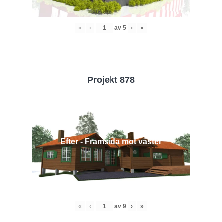
«
‹
av
5
›
»
Projekt 878
Efter - Framsida mot väster
«
‹
av
9
›
»