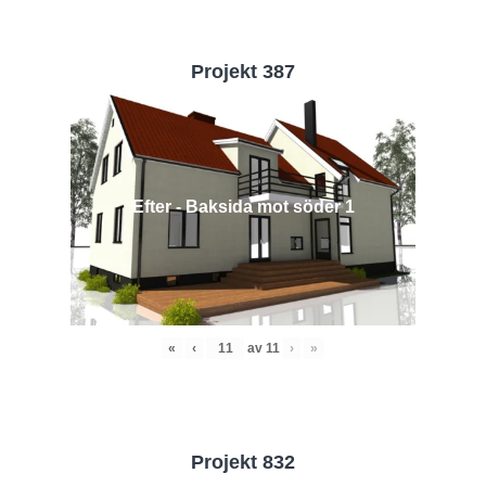
Projekt 387
Efter - Baksida mot söder 1
«
‹
av
11
›
»
Projekt 832