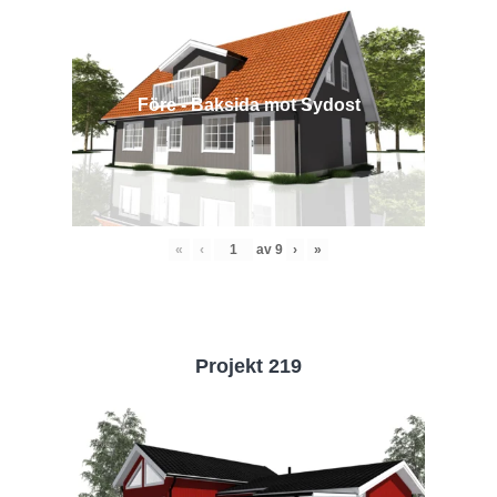
Före - Baksida mot Sydost
«
‹
av
9
›
»
Projekt 219