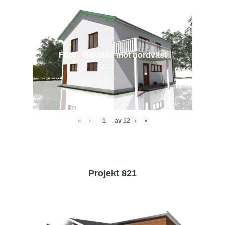
Före - Baksida mot nordväst
«
‹
av
12
›
»
Projekt 821