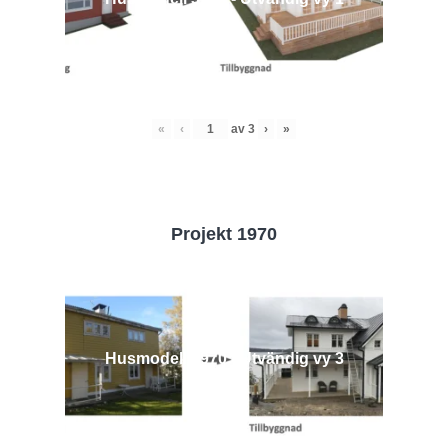
«
‹
av
3
›
»
Projekt 1970
Husmodell 1970 - Utvändig vy 3