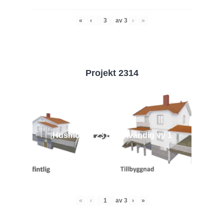
«
‹
av
3
›
»
Projekt 2314
Husmodell 2314 - Utvändig vy 1
«
‹
av
3
›
»