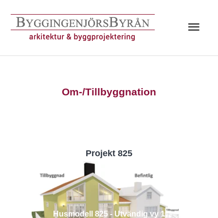
Hoppa
till
Huv
innehåll
Om-/Tillbyggnation
Projekt 825
Husmodell 825 - Utvändig vy 1