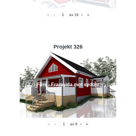
«
‹
av
16
›
»
Projekt 326
Före - Framsida mot sydost
«
‹
av
9
›
»