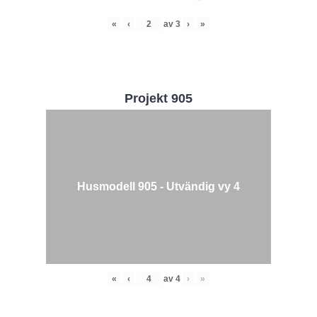
«
‹
av
3
›
»
Projekt 905
Husmodell 905 - Utvändig vy 4
«
‹
av
4
›
»