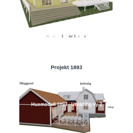
«
‹
av
3
›
»
Projekt 1893
Husmodell 1893 - Utvändig vy 2