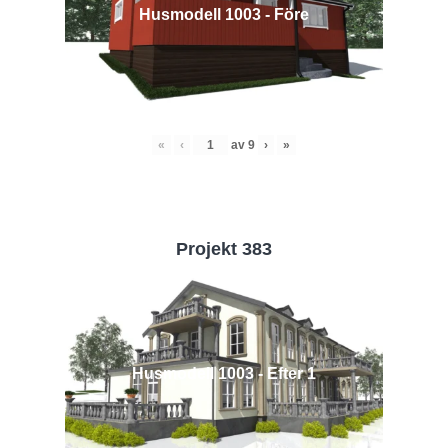
Husmodell 1003 - Före
«
‹
av
9
›
»
Projekt 383
Husmodell 1003 - Efter 1