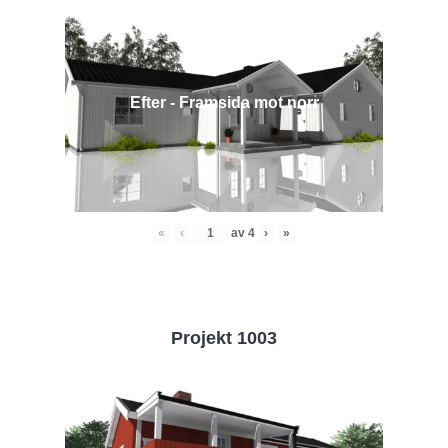
Efter - Framsida mot norr
«
‹
av
4
›
»
Projekt 1003