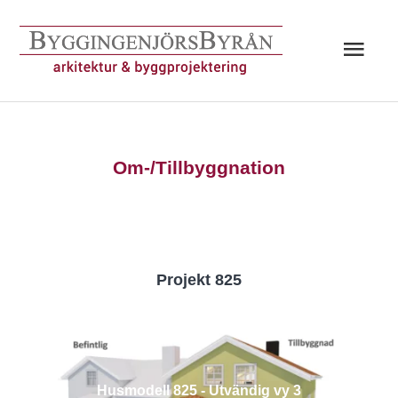
Hoppa
till
Huv
innehåll
Om-/Tillbyggnation
Projekt 825
Husmodell 825 - Utvändig vy 3