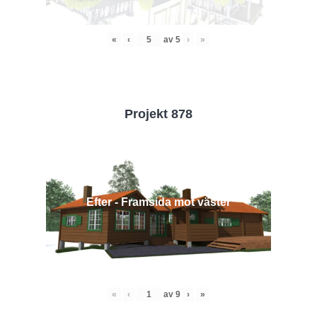
«
‹
av
5
›
»
Projekt 878
Efter - Framsida mot väster
«
‹
av
9
›
»