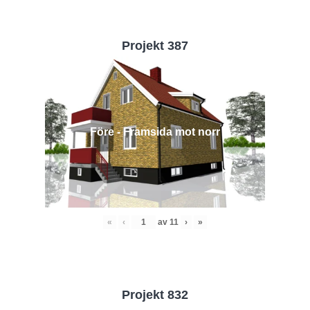
Projekt 387
Före - Framsida mot norr
«
‹
av
11
›
»
Projekt 832