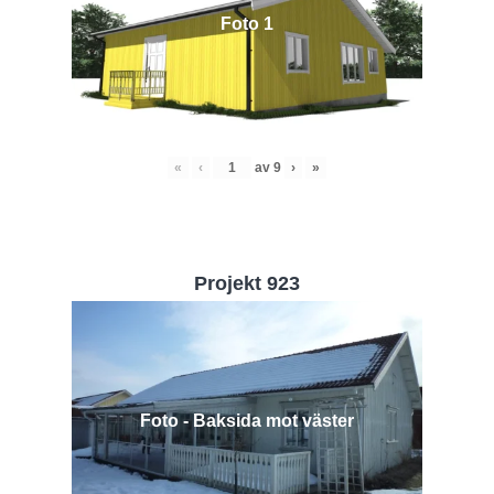
Foto 1
«
‹
av
9
›
»
Projekt 923
Foto - Baksida mot väster