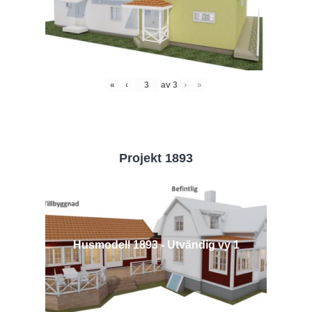
«
‹
av
3
›
»
Projekt 1893
Husmodell 1893 - Utvändig vy 1