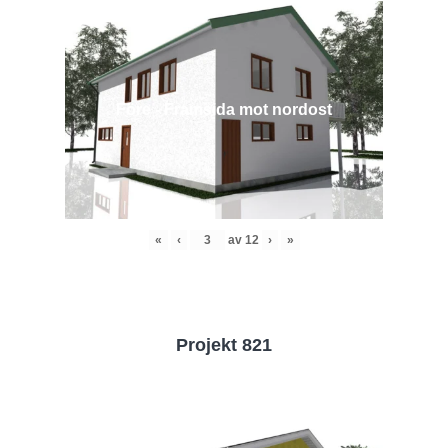
Före - Framsida mot nordost
«
‹
av
12
›
»
Projekt 821