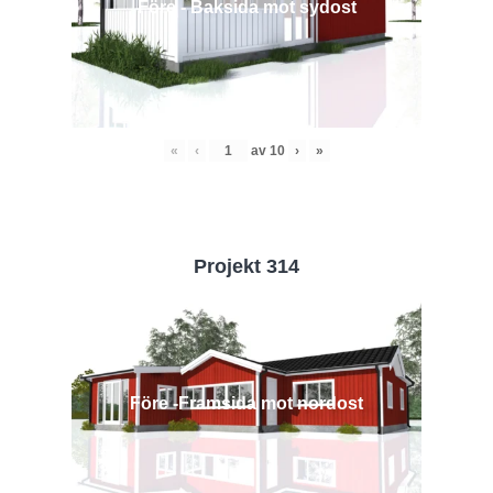
Före - Baksida mot sydost
«
‹
av
10
›
»
Projekt 314
Före -Framsida mot nordost