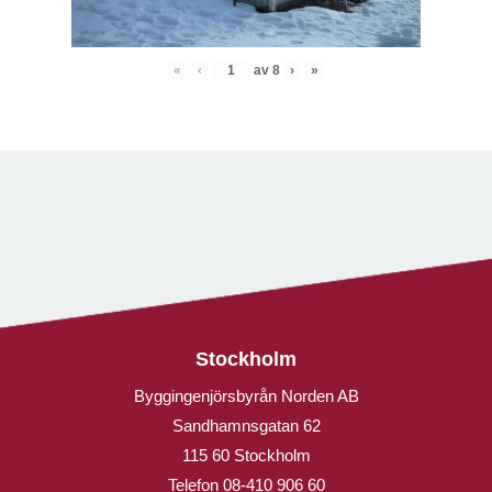
«
‹
av
8
›
»
Stockholm
Byggingenjörsbyrån Norden AB
Sandhamnsgatan 62
115 60 Stockholm
Telefon
08-410 906 60