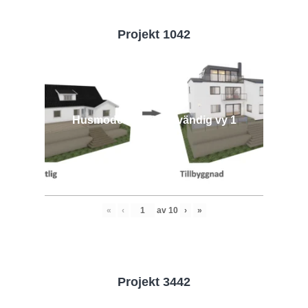
Projekt 1042
Husmodell 1042 - Utvändig vy 1
«
‹
av
10
›
»
Projekt 3442