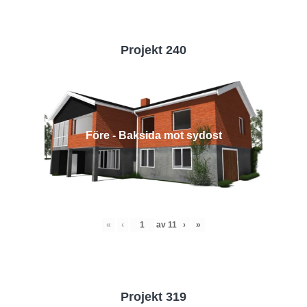
Projekt 240
Före - Baksida mot sydost
«
‹
av
11
›
»
Projekt 319