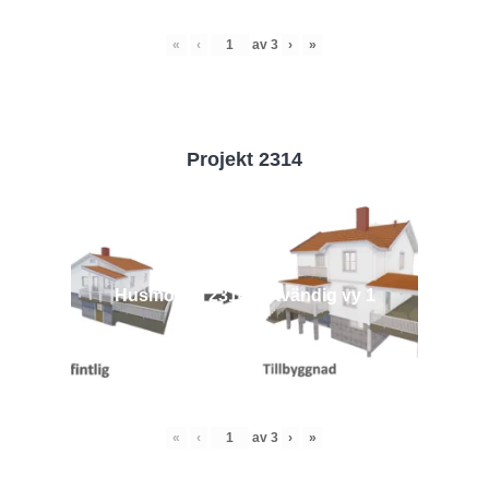
«
‹
av
3
›
»
Projekt 2314
Husmodell 2314 - Utvändig vy 1
«
‹
av
3
›
»