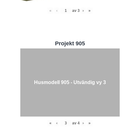
«
‹
av
3
›
»
Projekt 905
Husmodell 905 - Utvändig vy 3
«
‹
av
4
›
»