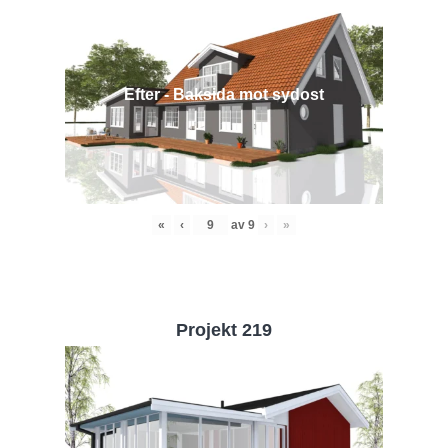
Efter - Baksida mot sydost
«
‹
av
9
›
»
Projekt 219