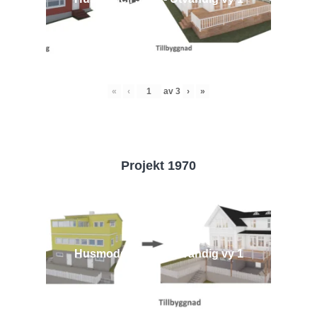
«
‹
av
3
›
»
Projekt 1970
Husmodell 1970 - Utvändig vy 1