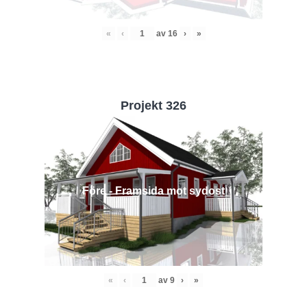
«
‹
av
16
›
»
Projekt 326
Före - Framsida mot sydost
«
‹
av
9
›
»