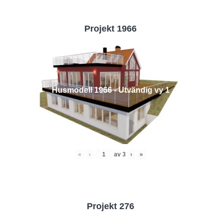
Projekt 1966
Husmodell 1966 - Utvändig vy 1
«
‹
av
3
›
»
Projekt 276