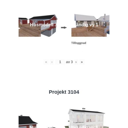
Husmodell 3442 - Utvändig vy 1
«
‹
av
3
›
»
Projekt 3104
Husmodell 3104 - Utvändig vy 1