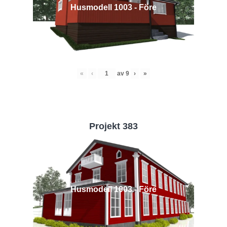
Husmodell 1003 - Före
«
‹
av
9
›
»
Projekt 383
Husmodell 1003 - Före