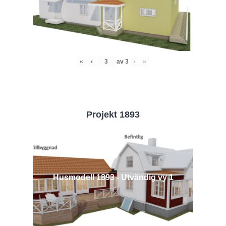
«
‹
av
3
›
»
Projekt 1893
Husmodell 1893 - Utvändig vy 1