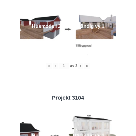
Husmodell 3442 - Utvändig vy 1
«
‹
av
3
›
»
Projekt 3104
Husmodell 3104 - Utvändig vy 1