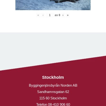
«
‹
av
8
›
»
Stockholm
Byggingenjörsbyrån Norden AB
Sandhamnsgatan 62
115 60 Stockholm
Telefon
08-410 906 60