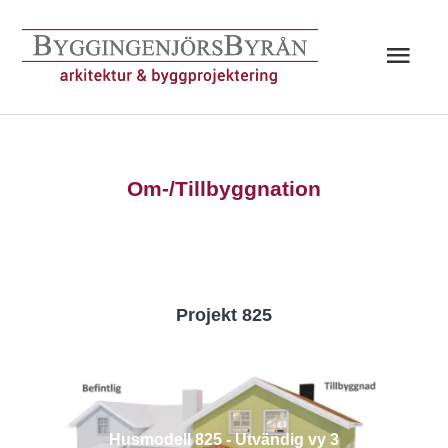
Hoppa
till
Huv
innehåll
Om-/Tillbyggnation
Projekt 825
Husmodell 825 - Utvändig vy 3