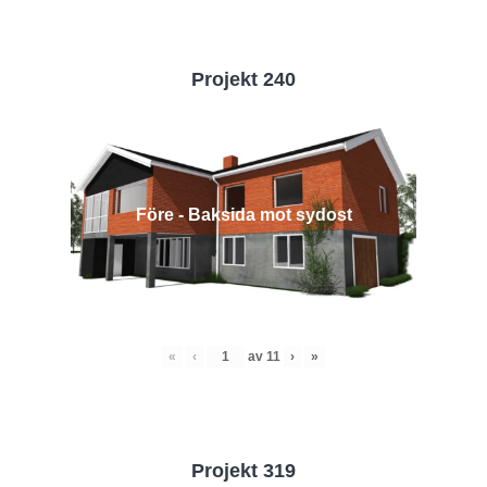
Projekt 240
Före - Baksida mot sydost
«
‹
av
11
›
»
Projekt 319