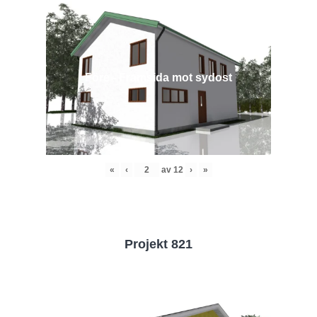
Före - Framsida mot sydost
«
‹
av
12
›
»
Projekt 821