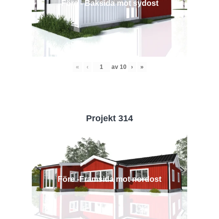
Före - Baksida mot sydost
«
‹
av
10
›
»
Projekt 314
Före -Framsida mot nordost