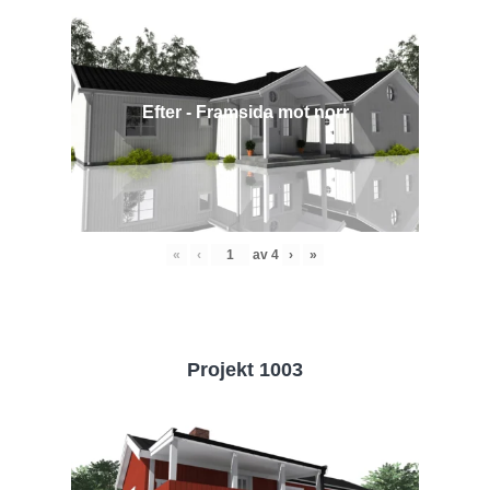
Efter - Framsida mot norr
«
‹
av
4
›
»
Projekt 1003