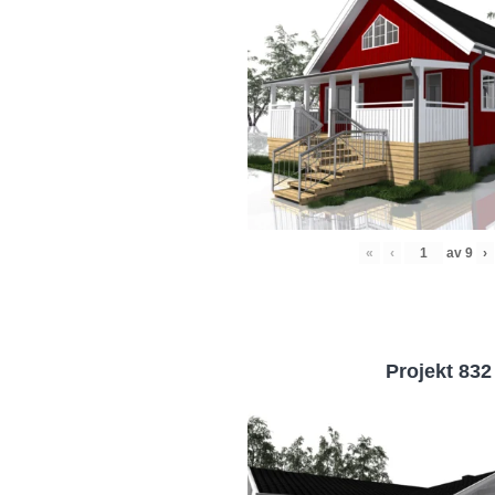
«
‹
av
9
›
Projekt 832