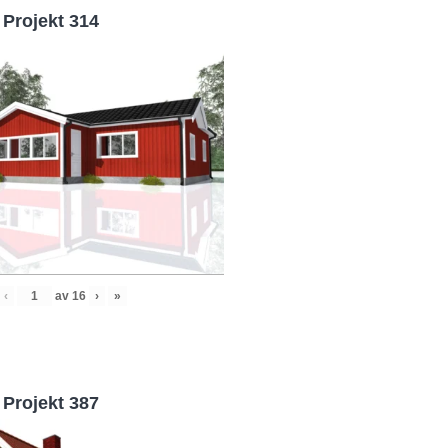
Projekt 314
‹
av
16
›
»
Projekt 387