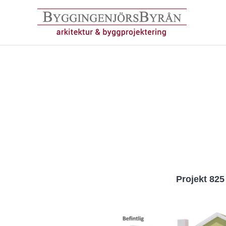
Hoppa
till
innehåll
Projekt 825