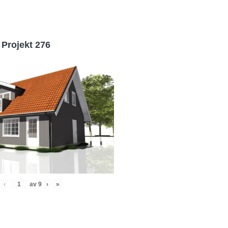
Projekt 276
‹
av
9
›
»