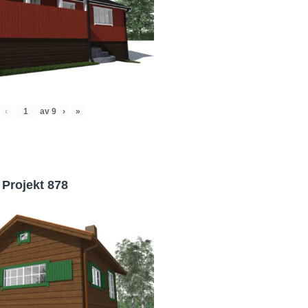
‹
av
9
›
»
Projekt 878