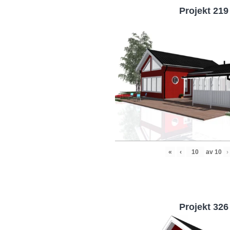
Projekt 219
«
‹
av
10
›
Projekt 326