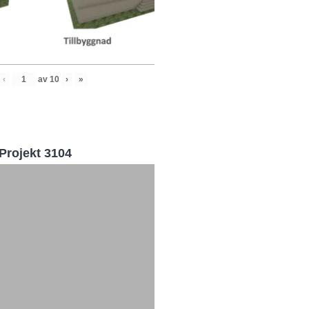
‹
av
10
›
»
Projekt 3104