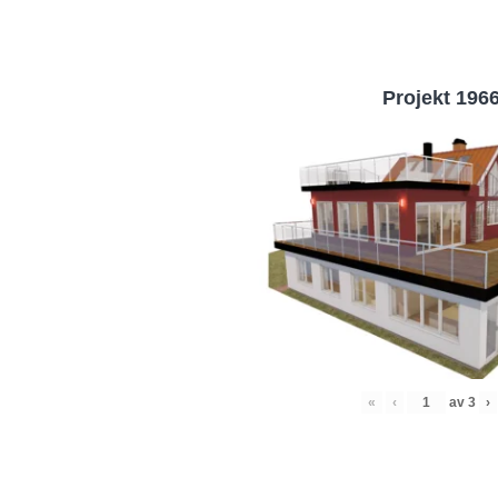
Projekt 196
«
‹
av
3
›