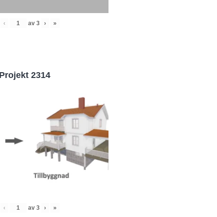
‹
av
3
›
»
Projekt 2314
‹
av
3
›
»