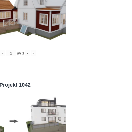
‹
av
3
›
»
Projekt 1042