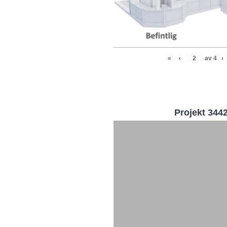
«
‹
av
4
›
Projekt 344