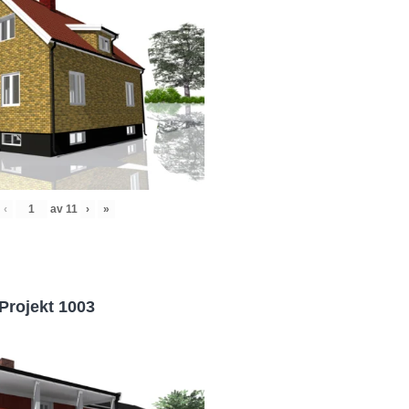
‹
av
11
›
»
Projekt 1003