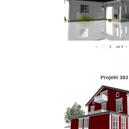
«
‹
av
4
›
Projekt 383