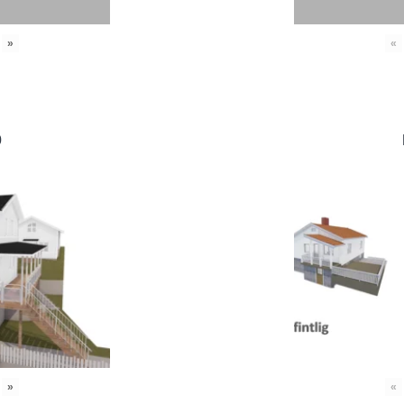
»
«
0
»
«