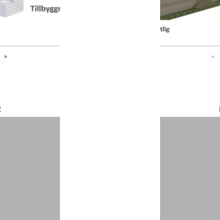
»
«
2