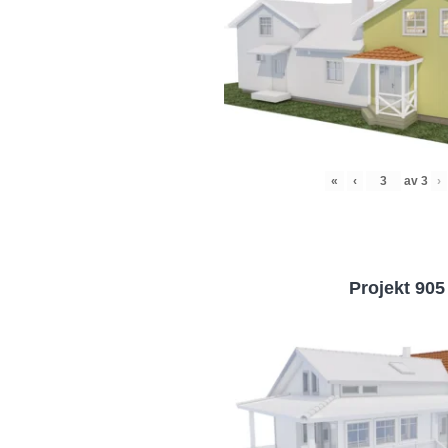
«
‹
av
3
›
Projekt 905