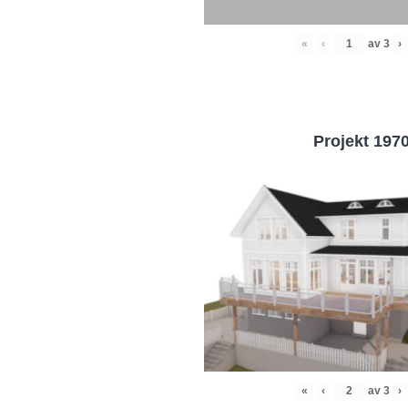
«
‹
av
3
›
Projekt 197
«
‹
av
3
›