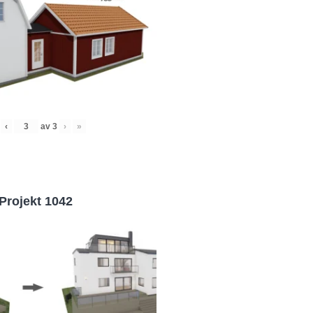
‹
av
3
›
»
Projekt 1042