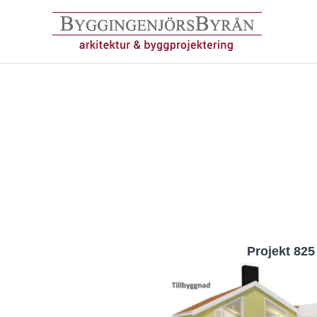
Hoppa
till
innehåll
Projekt 825