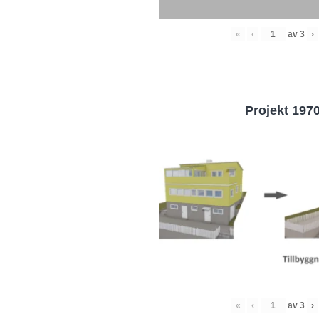
«
‹
av
3
›
Projekt 197
«
‹
av
3
›