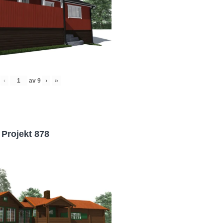
‹
av
9
›
»
Projekt 878