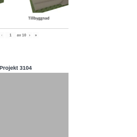
‹
av
10
›
»
Projekt 3104