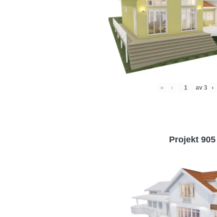
«
‹
av
3
›
Projekt 905