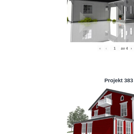
«
‹
av
4
›
Projekt 383