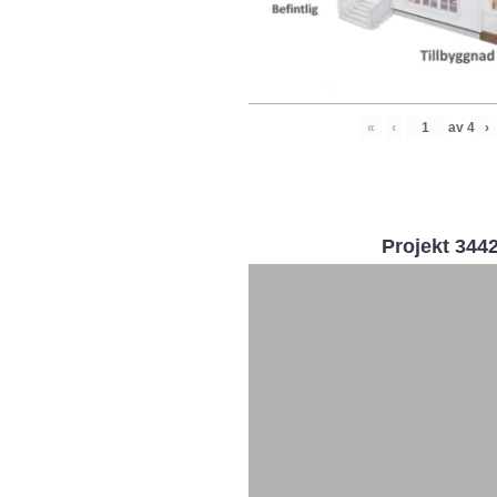
«
‹
av
4
›
Projekt 344