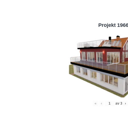
Projekt 196
«
‹
av
3
›