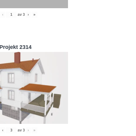
‹
av
3
›
»
Projekt 2314
‹
av
3
›
»