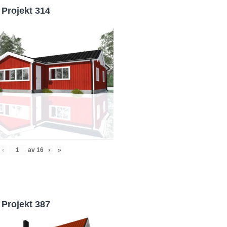
Projekt 314
‹
av
16
›
»
Projekt 387