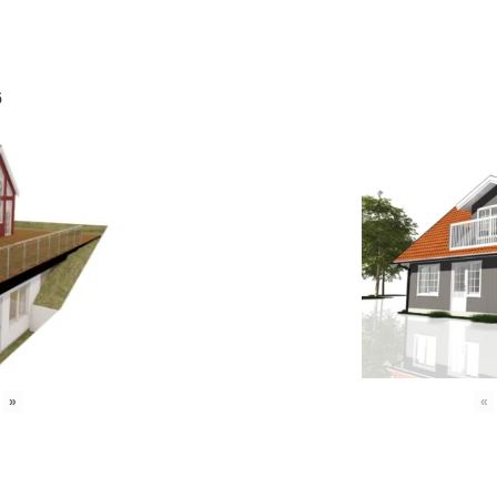
6
»
«