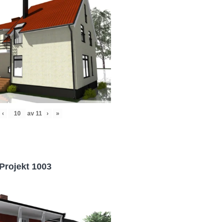
‹
av
11
›
»
Projekt 1003