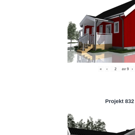
«
‹
av
9
›
Projekt 832