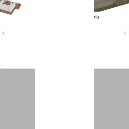
»
«
2