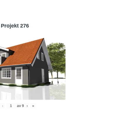
Projekt 276
‹
av
9
›
»