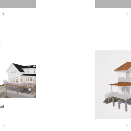
»
«
0
»
«