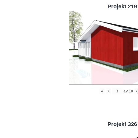
Projekt 219
«
‹
av
10
›
Projekt 326