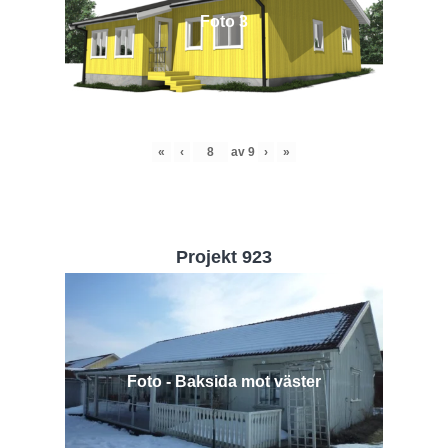
Foto 3
«
‹
av
9
›
»
Projekt 923
Foto - Baksida mot väster