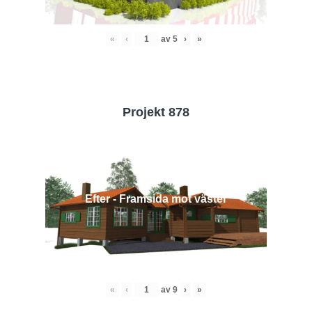
«
‹
av
5
›
»
Projekt 878
Efter - Framsida mot väster
«
‹
av
9
›
»