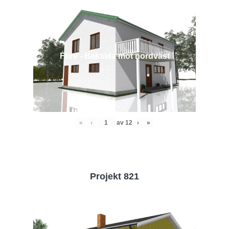
Före - Baksida mot nordväst
«
‹
av
12
›
»
Projekt 821