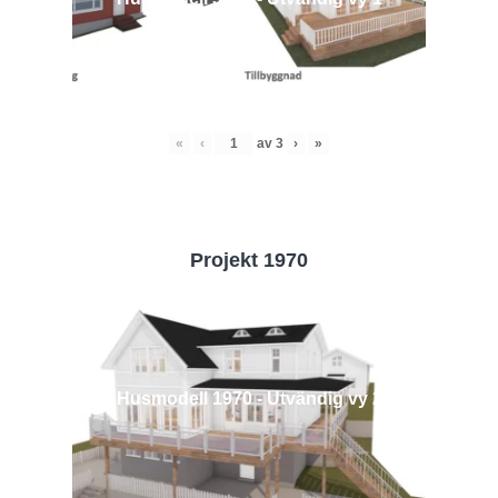
«
‹
av
3
›
»
Projekt 1970
Husmodell 1970 - Utvändig vy 2