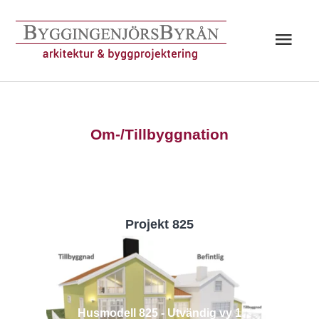
Hoppa
till
Huv
innehåll
Om-/Tillbyggnation
Projekt 825
Husmodell 825 - Utvändig vy 1