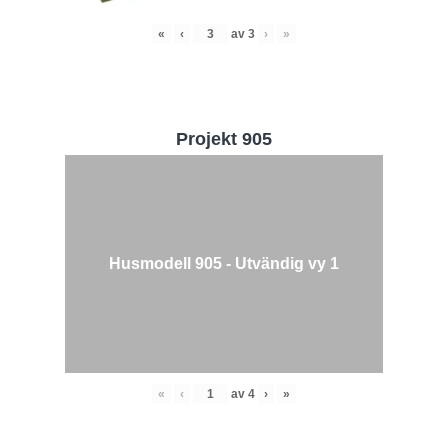
«
‹
av
3
›
»
Projekt 905
Husmodell 905 - Utvändig vy 1
«
‹
av
4
›
»