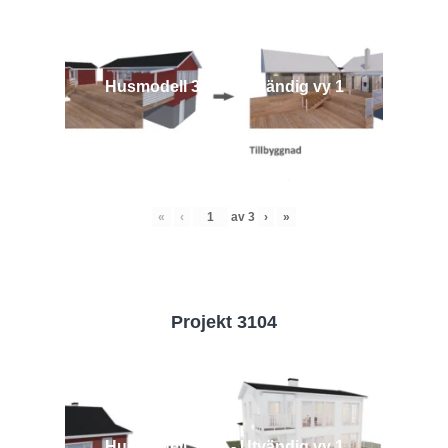
Husmodell 3442 - Utvändig vy 1
«
‹
av
3
›
»
Projekt 3104
Husmodell 3104 - Utvändig vy 1