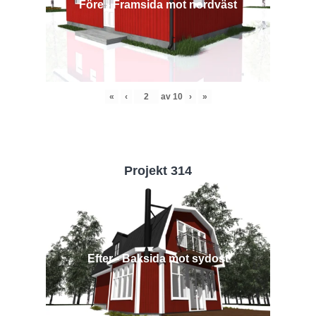
Före - Framsida mot nordväst
«
‹
av
10
›
»
Projekt 314
Efter - Baksida mot sydost