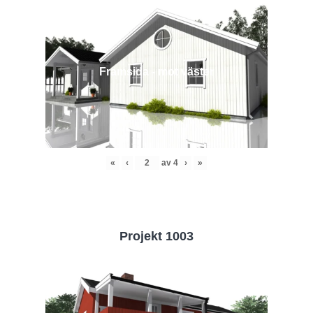
Framsida - mot väster
«
‹
av
4
›
»
Projekt 1003