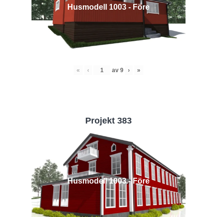
Husmodell 1003 - Före
«
‹
av
9
›
»
Projekt 383
Husmodell 1003 - Före