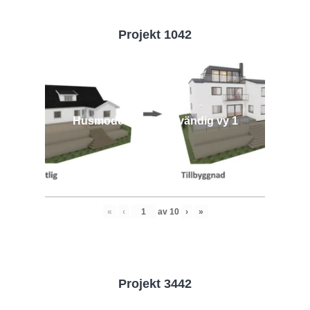
Projekt 1042
Husmodell 1042 - Utvändig vy 1
«
‹
av
10
›
»
Projekt 3442