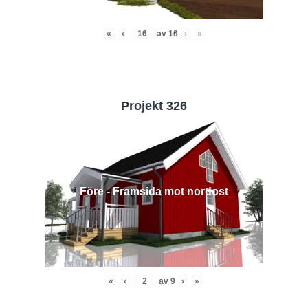
«
‹
av
16
›
»
Projekt 326
Före - Framsida mot nordost
«
‹
av
9
›
»