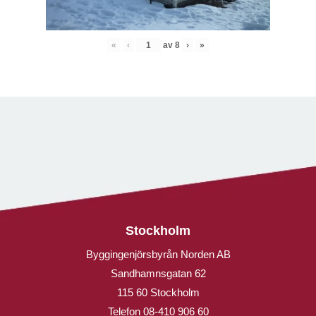
«
‹
av
8
›
»
Stockholm
Byggingenjörsbyrån Norden AB
Sandhamnsgatan 62
115 60 Stockholm
Telefon
08-410 906 60