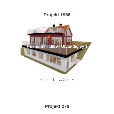
Projekt 1966
Husmodell 1966 - Utvändig vy 1
«
‹
av
3
›
»
Projekt 276