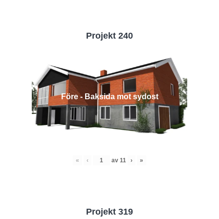
Projekt 240
Före - Baksida mot sydost
«
‹
av
11
›
»
Projekt 319