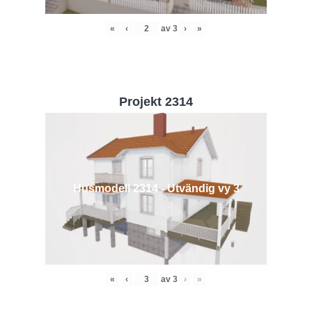
«
‹
av
3
›
»
Projekt 2314
Husmodell 2314 - Utvändig vy 3
«
‹
av
3
›
»