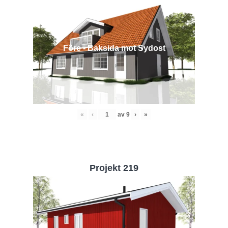
Före - Baksida mot Sydost
«
‹
av
9
›
»
Projekt 219