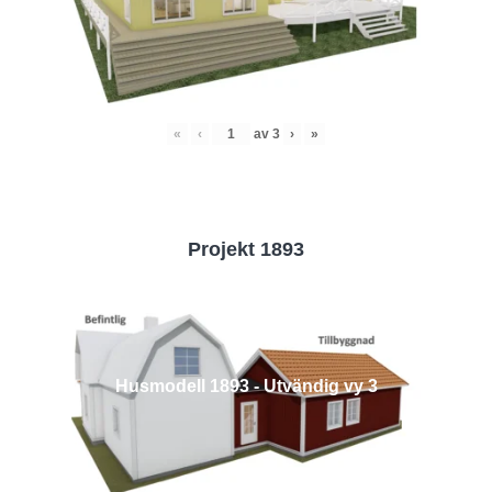
«
‹
av
3
›
»
Projekt 1893
Husmodell 1893 - Utvändig vy 3