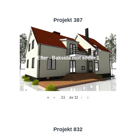
Projekt 387
Efter - Baksida mot söder 1
«
‹
av
11
›
»
Projekt 832