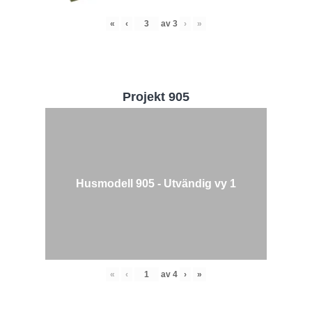
«
‹
av
3
›
»
Projekt 905
Husmodell 905 - Utvändig vy 1
«
‹
av
4
›
»