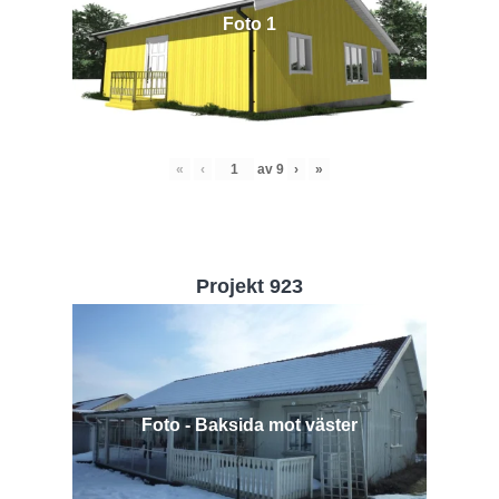
Foto 1
«
‹
av
9
›
»
Projekt 923
Foto - Baksida mot väster