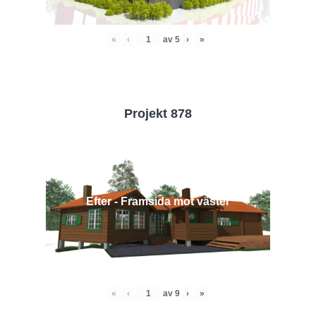
«
‹
av
5
›
»
Projekt 878
Efter - Framsida mot väster
«
‹
av
9
›
»