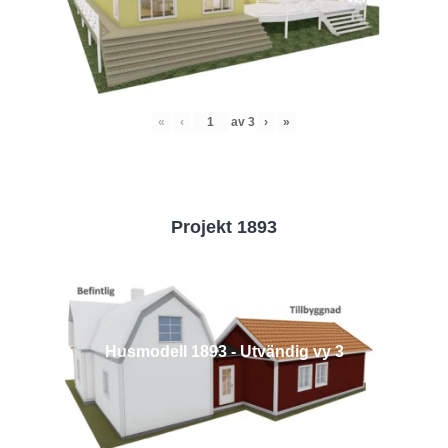
«
‹
av
3
›
»
Projekt 1893
Husmodell 1893 - Utvändig vy 3