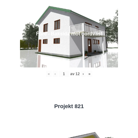
Före - Baksida mot nordväst
«
‹
av
12
›
»
Projekt 821