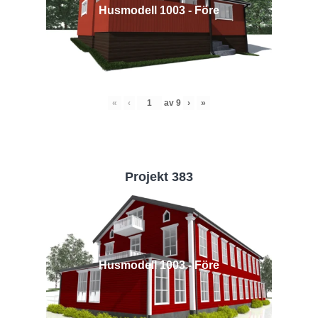
Husmodell 1003 - Före
«
‹
av
9
›
»
Projekt 383
Husmodell 1003 - Före