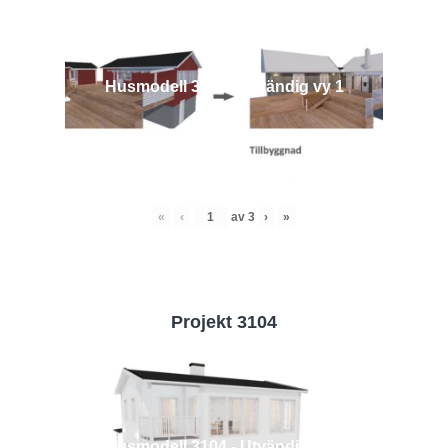
Husmodell 3442 - Utvändig vy 1
«
‹
av
3
›
»
Projekt 3104
Husmodell 3104 - Utvändig vy 2