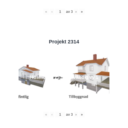
«
‹
av
3
›
»
Projekt 2314
Husmodell 2314 - Utvändig vy 1
«
‹
av
3
›
»