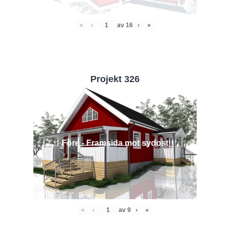
«
‹
av
16
›
»
Projekt 326
Före - Framsida mot sydost
«
‹
av
9
›
»