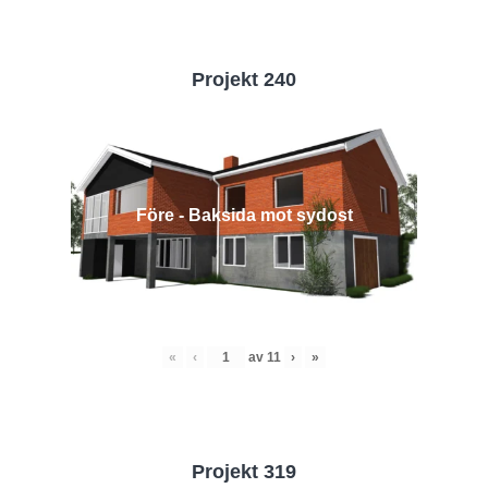
Projekt 240
Före - Baksida mot sydost
«
‹
av
11
›
»
Projekt 319