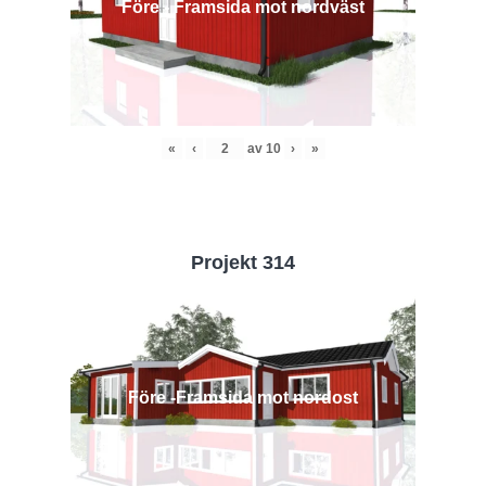
Före - Framsida mot nordväst
«
‹
av
10
›
»
Projekt 314
Före -Framsida mot nordost