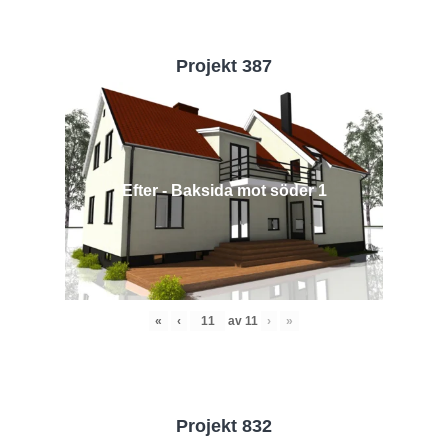
Projekt 387
Efter - Baksida mot söder 1
«
‹
av
11
›
»
Projekt 832