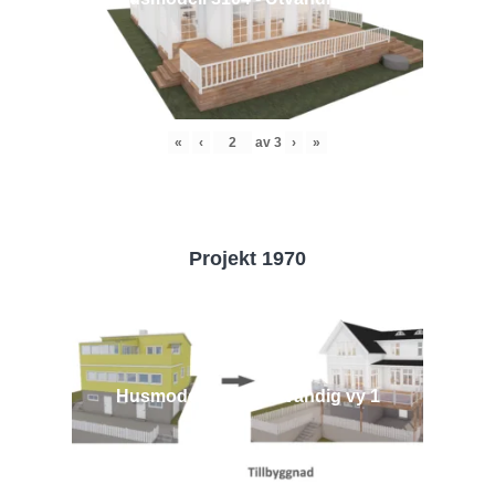
«
‹
av
3
›
»
Projekt 1970
Husmodell 1970 - Utvändig vy 1