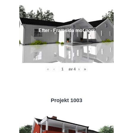
Efter - Framsida mot norr
«
‹
av
4
›
»
Projekt 1003