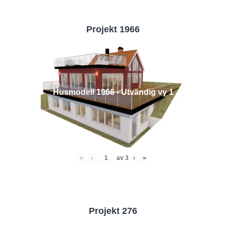
Projekt 1966
Husmodell 1966 - Utvändig vy 1
«
‹
av
3
›
»
Projekt 276