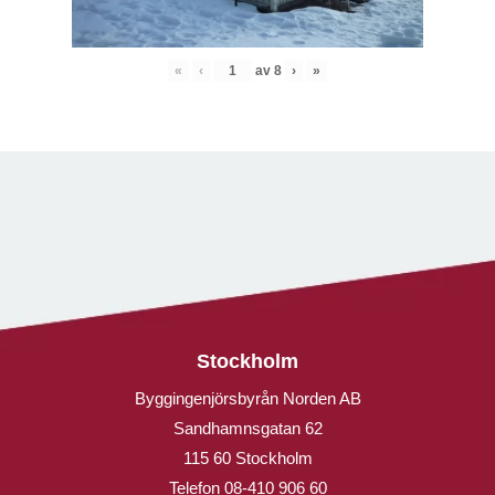
«
‹
av
8
›
»
Stockholm
Byggingenjörsbyrån Norden AB
Sandhamnsgatan 62
115 60 Stockholm
Telefon
08-410 906 60