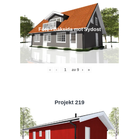
Före - Baksida mot Sydost
«
‹
av
9
›
»
Projekt 219