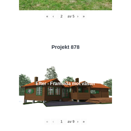
«
‹
av
5
›
»
Projekt 878
Efter - Framsida mot väster
«
‹
av
9
›
»