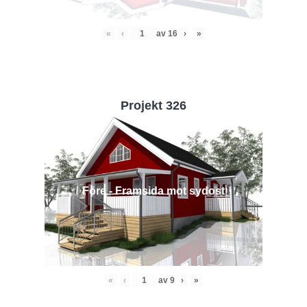
«
‹
av
16
›
»
Projekt 326
Före - Framsida mot sydost
«
‹
av
9
›
»