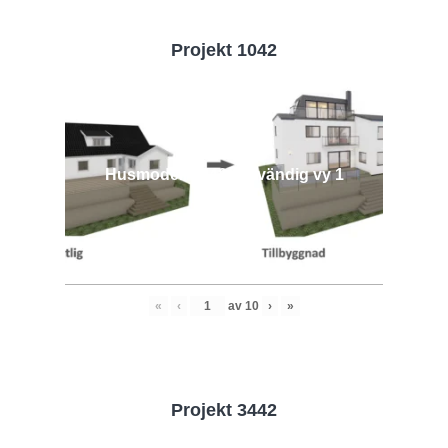
Projekt 1042
Husmodell 1042 - Utvändig vy 1
«
‹
av
10
›
»
Projekt 3442