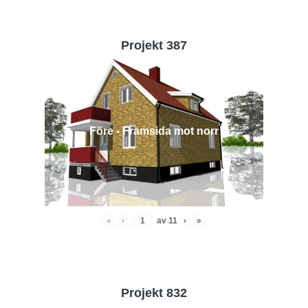
Projekt 387
Före - Framsida mot norr
«
‹
av
11
›
»
Projekt 832