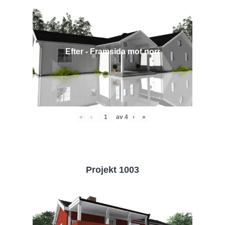
Efter - Framsida mot norr
«
‹
av
4
›
»
Projekt 1003