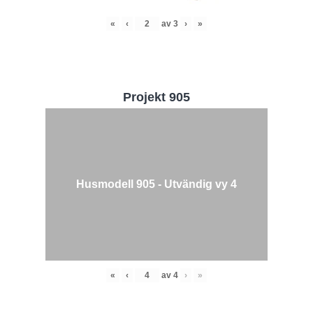
«
‹
av
3
›
»
Projekt 905
Husmodell 905 - Utvändig vy 4
«
‹
av
4
›
»