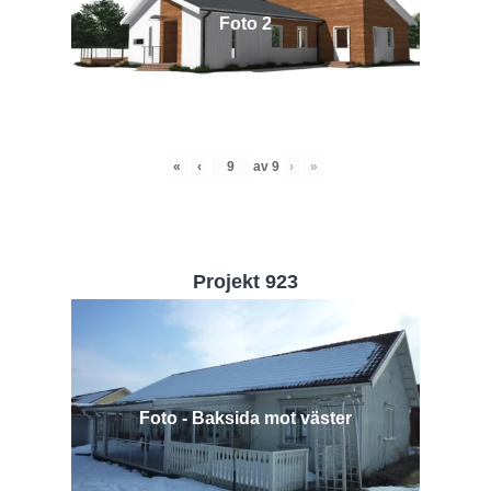
Foto 2
«
‹
av
9
›
»
Projekt 923
Foto - Baksida mot väster