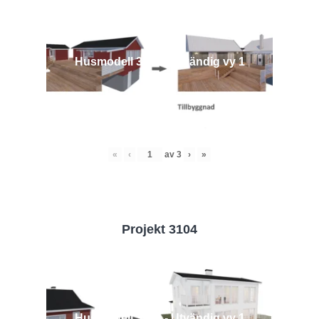
Husmodell 3442 - Utvändig vy 1
«
‹
av
3
›
»
Projekt 3104
Husmodell 3104 - Utvändig vy 1