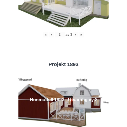
«
‹
av
3
›
»
Projekt 1893
Husmodell 1893 - Utvändig vy 2