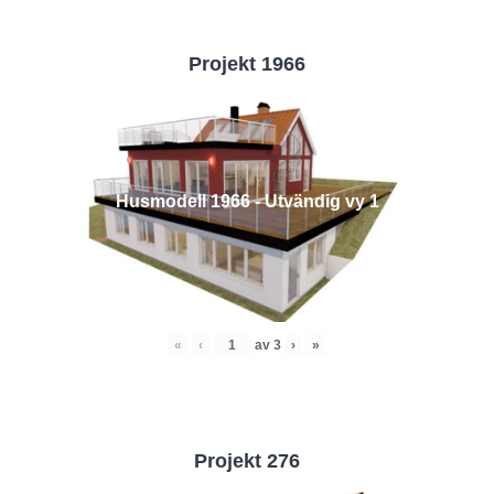
Projekt 1966
Husmodell 1966 - Utvändig vy 1
«
‹
av
3
›
»
Projekt 276