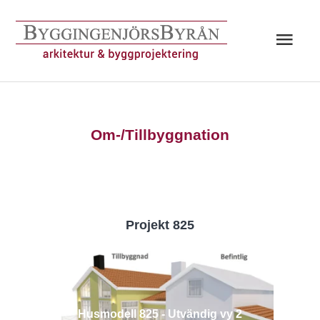
Hoppa
till
Huv
innehåll
Om-/Tillbyggnation
Projekt 825
Husmodell 825 - Utvändig vy 2