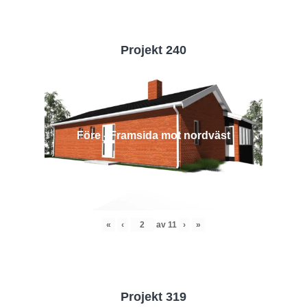
Projekt 240
Före - Framsida mot nordväst
«
‹
av
11
›
»
Projekt 319