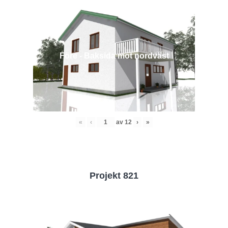
Före - Baksida mot nordväst
«
‹
av
12
›
»
Projekt 821