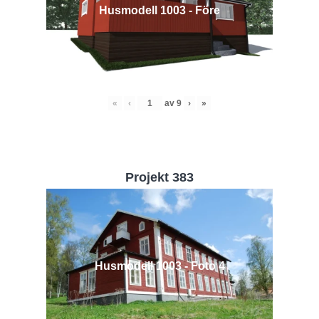
Husmodell 1003 - Före
«
‹
av
9
›
»
Projekt 383
Husmodell 1003 - Foto 4