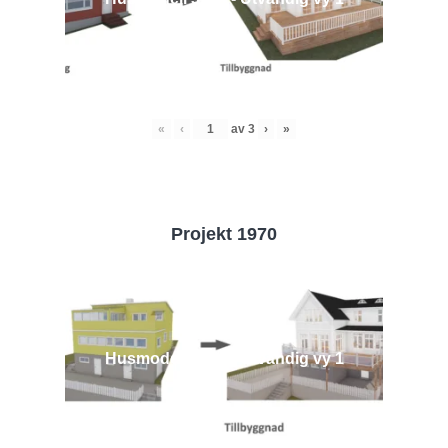
«
‹
av
3
›
»
Projekt 1970
Husmodell 1970 - Utvändig vy 1