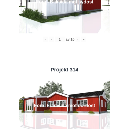
Före - Baksida mot sydost
«
‹
av
10
›
»
Projekt 314
Före -Framsida mot nordost