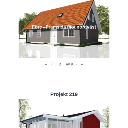
Före - Framsida mot nordväst
«
‹
av
9
›
»
Projekt 219