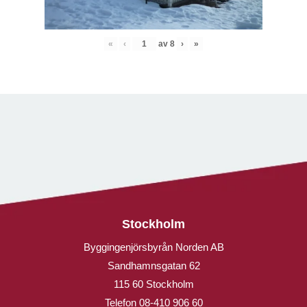
«
‹
av
8
›
»
Stockholm
Byggingenjörsbyrån Norden AB
Sandhamnsgatan 62
115 60 Stockholm
Telefon
08-410 906 60