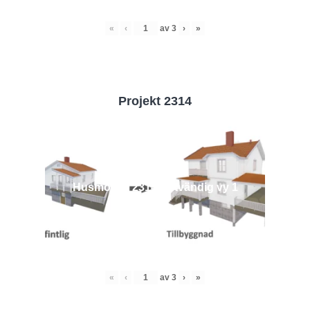
«
‹
av
3
›
»
Projekt 2314
Husmodell 2314 - Utvändig vy 1
«
‹
av
3
›
»