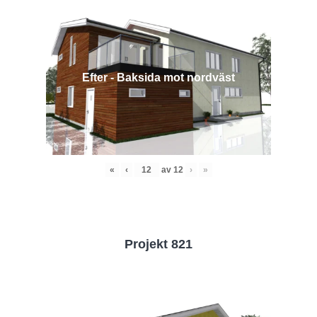
Efter - Baksida mot nordväst
«
‹
av
12
›
»
Projekt 821