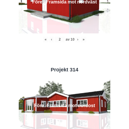
Före - Framsida mot nordväst
«
‹
av
10
›
»
Projekt 314
Före -Framsida mot nordost