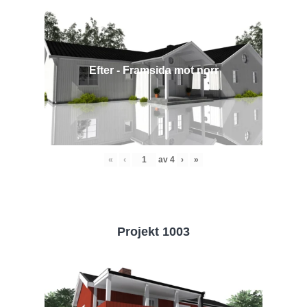
Efter - Framsida mot norr
«
‹
av
4
›
»
Projekt 1003