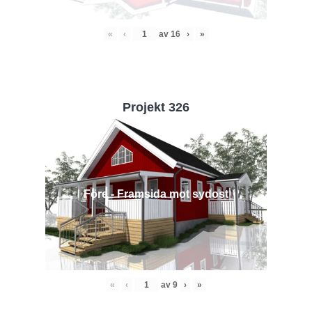
«
‹
av
16
›
»
Projekt 326
Före - Framsida mot sydost
«
‹
av
9
›
»