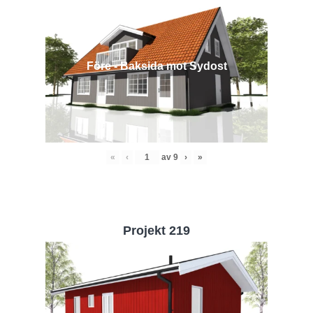
Före - Baksida mot Sydost
«
‹
av
9
›
»
Projekt 219