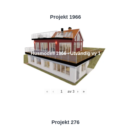
Projekt 1966
Husmodell 1966 - Utvändig vy 1
«
‹
av
3
›
»
Projekt 276