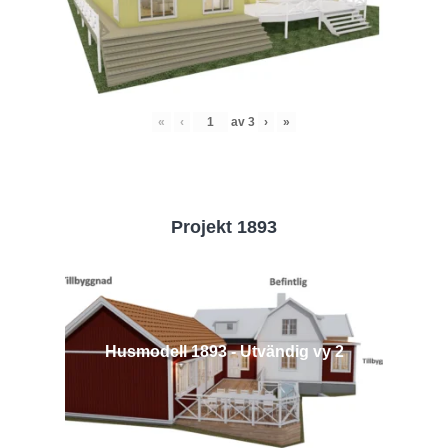
«
‹
av
3
›
»
Projekt 1893
Husmodell 1893 - Utvändig vy 2