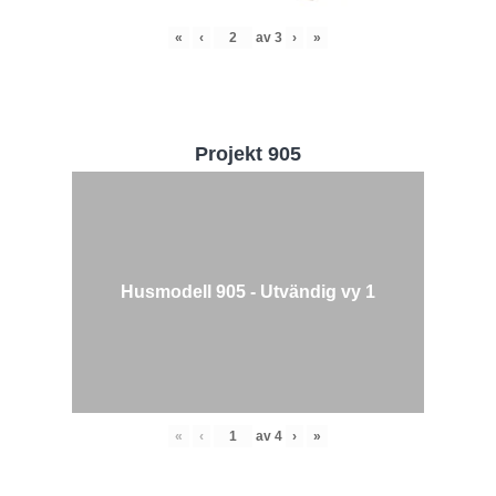
«
‹
av
3
›
»
Projekt 905
Husmodell 905 - Utvändig vy 1
«
‹
av
4
›
»