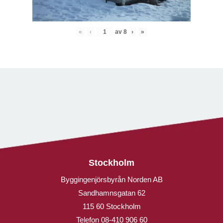
«
‹
av
8
›
»
Stockholm
Byggingenjörsbyrån Norden AB
Sandhamnsgatan 62
115 60 Stockholm
Telefon
08-410 906 60