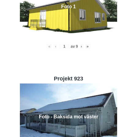
Foto 1
«
‹
av
9
›
»
Projekt 923
Foto - Baksida mot väster