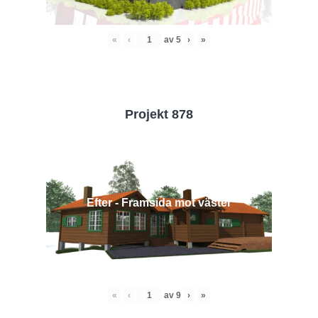
«
‹
av
5
›
»
Projekt 878
Efter - Framsida mot väster
«
‹
av
9
›
»