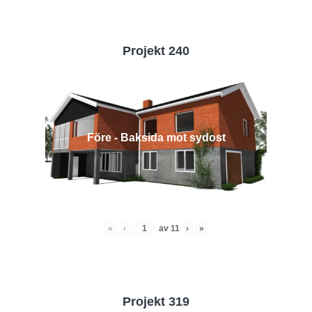
Projekt 240
Före - Baksida mot sydost
«
‹
av
11
›
»
Projekt 319