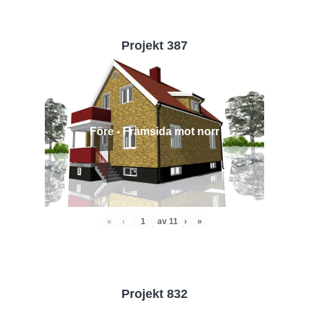
Projekt 387
Före - Framsida mot norr
«
‹
av
11
›
»
Projekt 832