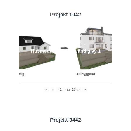
Projekt 1042
Husmodell 1042 - Utvändig vy 1
«
‹
av
10
›
»
Projekt 3442