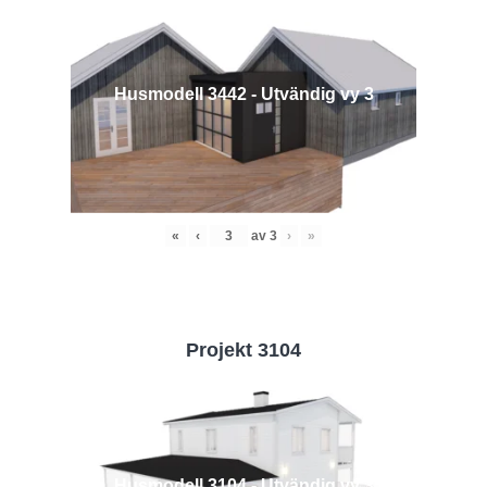
Husmodell 3442 - Utvändig vy 3
«
‹
av
3
›
»
Projekt 3104
Husmodell 3104 - Utvändig vy 3