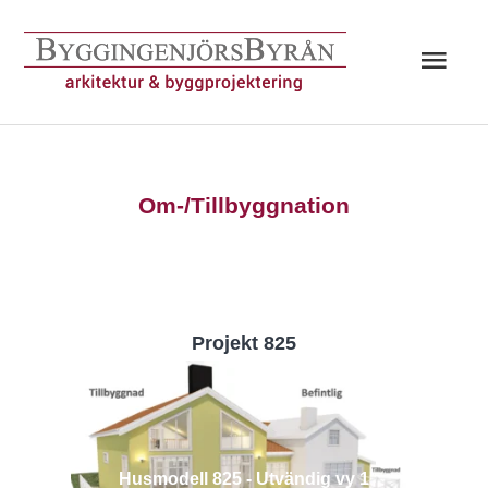
Hoppa
till
Huv
innehåll
Om-/Tillbyggnation
Projekt 825
Husmodell 825 - Utvändig vy 1