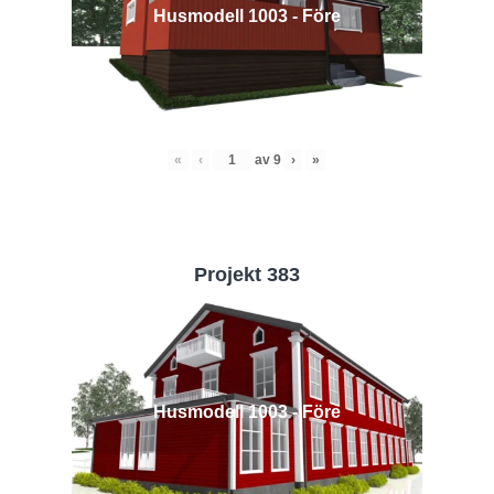
Husmodell 1003 - Före
«
‹
av
9
›
»
Projekt 383
Husmodell 1003 - Före