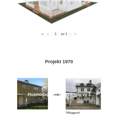
«
‹
av
3
›
»
Projekt 1970
Husmodell 1970 - Utvändig vy 3