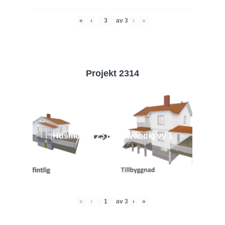
«
‹
av
3
›
»
Projekt 2314
Husmodell 2314 - Utvändig vy 1
«
‹
av
3
›
»