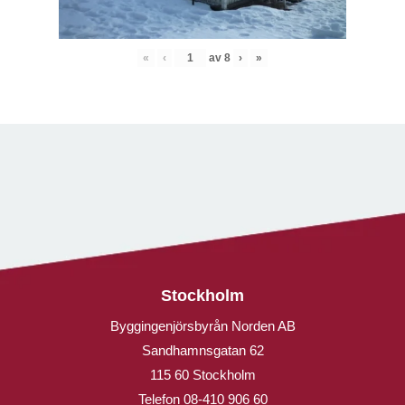
«
‹
av
8
›
»
Stockholm
Byggingenjörsbyrån Norden AB
Sandhamnsgatan 62
115 60 Stockholm
Telefon
08-410 906 60