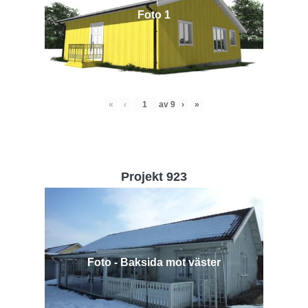
Foto 1
«
‹
av
9
›
»
Projekt 923
Foto - Baksida mot väster