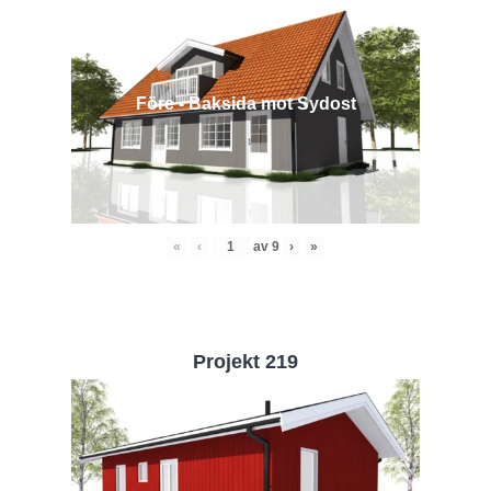
Före - Baksida mot Sydost
«
‹
av
9
›
»
Projekt 219