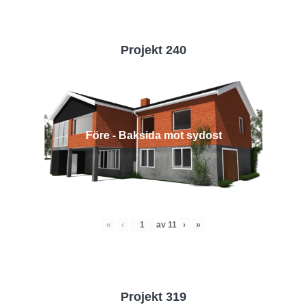
Projekt 240
Före - Baksida mot sydost
«
‹
av
11
›
»
Projekt 319