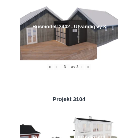
Husmodell 3442 - Utvändig vy 3
«
‹
av
3
›
»
Projekt 3104
Husmodell 3104 - Utvändig vy 1