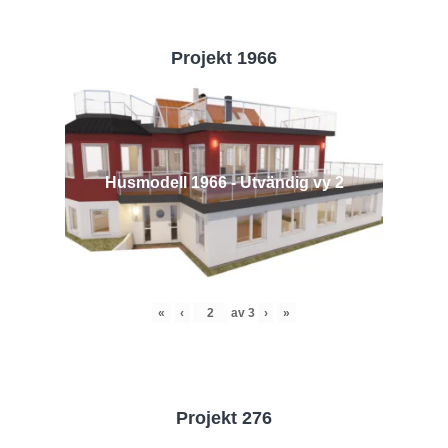
Projekt 1966
Husmodell 1966 - Utvändig vy 2
«
‹
av
3
›
»
Projekt 276