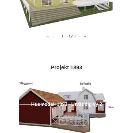
«
‹
av
3
›
»
Projekt 1893
Husmodell 1893 - Utvändig vy 2