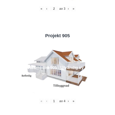
«
‹
av
3
›
»
Projekt 905
Husmodell 905 - Utvändig vy 1
«
‹
av
4
›
»