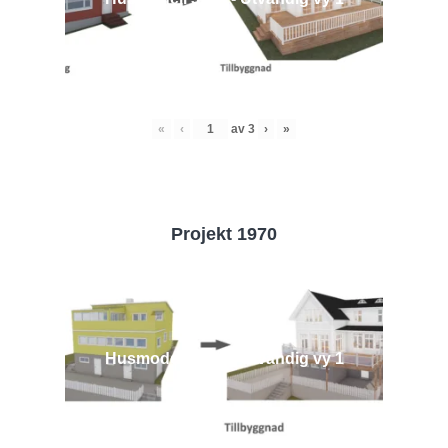
«
‹
av
3
›
»
Projekt 1970
Husmodell 1970 - Utvändig vy 1