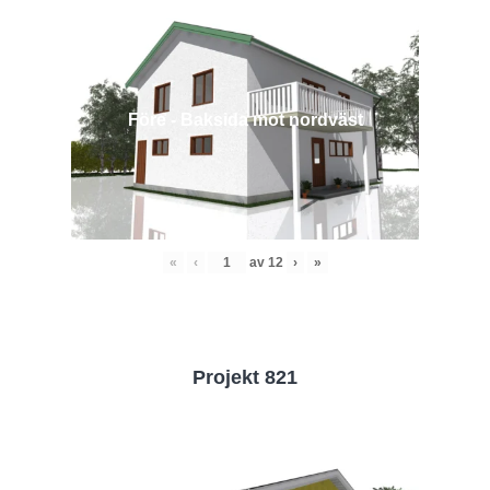
Före - Baksida mot nordväst
«
‹
av
12
›
»
Projekt 821