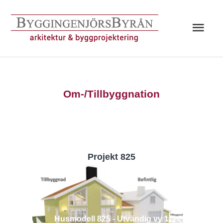
Hoppa
till
Huv
innehåll
Om-/Tillbyggnation
Projekt 825
Husmodell 825 - Utvändig vy 1