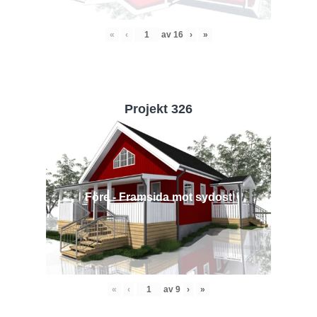
«
‹
av
16
›
»
Projekt 326
Före - Framsida mot sydost
«
‹
av
9
›
»