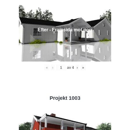
Efter - Framsida mot norr
«
‹
av
4
›
»
Projekt 1003