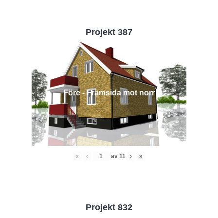
Projekt 387
Före - Framsida mot norr
«
‹
av
11
›
»
Projekt 832