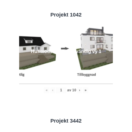
Projekt 1042
Husmodell 1042 - Utvändig vy 1
«
‹
av
10
›
»
Projekt 3442