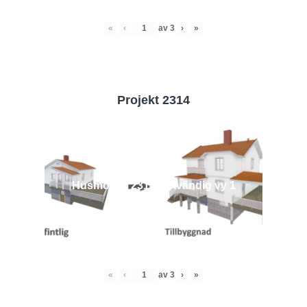
«
‹
av
3
›
»
Projekt 2314
Husmodell 2314 - Utvändig vy 1
«
‹
av
3
›
»