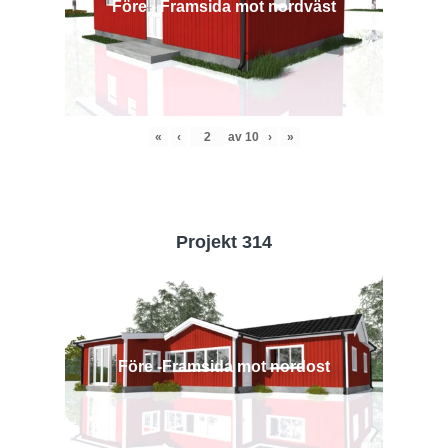
Före - Framsida mot nordväst
«
‹
av
10
›
»
Projekt 314
Före -Framsida mot nordost