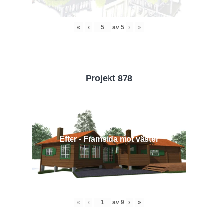
«
‹
av
5
›
»
Projekt 878
Efter - Framsida mot väster
«
‹
av
9
›
»