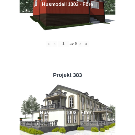
Husmodell 1003 - Före
«
‹
av
9
›
»
Projekt 383
Husmodell 1003 - Efter 1