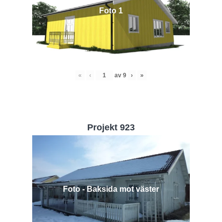
Foto 1
«
‹
av
9
›
»
Projekt 923
Foto - Baksida mot väster