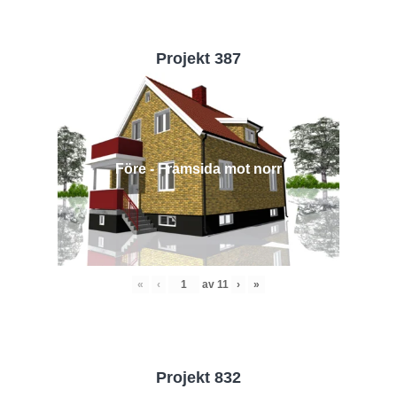
Projekt 387
Före - Framsida mot norr
«
‹
av
11
›
»
Projekt 832