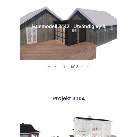
Husmodell 3442 - Utvändig vy 3
«
‹
av
3
›
»
Projekt 3104
Husmodell 3104 - Utvändig vy 1