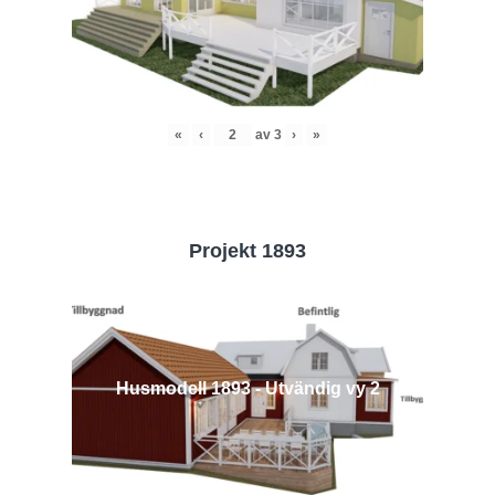
«
‹
av
3
›
»
Projekt 1893
Husmodell 1893 - Utvändig vy 2