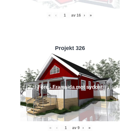
«
‹
av
16
›
»
Projekt 326
Före - Framsida mot sydost
«
‹
av
9
›
»