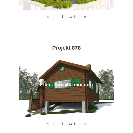
«
‹
av
5
›
»
Projekt 878
Efter - Baksida mot norr
«
‹
av
9
›
»