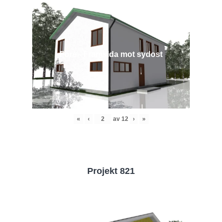
Före - Framsida mot sydost
«
‹
av
12
›
»
Projekt 821