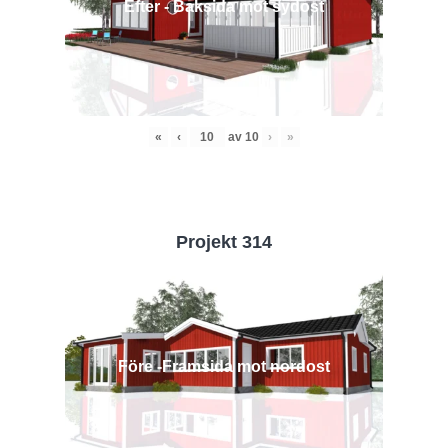
Efter - Baksida mot sydost
«
‹
av
10
›
»
Projekt 314
Före -Framsida mot nordost