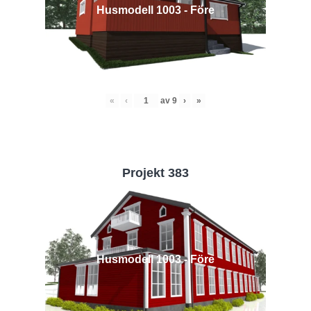
Husmodell 1003 - Före
«
‹
av
9
›
»
Projekt 383
Husmodell 1003 - Före