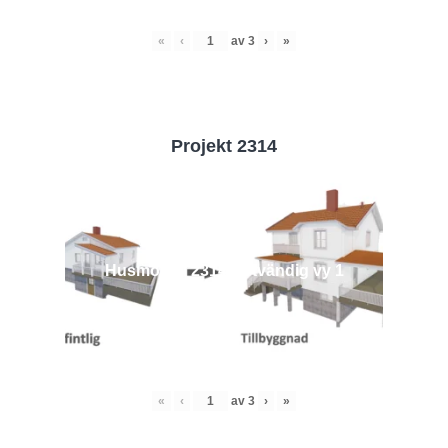
«
‹
av
3
›
»
Projekt 2314
Husmodell 2314 - Utvändig vy 1
«
‹
av
3
›
»