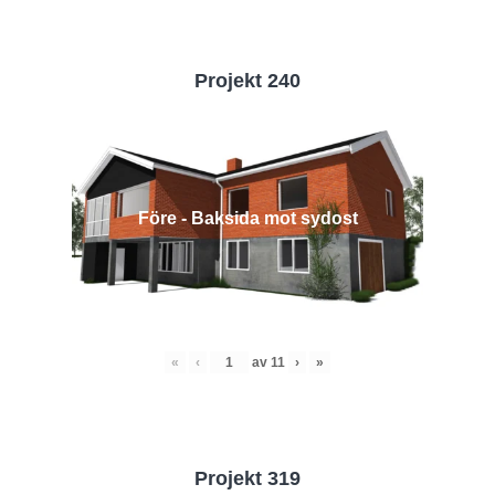
Projekt 240
Före - Baksida mot sydost
«
‹
av
11
›
»
Projekt 319