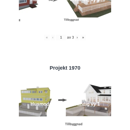
«
‹
av
3
›
»
Projekt 1970
Husmodell 1970 - Utvändig vy 1