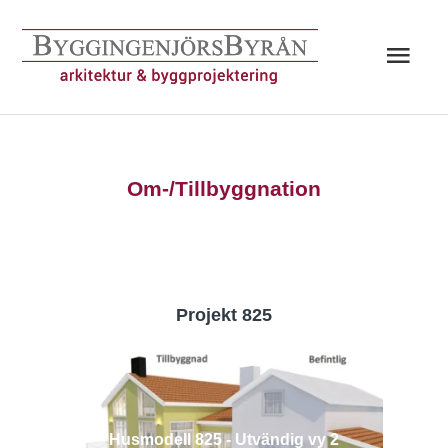
Hoppa
till
Huv
innehåll
Om-/Tillbyggnation
Projekt 825
Husmodell 825 - Utvändig vy 2