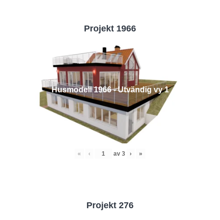
Projekt 1966
Husmodell 1966 - Utvändig vy 1
«
‹
av
3
›
»
Projekt 276