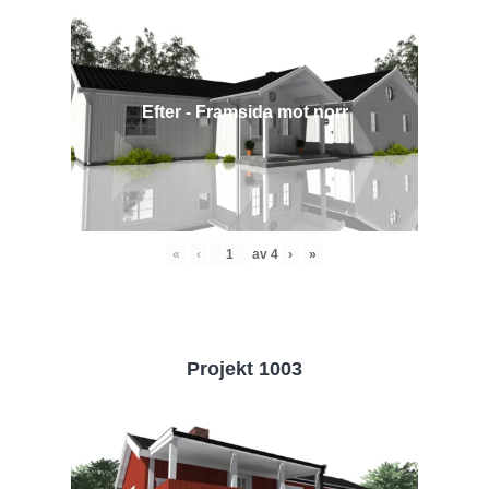
Efter - Framsida mot norr
«
‹
av
4
›
»
Projekt 1003