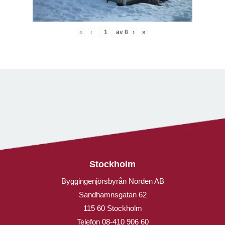
«
‹
av
8
›
»
Stockholm
Byggingenjörsbyrån Norden AB
Sandhamnsgatan 62
115 60 Stockholm
Telefon
08-410 906 60