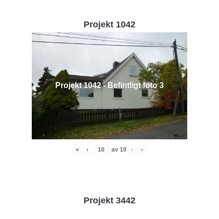
Projekt 1042
Projekt 1042 - Befintligt foto 3
«
‹
av
10
›
»
Projekt 3442