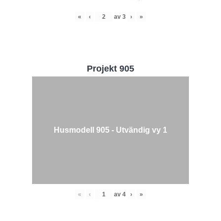
«
‹
av
3
›
»
Projekt 905
Husmodell 905 - Utvändig vy 1
«
‹
av
4
›
»