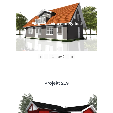
Före - Baksida mot Sydost
«
‹
av
9
›
»
Projekt 219