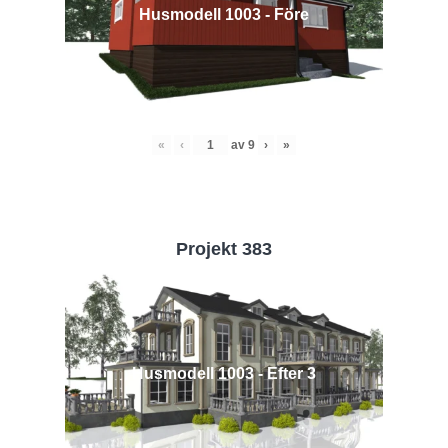
Husmodell 1003 - Före
«
‹
av
9
›
»
Projekt 383
Husmodell 1003 - Efter 3