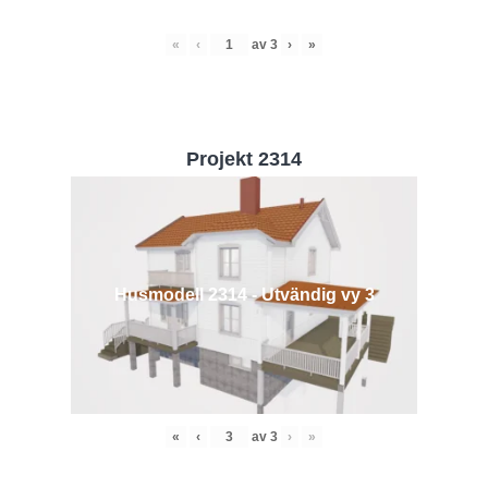
«
‹
av
3
›
»
Projekt 2314
Husmodell 2314 - Utvändig vy 3
«
‹
av
3
›
»