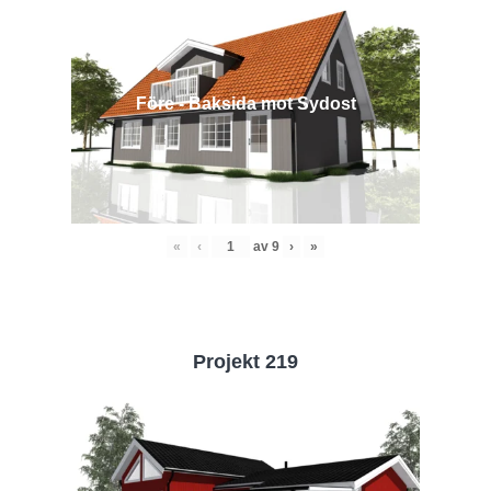
Före - Baksida mot Sydost
«
‹
av
9
›
»
Projekt 219