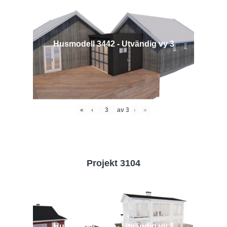
Husmodell 3442 - Utvändig vy 3
«
‹
av
3
›
»
Projekt 3104
Husmodell 3104 - Utvändig vy 1