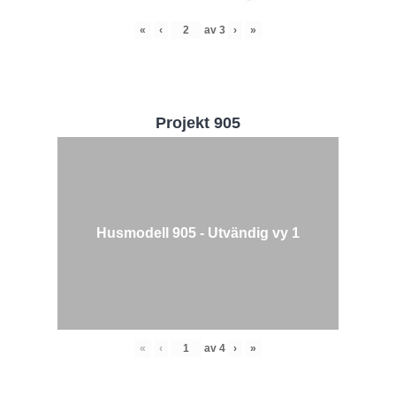
«
‹
av
3
›
»
Projekt 905
Husmodell 905 - Utvändig vy 1
«
‹
av
4
›
»