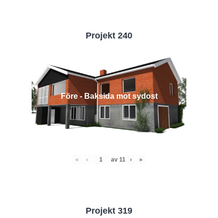
Projekt 240
Före - Baksida mot sydost
«
‹
av
11
›
»
Projekt 319