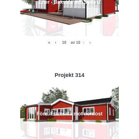
Efter - Baksida mot sydost
«
‹
av
10
›
»
Projekt 314
Före -Framsida mot nordost