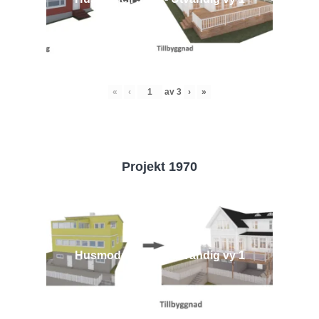
«
‹
av
3
›
»
Projekt 1970
Husmodell 1970 - Utvändig vy 1