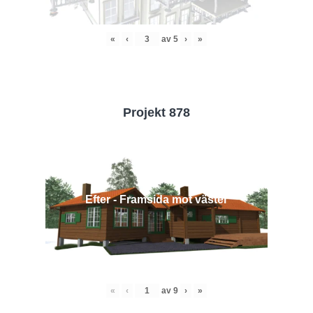
«
‹
av
5
›
»
Projekt 878
Efter - Framsida mot väster
«
‹
av
9
›
»