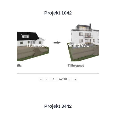
Projekt 1042
Husmodell 1042 - Utvändig vy 1
«
‹
av
10
›
»
Projekt 3442