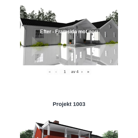
Efter - Framsida mot norr
«
‹
av
4
›
»
Projekt 1003