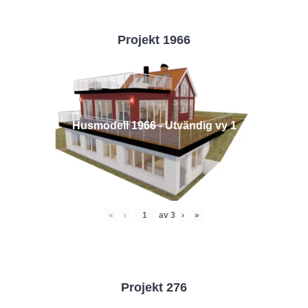
Projekt 1966
Husmodell 1966 - Utvändig vy 1
«
‹
av
3
›
»
Projekt 276