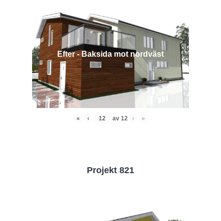
Efter - Baksida mot nordväst
«
‹
av
12
›
»
Projekt 821