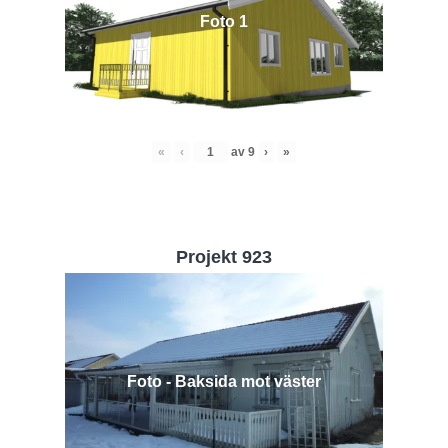
Foto 1
«
‹
av
9
›
»
Projekt 923
Foto - Baksida mot väster