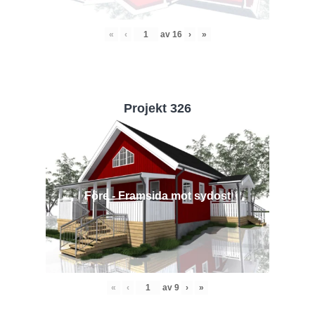
«
‹
av
16
›
»
Projekt 326
Före - Framsida mot sydost
«
‹
av
9
›
»