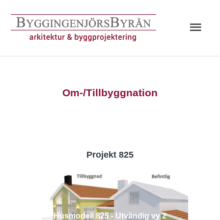
Hoppa
till
Huv
innehåll
Om-/Tillbyggnation
Projekt 825
Husmodell 825 - Utvändig vy 2