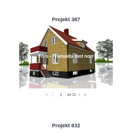
Projekt 387
Före - Framsida mot norr
«
‹
av
11
›
»
Projekt 832