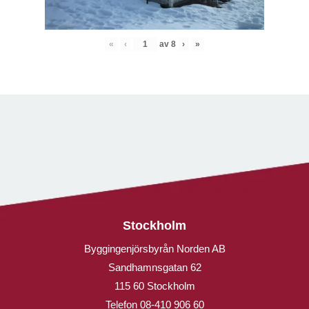
«
‹
av
8
›
»
Stockholm
Byggingenjörsbyrån Norden AB
Sandhamnsgatan 62
115 60 Stockholm
Telefon
08-410 906 60