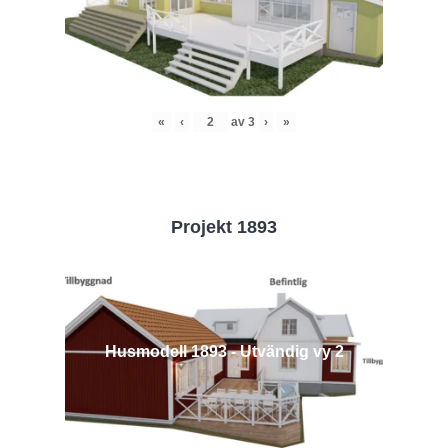
«
‹
av
3
›
»
Projekt 1893
Husmodell 1893 - Utvändig vy 2