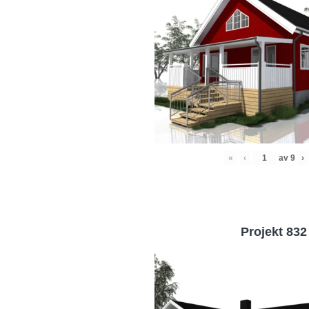
«
‹
av
9
›
Projekt 832