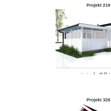
Projekt 219
«
‹
av
10
›
Projekt 326