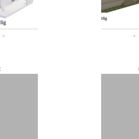
»
«
2