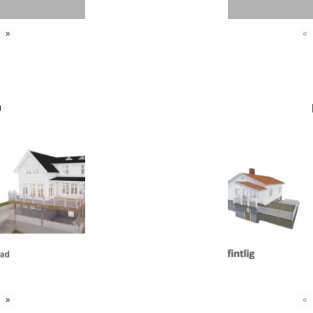
»
«
0
»
«