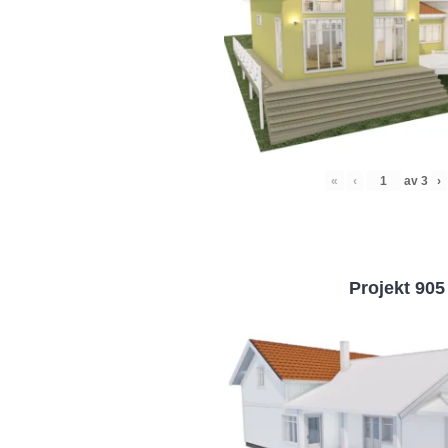
«
‹
av
3
›
Projekt 905