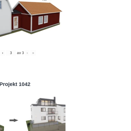
‹
av
3
›
»
Projekt 1042