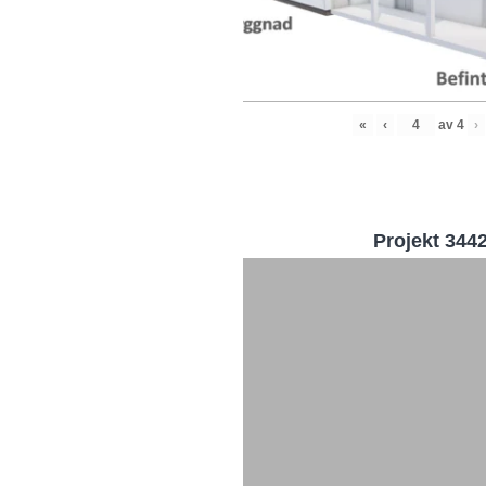
«
‹
av
4
›
Projekt 344