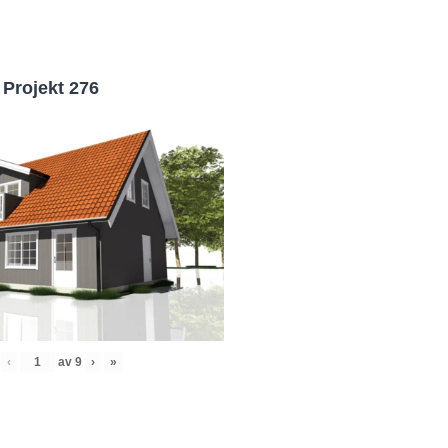
Projekt 276
‹
av
9
›
»