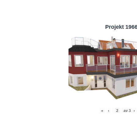
Projekt 196
«
‹
av
3
›