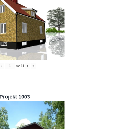
‹
av
11
›
»
Projekt 1003