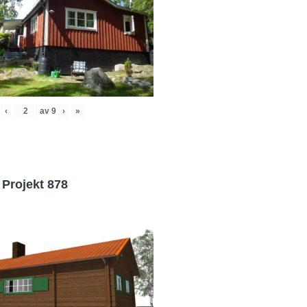
‹
av
9
›
»
Projekt 878