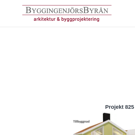
Hoppa
till
innehåll
Projekt 825