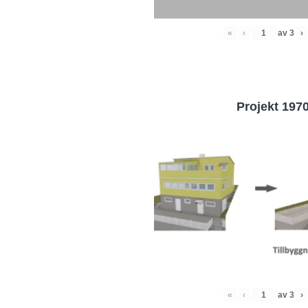
«
‹
av
3
›
Projekt 197
«
‹
av
3
›