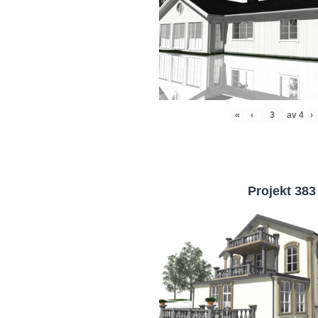
«
‹
av
4
›
Projekt 383