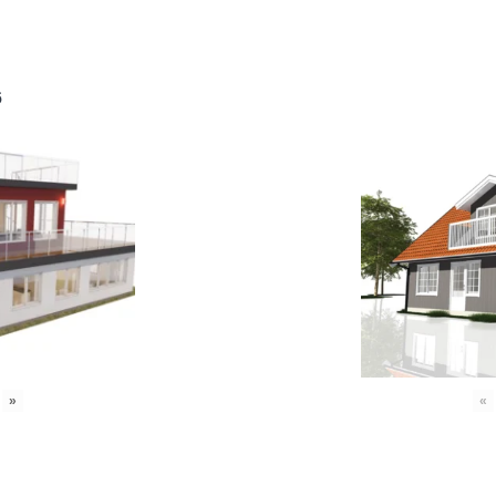
6
»
«