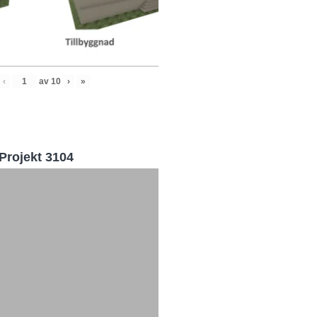
‹
av
10
›
»
Projekt 3104