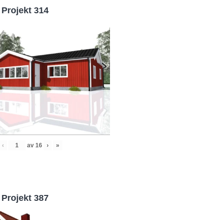
Projekt 314
‹
av
16
›
»
Projekt 387