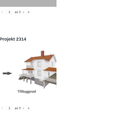
‹
av
3
›
»
Projekt 2314
‹
av
3
›
»