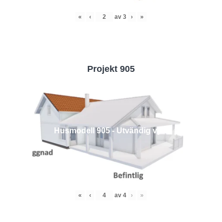
«
‹
av
3
›
»
Projekt 905
Husmodell 905 - Utvändig vy 4
«
‹
av
4
›
»