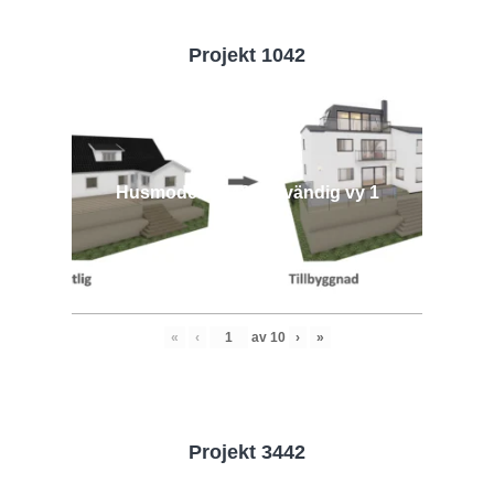
Projekt 1042
Husmodell 1042 - Utvändig vy 1
«
‹
av
10
›
»
Projekt 3442