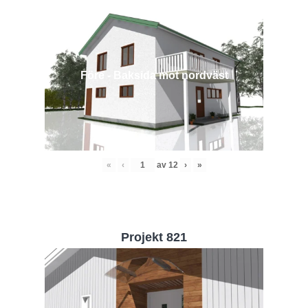
Före - Baksida mot nordväst
«
‹
av
12
›
»
Projekt 821