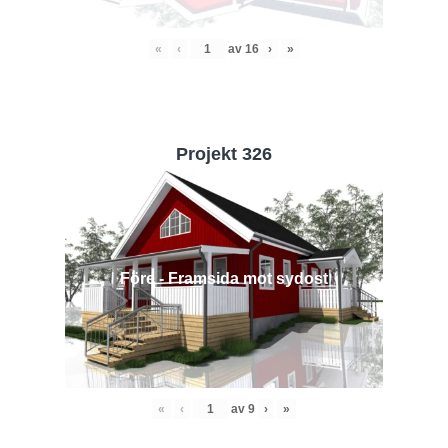
«
‹
av
16
›
»
Projekt 326
Före - Framsida mot sydost
«
‹
av
9
›
»