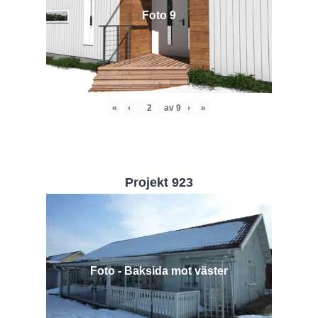
Foto 9
«
‹
av
9
›
»
Projekt 923
Foto - Baksida mot väster