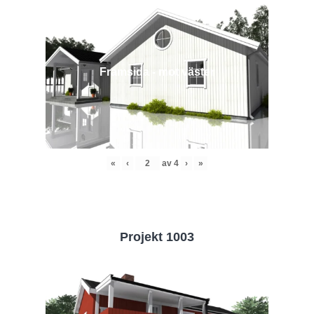
Framsida - mot väster
«
‹
av
4
›
»
Projekt 1003