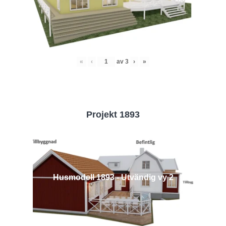
«
‹
av
3
›
»
Projekt 1893
Husmodell 1893 - Utvändig vy 2