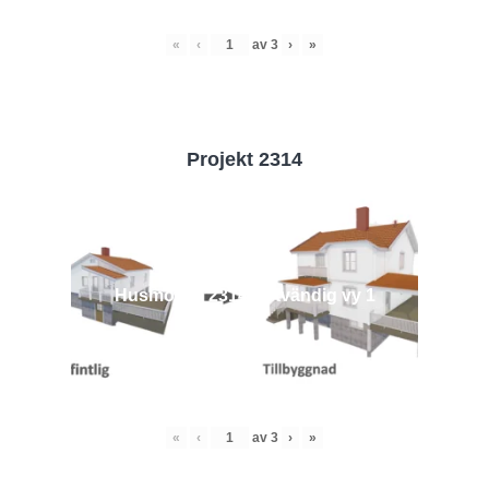
«
‹
av
3
›
»
Projekt 2314
Husmodell 2314 - Utvändig vy 1
«
‹
av
3
›
»