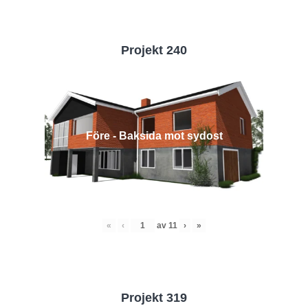
Projekt 240
Före - Baksida mot sydost
«
‹
av
11
›
»
Projekt 319