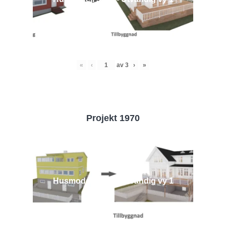
«
‹
av
3
›
»
Projekt 1970
Husmodell 1970 - Utvändig vy 1