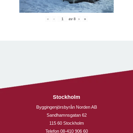
«
‹
av
8
›
»
Stockholm
Byggingenjörsbyrån Norden AB
Sandhamnsgatan 62
115 60 Stockholm
Telefon
08-410 906 60