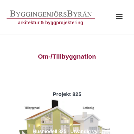
Hoppa
till
Huv
innehåll
Om-/Tillbyggnation
Projekt 825
Husmodell 825 - Utvändig vy 1