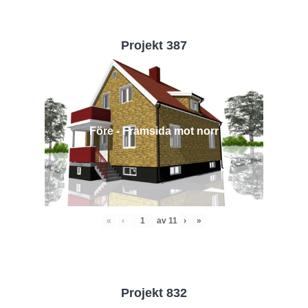
Projekt 387
Före - Framsida mot norr
«
‹
av
11
›
»
Projekt 832