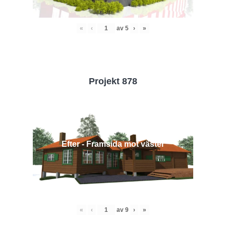
«
‹
av
5
›
»
Projekt 878
Efter - Framsida mot väster
«
‹
av
9
›
»