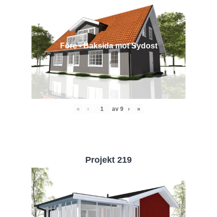
Före - Baksida mot Sydost
«
‹
av
9
›
»
Projekt 219