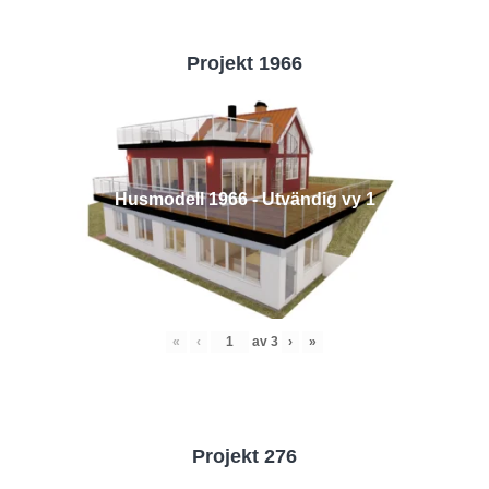
Projekt 1966
Husmodell 1966 - Utvändig vy 1
«
‹
av
3
›
»
Projekt 276