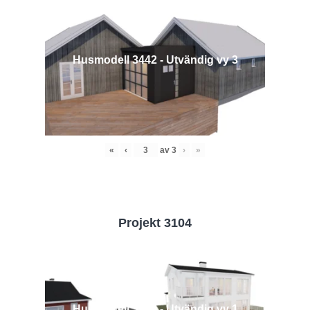
Husmodell 3442 - Utvändig vy 3
«
‹
av
3
›
»
Projekt 3104
Husmodell 3104 - Utvändig vy 1