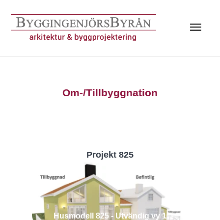
Hoppa
till
Huv
innehåll
Om-/Tillbyggnation
Projekt 825
Husmodell 825 - Utvändig vy 1