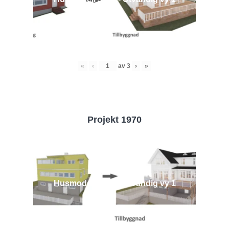
«
‹
av
3
›
»
Projekt 1970
Husmodell 1970 - Utvändig vy 1