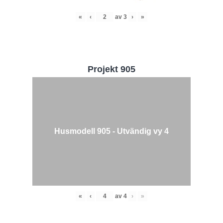
«
‹
av
3
›
»
Projekt 905
Husmodell 905 - Utvändig vy 4
«
‹
av
4
›
»