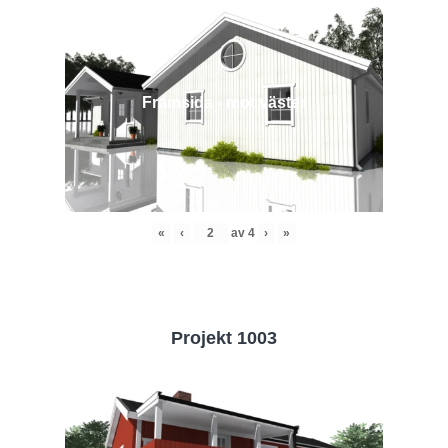
Framsida - mot väster
«
‹
av
4
›
»
Projekt 1003