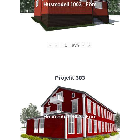
Husmodell 1003 - Före
«
‹
av
9
›
»
Projekt 383
Husmodell 1003 - Före