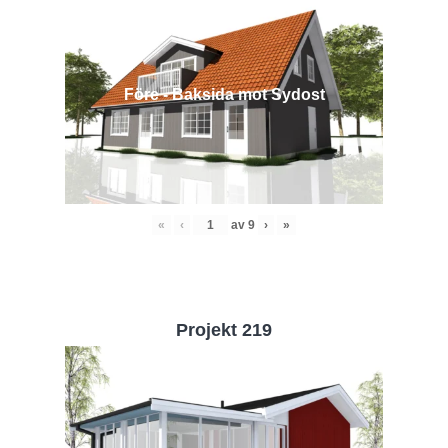
Före - Baksida mot Sydost
«
‹
av
9
›
»
Projekt 219