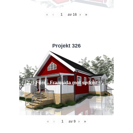
«
‹
av
16
›
»
Projekt 326
Före - Framsida mot sydost
«
‹
av
9
›
»