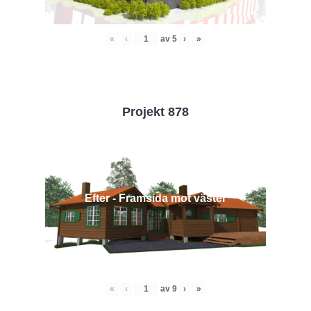
«
‹
av
5
›
»
Projekt 878
Efter - Framsida mot väster
«
‹
av
9
›
»