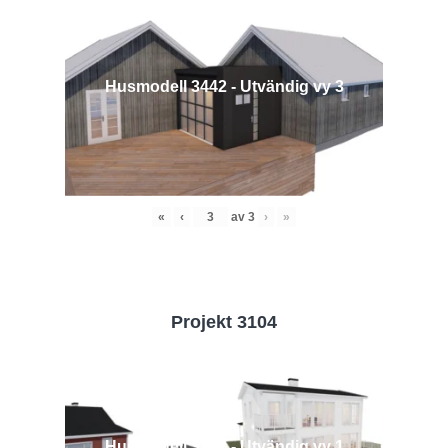
Husmodell 3442 - Utvändig vy 3
«
‹
av
3
›
»
Projekt 3104
Husmodell 3104 - Utvändig vy 1