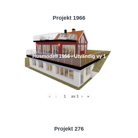
Projekt 1966
Husmodell 1966 - Utvändig vy 1
«
‹
av
3
›
»
Projekt 276