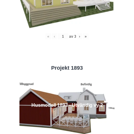
«
‹
av
3
›
»
Projekt 1893
Husmodell 1893 - Utvändig vy 2