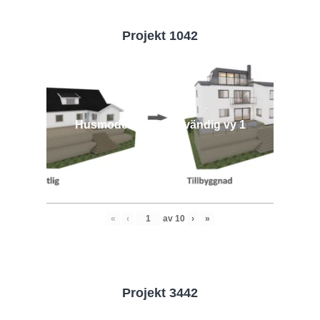
Projekt 1042
Husmodell 1042 - Utvändig vy 1
«
‹
av
10
›
»
Projekt 3442