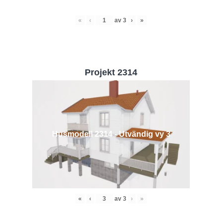
«
‹
av
3
›
»
Projekt 2314
Husmodell 2314 - Utvändig vy 3
«
‹
av
3
›
»