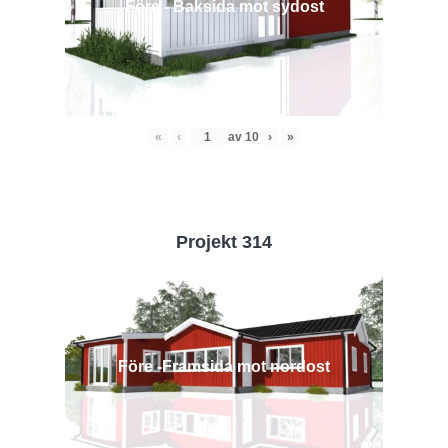
Före - Baksida mot sydost
«
‹
av
10
›
»
Projekt 314
Före -Framsida mot nordost