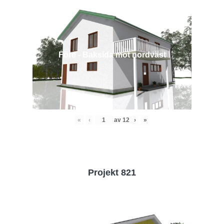
Före - Baksida mot nordväst
«
‹
av
12
›
»
Projekt 821