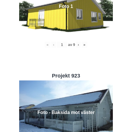
Foto 1
«
‹
av
9
›
»
Projekt 923
Foto - Baksida mot väster