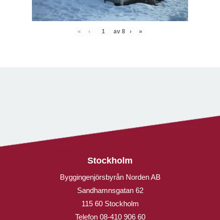
«
‹
av
8
›
»
Stockholm
Byggingenjörsbyrån Norden AB
Sandhamnsgatan 62
115 60 Stockholm
Telefon
08-410 906 60