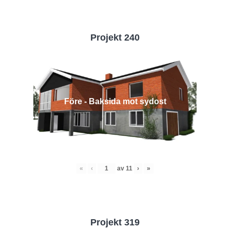
Projekt 240
Före - Baksida mot sydost
«
‹
av
11
›
»
Projekt 319