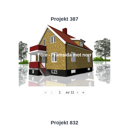
Projekt 387
Före - Framsida mot norr
«
‹
av
11
›
»
Projekt 832