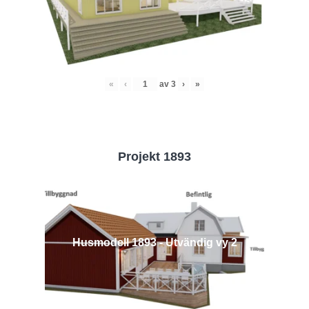
«
‹
av
3
›
»
Projekt 1893
Husmodell 1893 - Utvändig vy 2