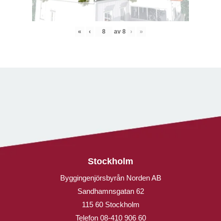
«
‹
av
8
›
»
Stockholm
Byggingenjörsbyrån Norden AB
Sandhamnsgatan 62
115 60 Stockholm
Telefon
08-410 906 60