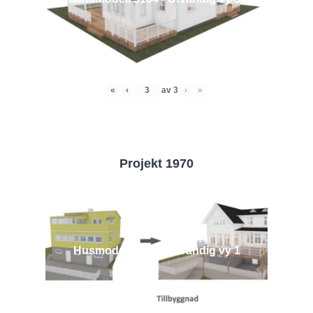
«
‹
av
3
›
»
Projekt 1970
Husmodell 1970 - Utvändig vy 1