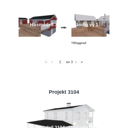
Husmodell 3442 - Utvändig vy 1
«
‹
av
3
›
»
Projekt 3104
Husmodell 3104 - Utvändig vy 3