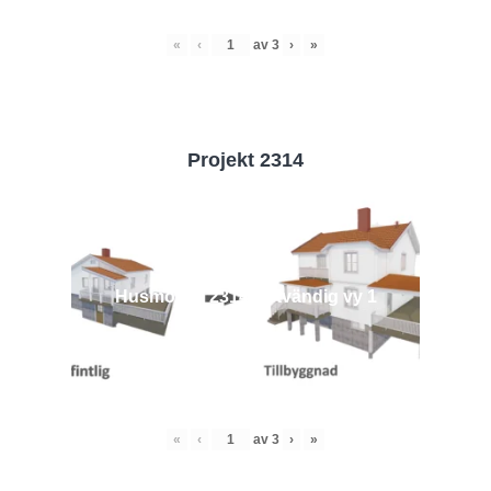
«
‹
av
3
›
»
Projekt 2314
Husmodell 2314 - Utvändig vy 1
«
‹
av
3
›
»