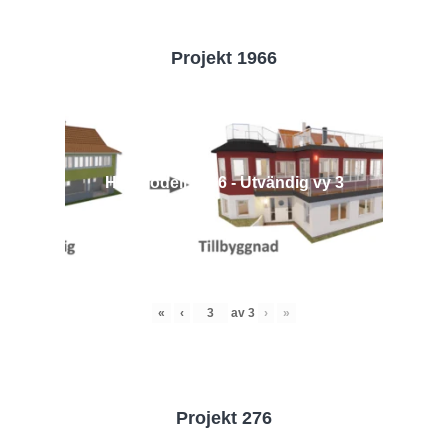
Projekt 1966
Husmodell 1966 - Utvändig vy 3
«
‹
av
3
›
»
Projekt 276