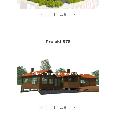
«
‹
av
5
›
»
Projekt 878
Efter - Framsida mot väster
«
‹
av
9
›
»