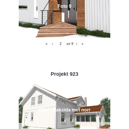
Foto 9
«
‹
av
9
›
»
Projekt 923
Efter - Baksida mot norr