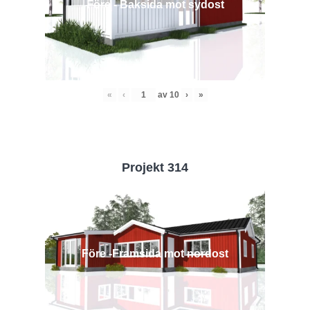
Före - Baksida mot sydost
«
‹
av
10
›
»
Projekt 314
Före -Framsida mot nordost