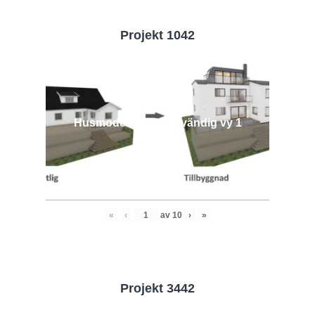
Projekt 1042
Husmodell 1042 - Utvändig vy 1
«
‹
av
10
›
»
Projekt 3442