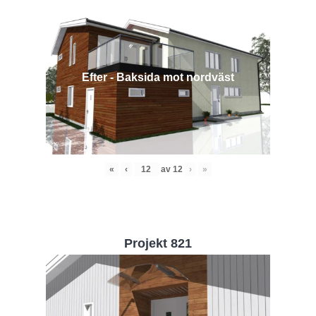
Efter - Baksida mot nordväst
«
‹
av
12
›
»
Projekt 821