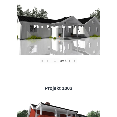
Efter - Framsida mot norr
«
‹
av
4
›
»
Projekt 1003