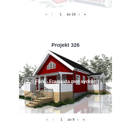
«
‹
av
16
›
»
Projekt 326
Före - Framsida mot sydost
«
‹
av
9
›
»