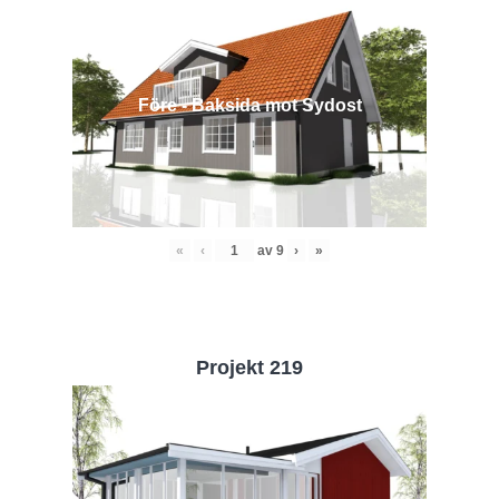
Före - Baksida mot Sydost
«
‹
av
9
›
»
Projekt 219