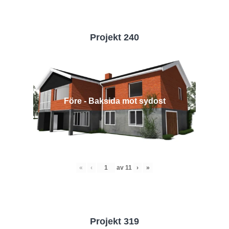
Projekt 240
Före - Baksida mot sydost
«
‹
av
11
›
»
Projekt 319