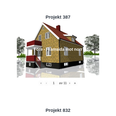
Projekt 387
Före - Framsida mot norr
«
‹
av
11
›
»
Projekt 832