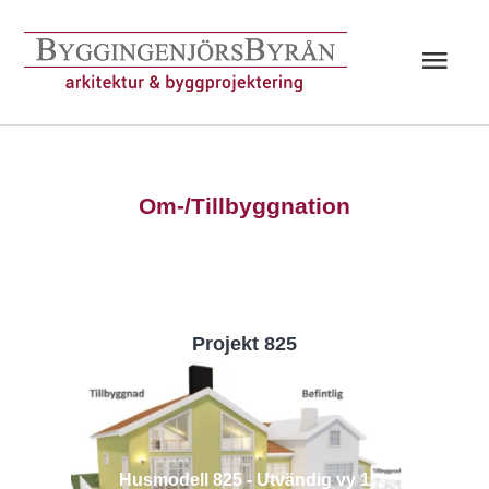
Hoppa
till
Huv
innehåll
Om-/Tillbyggnation
Projekt 825
Husmodell 825 - Utvändig vy 1