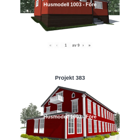
Husmodell 1003 - Före
«
‹
av
9
›
»
Projekt 383
Husmodell 1003 - Före