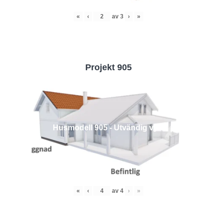
«
‹
av
3
›
»
Projekt 905
Husmodell 905 - Utvändig vy 4
«
‹
av
4
›
»